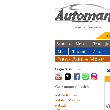
www.automania.it
H
Economia
Mercato
Tecnologia
Moto
Trasporti
Attualità
News Auto e Motori
Segui Automania!
S
Case automobilistiche
»
Alfa Romeo
»
Aston Martin
V
»
Audi