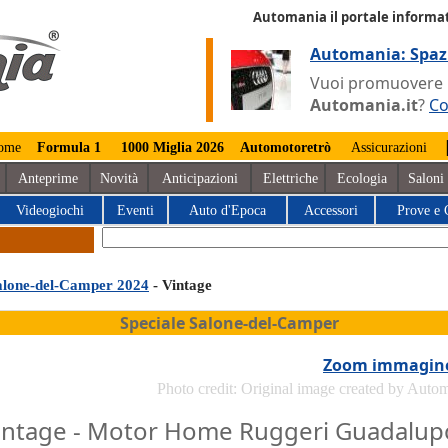
Automania il portale informat
Automania: Spaz
Vuoi promuovere la
Automania.it
?
Co
ome
Formula 1
1000 Miglia 2026
Automotoretrò
Assicurazioni
Anteprime
Novità
Anticipazioni
Elettriche
Ecologia
Saloni
Videogiochi
Eventi
Auto d'Epoca
Accessori
Prove e 
alone-del-Camper 2024
- Vintage
Speciale Salone-del-Camper
Zoom immagin
Photo credit: Original image created by Auto
intage - Motor Home Ruggeri Guadalup