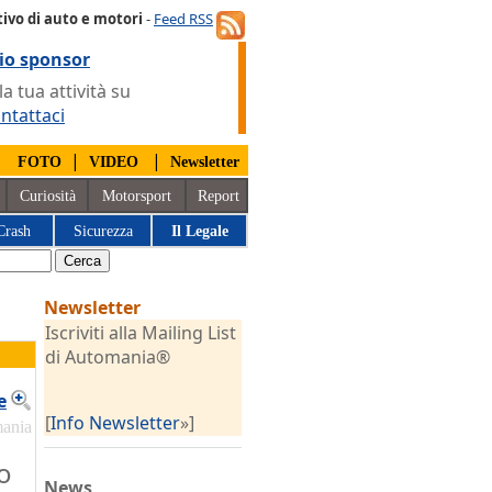
ivo di auto e motori
-
Feed RSS
io sponsor
 tua attività su
ntattaci
|
|
|
FOTO
VIDEO
Newsletter
Curiosità
Motorsport
Report
Crash
Sicurezza
Il Legale
Newsletter
Iscriviti alla Mailing List
di Automania®
e
[
Info Newsletter
»]
mania
o
News