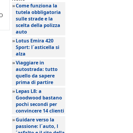
»
Come funziona la
tutela obbligatoria
o
sulle strade e la
scelta della polizza
auto
»
Lotus Emira 420
Sport: l´asticella si
alza
»
Viaggiare in
autostrada: tutto
quello da sapere
prima di partire
»
Lepas L8: a
Goodwood bastano
pochi secondi per
convincere 14 clienti
»
Guidare verso la
passione: l´auto, l
´asfalto e il rito della