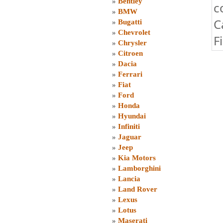
»
Bentley
c
»
BMW
C
»
Bugatti
»
Chevrolet
F
»
Chrysler
»
Citroen
»
Dacia
»
Ferrari
»
Fiat
»
Ford
»
Honda
»
Hyundai
»
Infiniti
»
Jaguar
»
Jeep
»
Kia Motors
»
Lamborghini
»
Lancia
»
Land Rover
»
Lexus
»
Lotus
»
Maserati