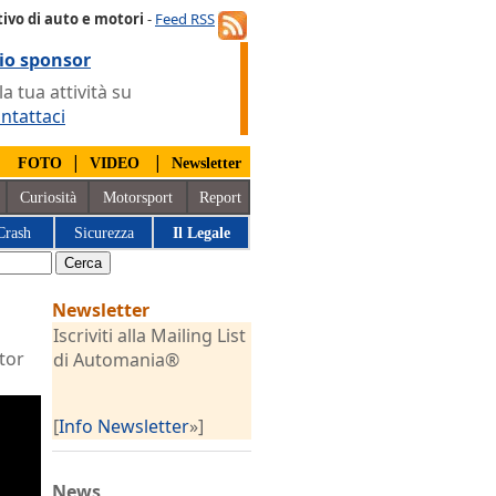
ivo di auto e motori
-
Feed RSS
io sponsor
 tua attività su
ntattaci
|
|
|
FOTO
VIDEO
Newsletter
Curiosità
Motorsport
Report
Crash
Sicurezza
Il Legale
Newsletter
Iscriviti alla Mailing List
tor
di Automania®
[
Info Newsletter
»]
News