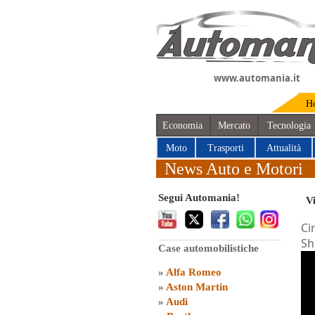
www.automania.it
H
Economia
Mercato
Tecnologia
Moto
Trasporti
Attualità
News Auto e Motori
Segui Automania!
V
Ci
Sh
Case automobilistiche
»
Alfa Romeo
»
Aston Martin
»
Audi