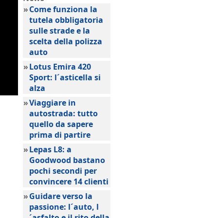
»
Come funziona la
tutela obbligatoria
sulle strade e la
scelta della polizza
auto
»
Lotus Emira 420
Sport: l´asticella si
alza
»
Viaggiare in
autostrada: tutto
quello da sapere
prima di partire
»
Lepas L8: a
Goodwood bastano
pochi secondi per
convincere 14 clienti
»
Guidare verso la
passione: l´auto, l
´asfalto e il rito della