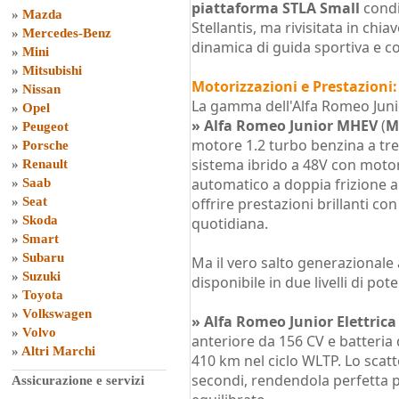
piattaforma STLA Small
condi
»
Mazda
Stellantis, ma rivisitata in ch
»
Mercedes-Benz
dinamica di guida sportiva e c
»
Mini
»
Mitsubishi
Motorizzazioni e Prestazioni:
»
Nissan
La gamma dell'Alfa Romeo Junio
»
Opel
»
Alfa Romeo Junior MHEV
(
M
»
Peugeot
motore 1.2 turbo benzina a tre 
»
Porsche
sistema ibrido a 48V con motor
»
Renault
automatico a doppia frizione a 6
»
Saab
»
Seat
offrire prestazioni brillanti con
»
Skoda
quotidiana.
»
Smart
»
Subaru
Ma il vero salto generazionale 
»
Suzuki
disponibile in due livelli di pot
»
Toyota
»
Volkswagen
»
Alfa Romeo Junior Elettrica
»
Volvo
anteriore da 156 CV e batteria
»
Altri Marchi
410 km nel ciclo WLTP. Lo scatt
secondi, rendendola perfetta 
Assicurazione e servizi