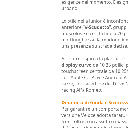
esigenze del momento. Design 
urbano
Lo stile della Junior è inconf
anteriore “
V-Scudetto
”, gruppi
muscolose e cerchi fino a 20 po
m di lunghezza) la rendono idea
una presenza su strada decisa
All’interno spicca la plancia or
display curvo
da 10,25 pollici 
touchscreen centrale da 10,25” 
con Apple CarPlay e Android Aut
razze, con selettore del Drive
racing Alfa Romeo.
Dinamica di Guida e Sicurezza
Per garantire un comportament
versione Veloce adotta tarature
freni, oltre a un assetto ribass
di frenata rigenerativa lavora i