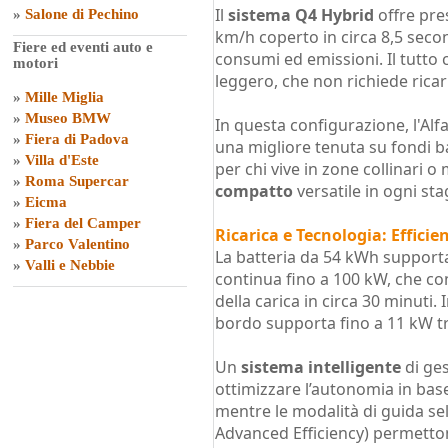
Il
sistema Q4 Hybrid
offre pres
»
Salone di Pechino
km/h coperto in circa 8,5 seco
Fiere ed eventi auto e
consumi ed emissioni. Il tutto c
motori
leggero, che non richiede ricari
»
Mille Miglia
»
Museo BMW
In questa configurazione, l'Alf
»
Fiera di Padova
una migliore tenuta su fondi ba
»
Villa d'Este
per chi vive in zone collinari 
»
Roma Supercar
compatto
versatile in ogni sta
»
Eicma
»
Fiera del Camper
Ricarica e Tecnologia: Efficie
»
Parco Valentino
La batteria da 54 kWh supporta 
»
Valli e Nebbie
continua fino a 100 kW, che co
della carica in circa 30 minuti. 
bordo supporta fino a 11 kW tr
Un
sistema intelligente
di ges
ottimizzare l’autonomia in base 
mentre le modalità di guida sel
Advanced Efficiency) permettono