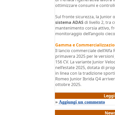
ottimizzare consumi e controllo
Sul fronte sicurezza, la Junior
sistema ADAS
di livello 2, tra 
mantenimento corsia attivo, f
monitoraggio dell’angolo cieco
Gamma e Commercializzazio
Il lancio commerciale dell’Alfa
primavera 2025 per le versioni 
156 CV. La variante Junior Velo
nell’estate 2025, dotata di prop
in linea con la tradizione sport
Romeo Junior Ibrida Q4 arriver
ottobre 2025.
di
Domenico Scalera
Legg
»
Aggiungi un commento
News