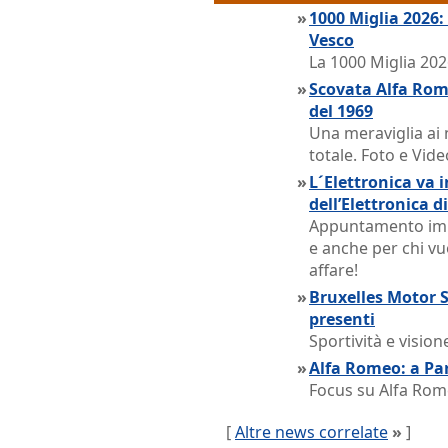
»
1000 Miglia 2026:
Vesco
La 1000 Miglia 202
»
Scovata Alfa Rom
del 1969
Una meraviglia ai 
totale. Foto e Vid
»
L´Elettronica va i
dell’Elettronica 
Appuntamento impe
e anche per chi v
affare!
»
Bruxelles Motor 
presenti
Sportività e visio
»
Alfa Romeo: a Par
Focus su Alfa Rome
[
Altre news correlate
»
]