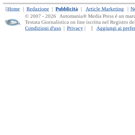
[
Home
|
Redazione
|
Pubblicità
|
Article Marketing
|
N
© 2007 - 20
26 Automania® Media Press è un marchio 
Testata Giornalistica on line iscritta nel Registro d
Condizioni d'uso
|
Privacy
| [
Aggiungi ai prefer