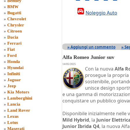
»
Bentley
»
BMW
Noleggio Auto
»
Bugatti
»
Chevrolet
»
Chrysler
»
Citroen
»
Dacia
»
Ferrari
» Aggiungi un commento
» Se
»
Fiat
»
Ford
Alfa Romeo Junior suv
»
Honda
14/05/2025
»
Hyundai
Con la nuova
Alfa R
»
Infiniti
prosegue la propria 
»
Jaguar
sostenibile, portan
»
Jeep
unisce design sporti
»
Kia Motors
e una gamma di motorizzazioni 
»
Lamborghini
conquistare un pubblico giovan
»
Lancia
»
Land Rover
Disponibile inizialmente nelle 
»
Lexus
Mild Hybrid
, la
Junior Elettric
»
Lotus
Junior Ibrida Q4
, la nuova Alf
»
Maserati