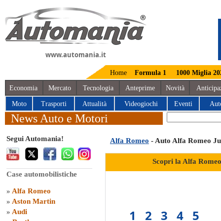
www.automania.it
Home
Formula 1
1000 Miglia 20
Economia
Mercato
Tecnologia
Anteprime
Novità
Anticipa
Moto
Trasporti
Attualità
Videogiochi
Eventi
Aut
News Auto e Motori
Segui Automania!
Alfa Romeo
- Auto Alfa Romeo Ju
Scopri la Alfa Romeo
Case automobilistiche
»
Alfa Romeo
»
Aston Martin
1
2
3
4
5
»
Audi