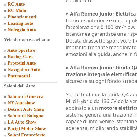
equilibrato.
»
RC Auto
»
RC Moto
»
Alfa Romeo Junior Elettrica
»
Finanziamenti
trazione anteriore e un propul
»
Leasing auto
l’accelerazione 0-100 km/h avvi
»
Noleggio Auto
istantanea garantisce una risp
Veicoli e accessori auto
Dotata di assetto sportivo, dif
impianto frenante maggiorato, 
»
Auto Sportive
emozioni alla guida, anche in f
»
Racing Cars
»
Prototipi Auto
»
Alfa Romeo Junior Ibrida Q
»
Navigatori Auto
trazione integrale elettrifica
»
Pneumatici
sicurezza su ogni fondo stradal
Saloni dell'Auto
Sotto il cofano, la Ibrida Q4 ado
»
Salone di Ginevra
Mild Hybrid da 136 CV della ve
»
NY Autoshow
abbinato a un
motore elettric
»
Detroit Auto Show
sistema genera una trazione in
»
Salone di Bologna
capace di intervenire istantane
»
LA Auto Show
aderenza, migliorando stabilità
»
Parigi Motor Show
»
Saloni Francoforte