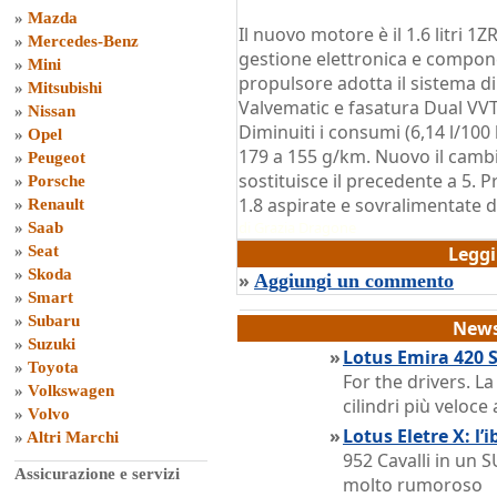
»
Mazda
Il nuovo motore è il 1.6 litri 
»
Mercedes-Benz
gestione elettronica e componen
»
Mini
propulsore adotta il sistema di 
»
Mitsubishi
Valvematic e fasatura Dual VVT
»
Nissan
Diminuiti i consumi (6,14 l/100
»
Opel
179 a 155 g/km. Nuovo il camb
»
Peugeot
sostituisce il precedente a 5. 
»
Porsche
1.8 aspirate e sovralimentate di
»
Renault
di
Grazia Dragone
»
Saab
»
Seat
Legg
»
Skoda
»
Aggiungi un commento
»
Smart
»
Subaru
News
»
Suzuki
»
Lotus Emira 420 Sp
»
Toyota
For the drivers. L
»
Volkswagen
cilindri più veloc
»
Volvo
»
Lotus Eletre X: l’
»
Altri Marchi
952 Cavalli in un 
Assicurazione e servizi
molto rumoroso