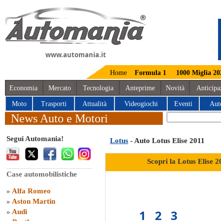
www.automania.it
Home
Formula 1
1000 Miglia 20
Economia
Mercato
Tecnologia
Anteprime
Novità
Anticipa
Moto
Trasporti
Attualità
Videogiochi
Eventi
Aut
News Auto e Motori
Segui Automania!
Lotus
- Auto Lotus Elise 2011
Scopri la Lotus Elise 
Case automobilistiche
»
Alfa Romeo
»
Aston Martin
1
2
3
»
Audi