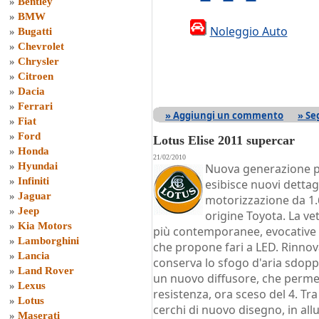
»
Bentley
»
BMW
Noleggio Auto
»
Bugatti
»
Chevrolet
»
Chrysler
»
Citroen
»
Dacia
»
Ferrari
» Aggiungi un commento
» Se
»
Fiat
»
Ford
Lotus Elise 2011 supercar
»
Honda
21/02/2010
»
Hyundai
Nuova generazione p
»
Infiniti
esibisce nuovi dettag
»
Jaguar
motorizzazione da 1.6 
»
Jeep
origine Toyota. La v
»
Kia Motors
più contemporanee, evocative 
»
Lamborghini
che propone fari a LED. Rinnov
»
Lancia
conserva lo sfogo d'aria sdopp
»
Land Rover
un nuovo diffusore, che permett
»
Lexus
resistenza, ora sceso del 4. Tra
»
Lotus
cerchi di nuovo disegno, in al
»
Maserati