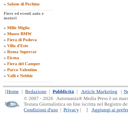
»
Salone di Pechino
Fiere ed eventi auto e
motori
»
Mille Miglia
»
Museo BMW
»
Fiera di Padova
»
Villa d'Este
»
Roma Supercar
»
Eicma
»
Fiera del Camper
»
Parco Valentino
»
Valli e Nebbie
[
Home
|
Redazione
|
Pubblicità
|
Article Marketing
|
N
© 2007 - 20
26 Automania® Media Press è un marchio 
Testata Giornalistica on line iscritta nel Registro d
Condizioni d'uso
|
Privacy
| [
Aggiungi ai prefer