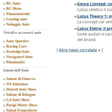
»
RC Auto
»
Emira Limited: ci
»
RC Moto
Lotus celebra il s
»
Finanziamenti
»
Lotus Theory 1: m
»
Leasing auto
La concept car an
»
Noleggio Auto
»
Lotus Eletre: il 
Veicoli e accessori auto
Linee audaci e car
del brand
»
Auto Sportive
»
Racing Cars
[
Altre news correlate
»
]
»
Prototipi Auto
»
Navigatori Auto
»
Pneumatici
Saloni dell'Auto
»
Salone di Ginevra
»
NY Autoshow
»
Detroit Auto Show
»
Salone di Bologna
»
LA Auto Show
»
Parigi Motor Show
»
Saloni Francoforte