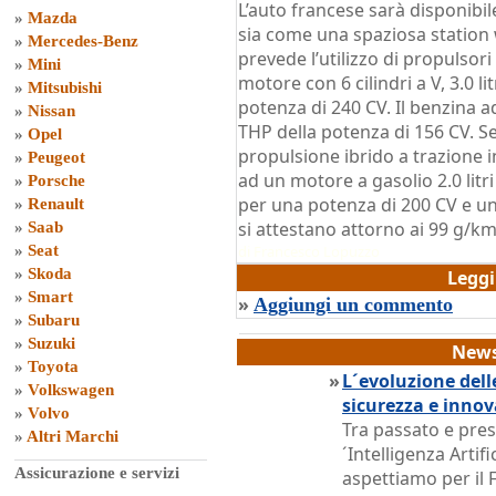
L’auto francese sarà disponibile
»
Mazda
sia come una spaziosa statio
»
Mercedes-Benz
prevede l’utilizzo di propulsor
»
Mini
motore con 6 cilindri a V, 3.0 li
»
Mitsubishi
potenza di 240 CV. Il benzina a
»
Nissan
THP della potenza di 156 CV. Se
»
Opel
propulsione ibrido a trazione 
»
Peugeot
ad un motore a gasolio 2.0 litri
»
Porsche
per una potenza di 200 CV e un
»
Renault
si attestano attorno ai 99 g/km
»
Saab
»
Seat
di
Francesco Lopuzzo
»
Skoda
Legg
»
Smart
»
Aggiungi un commento
»
Subaru
»
Suzuki
News
»
Toyota
»
L´evoluzione dell
»
Volkswagen
sicurezza e inno
»
Volvo
Tra passato e pres
»
Altri Marchi
´Intelligenza Artif
Assicurazione e servizi
aspettiamo per il 