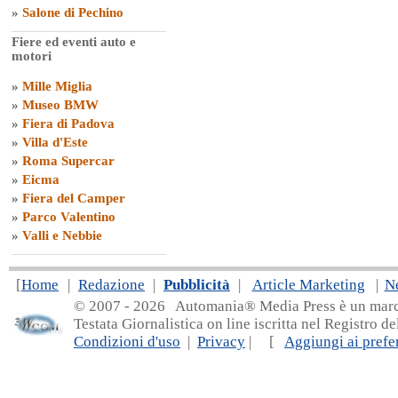
»
Salone di Pechino
Fiere ed eventi auto e
motori
»
Mille Miglia
»
Museo BMW
»
Fiera di Padova
»
Villa d'Este
»
Roma Supercar
»
Eicma
»
Fiera del Camper
»
Parco Valentino
»
Valli e Nebbie
[
Home
|
Redazione
|
Pubblicità
|
Article Marketing
|
N
© 2007 - 20
26 Automania® Media Press è un marchio 
Testata Giornalistica on line iscritta nel Registro d
Condizioni d'uso
|
Privacy
| [
Aggiungi ai prefer