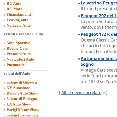
»
La vetrina Peugeo
»
RC Auto
Il brand presenta 
»
RC Moto
»
Finanziamenti
»
Peugeot 202 del 1
»
Leasing auto
La prima vettura a
»
Noleggio Auto
vento, dove trion
»
Peugeot 172 R del
Veicoli e accessori auto
Questa Classic Ca
»
Auto Sportive
che arricchirà ogn
»
Racing Cars
tempo. Ecco il vid
»
Prototipi Auto
»
Automania lancia
»
Navigatori Auto
Sogno
»
Pneumatici
Vintage Cars scova
Saloni dell'Auto
serie fuori progr
ore 18:00 su YouT
»
Salone di Ginevra
»
NY Autoshow
[
Altre news correlate
»
]
»
Detroit Auto Show
»
Salone di Bologna
»
LA Auto Show
»
Parigi Motor Show
»
Saloni Francoforte