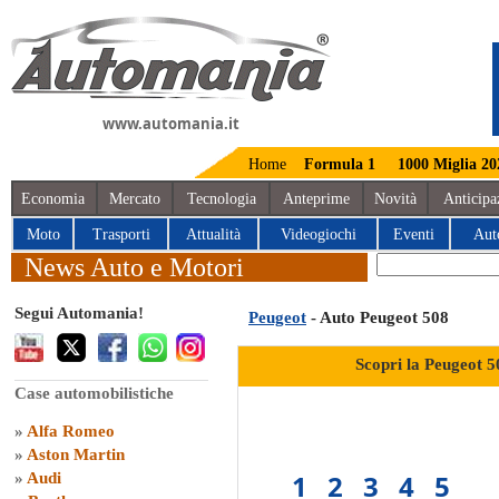
www.automania.it
Home
Formula 1
1000 Miglia 20
Economia
Mercato
Tecnologia
Anteprime
Novità
Anticipa
Moto
Trasporti
Attualità
Videogiochi
Eventi
Aut
News Auto e Motori
Segui Automania!
Peugeot
- Auto Peugeot 508
Scopri la Peugeot 5
Case automobilistiche
»
Alfa Romeo
»
Aston Martin
1
2
3
4
5
»
Audi