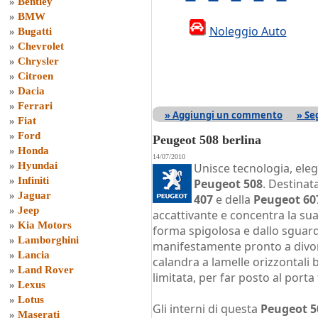
»
Bentley
»
BMW
Noleggio Auto
»
Bugatti
»
Chevrolet
»
Chrysler
»
Citroen
»
Dacia
»
Ferrari
» Aggiungi un commento
» Se
»
Fiat
»
Ford
Peugeot 508 berlina
»
Honda
14/07/2010
»
Hyundai
Unisce tecnologia, eleg
»
Infiniti
Peugeot 508
. Destinat
»
Jaguar
407
e della
Peugeot 60
»
Jeep
accattivante e concentra la sua
»
Kia Motors
forma spigolosa e dallo sguardo
»
Lamborghini
manifestamente pronto a divora
»
Lancia
calandra a lamelle orizzontali 
»
Land Rover
limitata, per far posto al porta
»
Lexus
»
Lotus
Gli interni di questa
Peugeot 5
»
Maserati