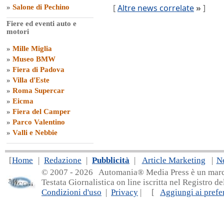
[
Altre news correlate
»
]
»
Salone di Pechino
Fiere ed eventi auto e
motori
»
Mille Miglia
»
Museo BMW
»
Fiera di Padova
»
Villa d'Este
»
Roma Supercar
»
Eicma
»
Fiera del Camper
»
Parco Valentino
»
Valli e Nebbie
[
Home
|
Redazione
|
Pubblicità
|
Article Marketing
|
N
© 2007 - 20
26 Automania® Media Press è un marchio 
Testata Giornalistica on line iscritta nel Registro d
Condizioni d'uso
|
Privacy
| [
Aggiungi ai prefer