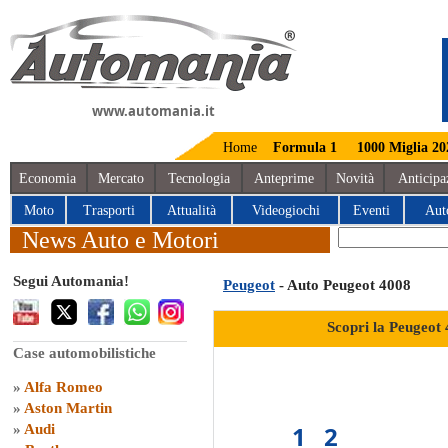
www.automania.it
Home
Formula 1
1000 Miglia 20
Economia
Mercato
Tecnologia
Anteprime
Novità
Anticipa
Moto
Trasporti
Attualità
Videogiochi
Eventi
Aut
News Auto e Motori
Segui Automania!
Peugeot
- Auto Peugeot 4008
Scopri la Peugeot
Case automobilistiche
»
Alfa Romeo
»
Aston Martin
1
2
»
Audi