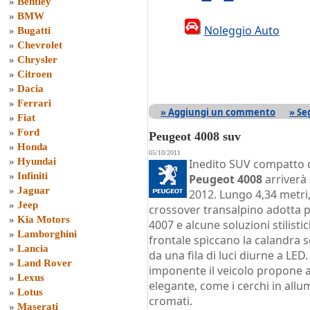
»
Bentley
»
BMW
Noleggio Auto
»
Bugatti
»
Chevrolet
»
Chrysler
»
Citroen
»
Dacia
»
Ferrari
» Aggiungi un commento
» Se
»
Fiat
»
Ford
Peugeot 4008 suv
»
Honda
05/10/2011
»
Hyundai
Inedito SUV compatto de
»
Infiniti
Peugeot 4008
arriverà
»
Jaguar
2012. Lungo 4,34 metri, 
»
Jeep
crossover transalpino adotta p
»
Kia Motors
4007 e alcune soluzioni stilisti
»
Lamborghini
frontale spiccano la calandra s
»
Lancia
da una fila di luci diurne a LE
»
Land Rover
imponente il veicolo propone a
»
Lexus
elegante, come i cerchi in allu
»
Lotus
cromati.
»
Maserati