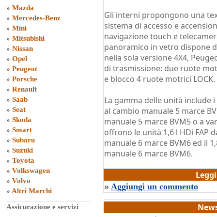
»
Mazda
Gli interni propongono una tex
»
Mercedes-Benz
sistema di accesso e accensione
»
Mini
navigazione touch e telecamera 
»
Mitsubishi
panoramico in vetro dispone di
»
Nissan
nella sola versione 4X4, Peugeo
»
Opel
di trasmissione: due ruote mo
»
Peugeot
e blocco 4 ruote motrici LOCK.
»
Porsche
»
Renault
La gamma delle unità include i 
»
Saab
»
Seat
al cambio manuale 5 marce BVM5
»
Skoda
manuale 5 marce BVM5 o a vari
»
Smart
offrono le unità 1,6 l HDi FAP
»
Subaru
manuale 6 marce BVM6 ed il 1,
»
Suzuki
manuale 6 marce BVM6.
»
Toyota
di
Grazia Dragone
»
Volkswagen
Legg
»
Volvo
»
Aggiungi un commento
»
Altri Marchi
News
Assicurazione e servizi