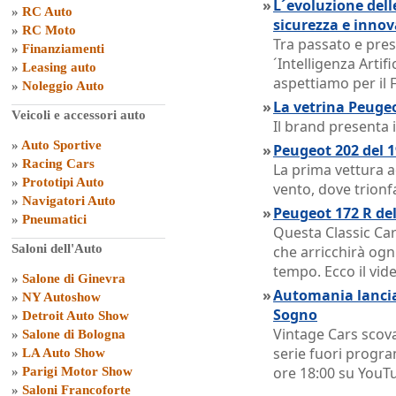
»
L´evoluzione dell
»
RC Auto
sicurezza e inno
»
RC Moto
Tra passato e pres
»
Finanziamenti
´Intelligenza Artif
»
Leasing auto
aspettiamo per il 
»
Noleggio Auto
»
La vetrina Peugeo
Veicoli e accessori auto
Il brand presenta 
»
Auto Sportive
»
Peugeot 202 del 1
»
Racing Cars
La prima vettura a
»
Prototipi Auto
vento, dove trion
»
Navigatori Auto
»
Peugeot 172 R del
»
Pneumatici
Questa Classic Ca
Saloni dell'Auto
che arricchirà ogn
tempo. Ecco il vid
»
Salone di Ginevra
»
Automania lancia
»
NY Autoshow
Sogno
»
Detroit Auto Show
Vintage Cars scova
»
Salone di Bologna
serie fuori progr
»
LA Auto Show
ore 18:00 su YouT
»
Parigi Motor Show
»
Saloni Francoforte