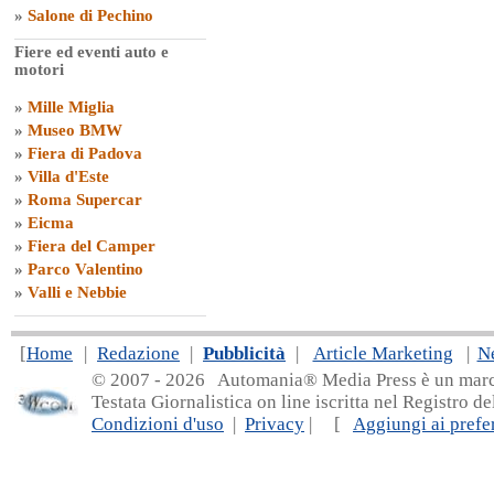
»
Salone di Pechino
Fiere ed eventi auto e
motori
»
Mille Miglia
»
Museo BMW
»
Fiera di Padova
»
Villa d'Este
»
Roma Supercar
»
Eicma
»
Fiera del Camper
»
Parco Valentino
»
Valli e Nebbie
[
Home
|
Redazione
|
Pubblicità
|
Article Marketing
|
N
© 2007 - 20
26 Automania® Media Press è un marchio 
Testata Giornalistica on line iscritta nel Registro d
Condizioni d'uso
|
Privacy
| [
Aggiungi ai prefer