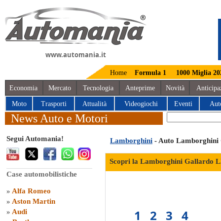
www.automania.it
Home
Formula 1
1000 Miglia 20
Economia
Mercato
Tecnologia
Anteprime
Novità
Anticipa
Moto
Trasporti
Attualità
Videogiochi
Eventi
Aut
News Auto e Motori
Segui Automania!
Lamborghini
- Auto Lamborghini 
Scopri la Lamborghini Gallardo L
Case automobilistiche
»
Alfa Romeo
»
Aston Martin
1
2
3
4
»
Audi