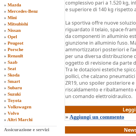
complessivo pari a 1.520 kg, inf
»
Mazda
e superiore di 140 kg rispetto 
»
Mercedes-Benz
»
Mini
La sportiva offre nuove soluz
»
Mitsubishi
riguardato il telaio, space-fram
»
Nissan
da componenti in alluminio est
»
Opel
giunzione in alluminio fuso. Ma
»
Peugeot
ammortizzatori posteriori e l’a
»
Porsche
per una diversa distribuzione 
»
Renault
oggetto di revisione da parte de
»
Saab
»
Seat
Tra le dotazioni estetiche spicca
»
Skoda
pollici, che calzano pneumatici
»
Smart
ZR19, uno spoiler posteriore e 
»
Subaru
riscaldamento e ribaltamento el
»
Suzuki
un comando elettroidraulico.
»
Toyota
di
Grazia Dragone
»
Volkswagen
Legg
»
Volvo
»
Aggiungi un commento
»
Altri Marchi
News
Assicurazione e servizi