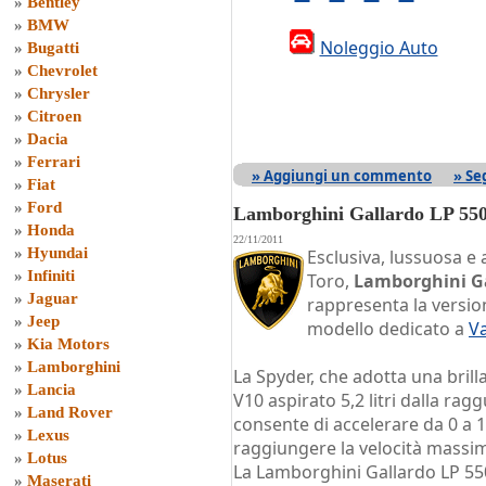
»
Bentley
»
BMW
Noleggio Auto
»
Bugatti
»
Chevrolet
»
Chrysler
»
Citroen
»
Dacia
»
Ferrari
» Aggiungi un commento
» Se
»
Fiat
»
Ford
Lamborghini Gallardo LP 550
»
Honda
22/11/2011
»
Hyundai
Esclusiva, lussuosa e a
»
Infiniti
Toro,
Lamborghini Ga
»
Jaguar
rappresenta la version
»
Jeep
modello dedicato a
Va
»
Kia Motors
»
Lamborghini
La Spyder, che adotta una brillan
»
Lancia
V10 aspirato 5,2 litri dalla ra
»
Land Rover
consente di accelerare da 0 a 
»
Lexus
raggiungere la velocità massi
»
Lotus
La Lamborghini Gallardo LP 55
»
Maserati