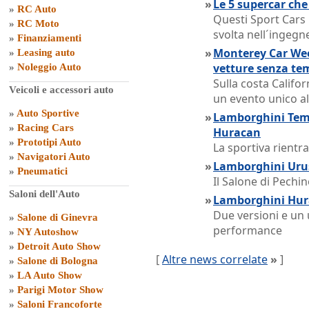
»
Le 5 supercar ch
»
RC Auto
Questi Sport Cars 
»
RC Moto
svolta nell´ingegne
»
Finanziamenti
»
Monterey Car Week
»
Leasing auto
vetture senza te
»
Noleggio Auto
Sulla costa Califor
Veicoli e accessori auto
un evento unico al
»
Auto Sportive
»
Lamborghini Teme
»
Racing Cars
Huracan
»
Prototipi Auto
La sportiva rientra
»
Navigatori Auto
»
Lamborghini Urus
»
Pneumatici
Il Salone di Pechin
Saloni dell'Auto
»
Lamborghini Hura
Due versioni e un 
»
Salone di Ginevra
performance
»
NY Autoshow
»
Detroit Auto Show
[
Altre news correlate
»
]
»
Salone di Bologna
»
LA Auto Show
»
Parigi Motor Show
»
Saloni Francoforte