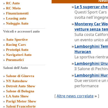
News
»
RC Auto
»
Le 5 supercar ch
»
RC Moto
Questi Sport Cars 
»
Finanziamenti
svolta nell´ingegne
»
Leasing auto
»
Monterey Car Week
»
Noleggio Auto
vetture senza te
Veicoli e accessori auto
Sulla costa Califor
un evento unico al
»
Auto Sportive
»
Racing Cars
»
Lamborghini Teme
»
Prototipi Auto
Huracan
»
Navigatori Auto
La sportiva rientra
»
Pneumatici
»
Lamborghini Urus
Saloni dell'Auto
Il Salone di Pechin
»
Lamborghini Hura
»
Salone di Ginevra
Due versioni e un 
»
NY Autoshow
performance
»
Detroit Auto Show
»
Salone di Bologna
[
Altre news correlate
»
]
»
LA Auto Show
»
Parigi Motor Show
»
Saloni Francoforte