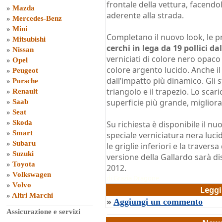
frontale della vettura, facendo
»
Mazda
aderente alla strada.
»
Mercedes-Benz
»
Mini
Completano il nuovo look, le pr
»
Mitsubishi
cerchi in lega da 19 pollici 
»
Nissan
verniciati di colore nero opaco 
»
Opel
colore argento lucido. Anche il
»
Peugeot
dall’impatto più dinamico. Gli s
»
Porsche
triangolo e il trapezio. Lo sca
»
Renault
superficie più grande, miglior
»
Saab
»
Seat
»
Skoda
Su richiesta è disponibile il n
»
Smart
speciale verniciatura nera lucida
»
Subaru
le griglie inferiori e la travers
»
Suzuki
versione della Gallardo sarà d
»
Toyota
2012.
»
Volkswagen
di
Grazia Dragone
»
Volvo
Legg
»
Altri Marchi
»
Aggiungi un commento
Assicurazione e servizi