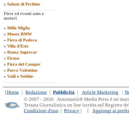
»
Salone di Pechino
Fiere ed eventi auto e
motori
»
Mille Miglia
»
Museo BMW
»
Fiera di Padova
»
Villa d'Este
»
Roma Supercar
»
Eicma
»
Fiera del Camper
»
Parco Valentino
»
Valli e Nebbie
[
Home
|
Redazione
|
Pubblicità
|
Article Marketing
|
N
© 2007 - 20
26 Automania® Media Press è un marchio 
Testata Giornalistica on line iscritta nel Registro d
Condizioni d'uso
|
Privacy
| [
Aggiungi ai prefer