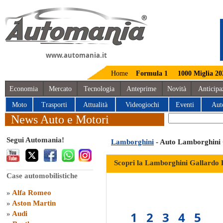
www.automania.it
Home
Formula 1
1000 Miglia 20
Economia
Mercato
Tecnologia
Anteprime
Novità
Anticipa
Moto
Trasporti
Attualità
Videogiochi
Eventi
Aut
News Auto e Motori
Segui Automania!
Lamborghini
- Auto Lamborghini 
Scopri la Lamborghini Gallardo 
Case automobilistiche
»
Alfa Romeo
»
Aston Martin
1
2
3
4
5
»
Audi