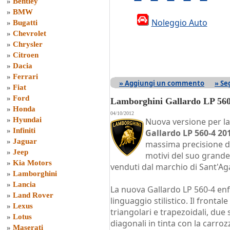
»
Bentley
»
BMW
Noleggio Auto
»
Bugatti
»
Chevrolet
»
Chrysler
»
Citroen
»
Dacia
»
Ferrari
» Aggiungi un commento
» Se
»
Fiat
»
Ford
Lamborghini Gallardo LP 560
»
Honda
04/10/2012
»
Hyundai
Nuova versione per la
»
Infiniti
Gallardo LP 560-4 20
»
Jaguar
massima precisione da
»
Jeep
motivi del suo grande
»
Kia Motors
venduti dal marchio di Sant'A
»
Lamborghini
»
Lancia
La nuova Gallardo LP 560-4 enf
»
Land Rover
linguaggio stilistico. Il fronta
»
Lexus
triangolari e trapezoidali, due s
»
Lotus
diagonali in tinta con la carroz
»
Maserati