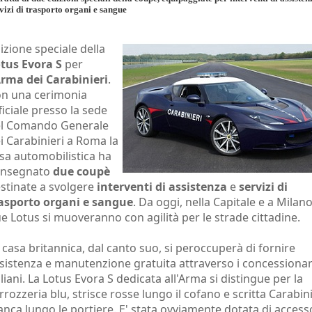
vizi di trasporto organi e sangue
izione speciale della
tus Evora S
per
rma dei Carabinieri
.
n una cerimonia
ficiale presso la sede
l Comando Generale
i Carabinieri a Roma la
sa automobilistica ha
onsegnato
due coupè
stinate a svolgere
interventi di assistenza
e
servizi di
asporto organi e sangue
. Da oggi, nella Capitale e a Milano
e Lotus si muoveranno con agilità per le strade cittadine.
 casa britannica, dal canto suo, si peroccuperà di fornire
sistenza e manutenzione gratuita attraverso i concessionar
aliani. La Lotus Evora S dedicata all'Arma si distingue per la
rrozzeria blu, strisce rosse lungo il cofano e scritta Carabini
anca lungo le portiere. E' stata ovviamente dotata di access