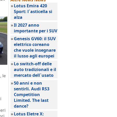
»
Lotus Emira 420
Sport: l´asticella si
alza
»
Il 2027 anno
importante per i SUV
»
Genesis GV60: il SUV
elettrico coreano
che vuole insegnare
il lusso agli europei
»
Lo switch-off delle
auto tradizionali e il
mercato dell´usato
, le
»
50 anni e non
sentirli. Audi RS3
Competition
i
Limited. The last
dance?
eri
»
Lotus Eletre X:
ori