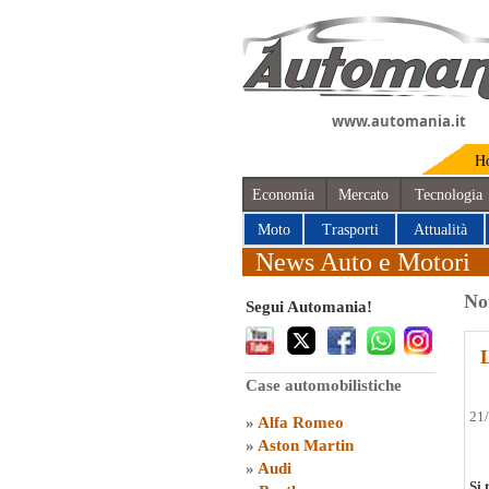
www.automania.it
H
Economia
Mercato
Tecnologia
Moto
Trasporti
Attualità
News Auto e Motori
No
Segui Automania!
Case automobilistiche
21
»
Alfa Romeo
»
Aston Martin
»
Audi
Si 