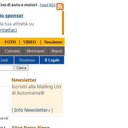
ivo di auto e motori
-
Feed RSS
io sponsor
 tua attività su
ntattaci
|
|
|
FOTO
VIDEO
Newsletter
Curiosità
Motorsport
Report
Crash
Sicurezza
Il Legale
Newsletter
Iscriviti alla Mailing List
di Automania®
[
Info Newsletter
» ]
uceli
Altre News
News
za e