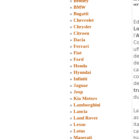
»
Bentley
ser
»
BMW
»
Bugatti
»
Chevrolet
Ed
»
Chrysler
Lo
»
Citroen
l'
A
»
Dacia
Co
»
Ferrari
uf
»
Fiat
de
»
Ford
de
»
Honda
ca
»
Hyundai
c
»
Infiniti
de
»
Jaguar
tr
»
Jeep
du
»
Kia Motors
»
Lamborghini
La
»
Lancia
as
»
Land Rover
it
»
Lexus
ca
»
Lotus
bi
»
Maserati