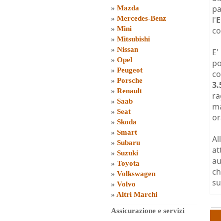
pa
»
Mazda
»
Mercedes-Benz
l'
E
»
Mini
co
»
Mitsubishi
»
Nissan
E'
»
Opel
po
»
Peugeot
c
»
Porsche
3.
»
Renault
ra
»
Saab
ma
»
Seat
or
»
Skoda
»
Smart
Al
»
Subaru
at
»
Suzuki
au
»
Toyota
ch
»
Volkswagen
su
»
Volvo
»
Altri Marchi
Assicurazione e servizi