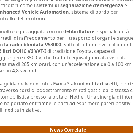
rticolari, come i
sistemi di segnalazione d'emergenza
e
nhanced Vehicle Automation
, sistema di bordo per il
ntrollo del territorio.
 inoltre equipaggiata con un
defibrillatore
e speciali unità
rtatili di raffreddamento per il trasporto di organi e sangu
on
la radio blindata VS3000
. Sotto il cofano invece il poten
5 litri DOHC V6 VVT-I
di tradizione Toyota, capace di
ggiungere i 350 CV, che tradotti equivalgono alla velocità
ssima di 285 km orari, con un'accelerazione da 0 a 100 km
ari in 4,8 secondi.
la guida delle due Lotus Evora S alcuni
militari scelti
, indiri
traverso corsi di addestramento mirati gestiti dalla stessa 
tomobilistica presso la pista di Hethel. Una sinergia di inten
e ha portato entrambe le parti ad esprimere pareri positivi
ll'inedita iniziativa.
News Correlate