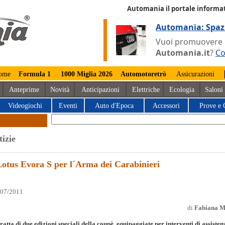
Automania il portale informat
Automania: Spaz
Vuoi promuovere la
Automania.it
?
Co
ome
Formula 1
1000 Miglia 2026
Automotoretrò
Assicurazioni
Anteprime
Novità
Anticipazioni
Elettriche
Ecologia
Saloni
Videogiochi
Eventi
Auto d'Epoca
Accessori
Prove e 
tizie
Lotus Evora S per l´Arma dei Carabinieri
/07/2011
di
Fabiana M
tratta di due edizioni speciali della coupè, equipaggiate per interventi di assisten