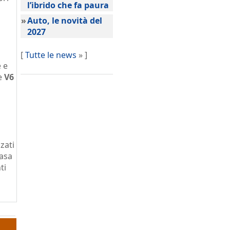
l’ibrido che fa paura
»
Auto, le novità del
2027
[
Tutte le news
» ]
e e
te
V6
zzati
casa
ti