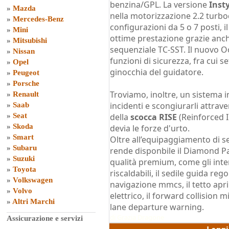
benzina/GPL. La versione
Inst
»
Mazda
nella motorizzazione 2.2 turbo
»
Mercedes-Benz
configurazioni da 5 o 7 posti, 
»
Mini
ottime prestazione grazie anc
»
Mitsubishi
sequenziale TC-SST. Il nuovo 
»
Nissan
funzioni di sicurezza, fra cui s
»
Opel
ginocchia del guidatore.
»
Peugeot
»
Porsche
Troviamo, inoltre, un sistema in
»
Renault
incidenti e scongiurarli attrav
»
Saab
»
Seat
della
scocca RISE
(Reinforced I
»
Skoda
devia le forze d'urto.
»
Smart
Oltre all’equipaggiamento di s
»
Subaru
rende disponbile il Diamond P
»
Suzuki
qualità premium, come gli interni
»
Toyota
riscaldabili, il sedile guida reg
»
Volkswagen
navigazione mmcs, il tetto aprib
»
Volvo
elettrico, il forward collision mi
»
Altri Marchi
lane departure warning.
di
Grazia Dragone
Assicurazione e servizi