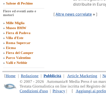
»
Salone di Pechino
distribuite in Euro
Fiere ed eventi auto e
[
Altre news correlate
»
]
motori
»
Mille Miglia
»
Museo BMW
»
Fiera di Padova
»
Villa d'Este
»
Roma Supercar
»
Eicma
»
Fiera del Camper
»
Parco Valentino
»
Valli e Nebbie
[
Home
|
Redazione
|
Pubblicità
|
Article Marketing
|
N
© 2007 - 20
26 Automania® Media Press è un marchio 
Testata Giornalistica on line iscritta nel Registro d
Condizioni d'uso
|
Privacy
| [
Aggiungi ai prefer