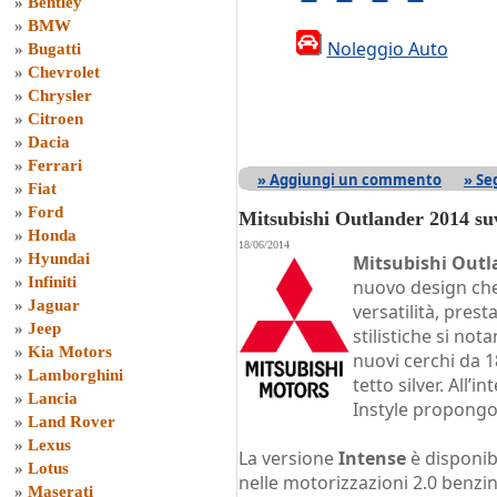
»
Bentley
»
BMW
Noleggio Auto
»
Bugatti
»
Chevrolet
»
Chrysler
»
Citroen
»
Dacia
»
Ferrari
» Aggiungi un commento
» Se
»
Fiat
»
Ford
Mitsubishi Outlander 2014 su
»
Honda
18/06/2014
»
Hyundai
Mitsubishi Outl
»
Infiniti
nuovo design che
»
Jaguar
versatilità, prest
»
Jeep
stilistiche si not
»
Kia Motors
nuovi cerchi da 18
»
Lamborghini
tetto silver. All’i
»
Lancia
Instyle propongon
»
Land Rover
»
Lexus
La versione
Intense
è disponib
»
Lotus
nelle motorizzazioni 2.0 benzin
»
Maserati