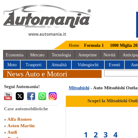
www.automania.it
Home
Formula 1
1000 Miglia 20
Economia
Mercato
Tecnologia
Anteprime
Novità
Anticipa
Moto
Trasporti
Attualità
Videogiochi
Eventi
Aut
News Auto e Motori
Segui Automania!
Mitsubishi
- Auto Mitsubishi Outl
Scopri la Mitsubishi Out
Case automobilistiche
»
Alfa Romeo
»
Aston Martin
1
2
3
4
»
Audi