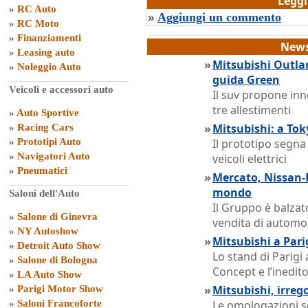
Legg
»
RC Auto
»
Aggiungi un commento
»
RC Moto
»
Finanziamenti
News
»
Leasing auto
»
Mitsubishi Outlan
»
Noleggio Auto
guida Green
Veicoli e accessori auto
Il suv propone inn
tre allestimenti
»
Auto Sportive
»
Mitsubishi: a Tok
»
Racing Cars
»
Prototipi Auto
Il prototipo segna
»
Navigatori Auto
veicoli elettrici
»
Pneumatici
»
Mercato, Nissan-
mondo
Saloni dell'Auto
Il Gruppo è balzato
»
Salone di Ginevra
vendita di automo
»
NY Autoshow
»
Mitsubishi a Parig
»
Detroit Auto Show
Lo stand di Parigi
»
Salone di Bologna
Concept e l’inedi
»
LA Auto Show
»
Mitsubishi, irreg
»
Parigi Motor Show
»
Saloni Francoforte
Le omologazioni s