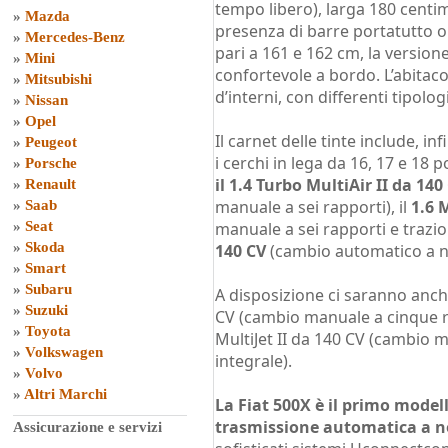
tempo libero), larga 180 centime
»
Mazda
presenza di barre portatutto o
»
Mercedes-Benz
pari a 161 e 162 cm, la version
»
Mini
confortevole a bordo. L’abita
»
Mitsubishi
d’interni, con differenti tipologi
»
Nissan
»
Opel
Il carnet delle tinte include, in
»
Peugeot
i cerchi in lega da 16, 17 e 18 po
»
Porsche
il 1.4 Turbo MultiAir II da 140
»
Renault
manuale a sei rapporti), il
1.6 
»
Saab
»
Seat
manuale a sei rapporti e trazi
»
Skoda
140 CV
(cambio automatico a no
»
Smart
»
Subaru
A disposizione ci saranno anche
»
Suzuki
CV (cambio manuale a cinque ra
»
Toyota
MultiJet II da 140 CV (cambio m
»
Volkswagen
integrale).
»
Volvo
»
Altri Marchi
La Fiat 500X è il primo modell
trasmissione automatica a n
Assicurazione e servizi