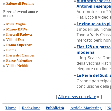
»
Auto storiche escl
»
Salone di Pechino
Antonelli esempl
Automotoretrò 202
Fiere ed eventi auto e
motori
Fiat. Ecco il Vide
»
Le cinque auto pi
»
Mille Miglia
I modelli più rich
»
Museo BMW
Toyota Yaris Cross,
»
Fiera di Padova
mercato però non o
»
Villa d'Este
»
Roma Supercar
»
Fiat 128 un passat
»
Eicma
moderna
»
Fiera del Camper
L´Ing. Scalera Dom
»
Parco Valentino
della vecchia Fiat 
»
Valli e Nebbie
elegante con linee
»
Le Perle del Sud: 
Grande partecipazi
conclusione della 
[
Altre news correlate
»
]
[
Home
|
Redazione
|
Pubblicità
|
Article Marketing
|
N