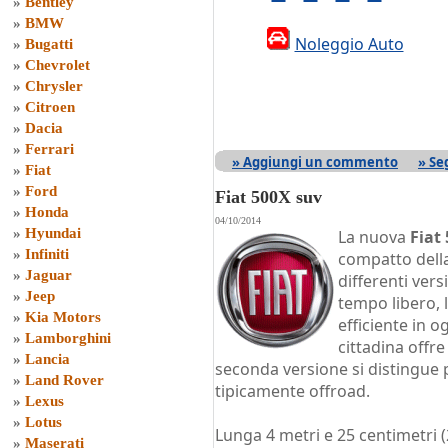
»
Bentley
»
BMW
Noleggio Auto
»
Bugatti
»
Chevrolet
»
Chrysler
»
Citroen
»
Dacia
»
Ferrari
» Aggiungi un commento
» Se
»
Fiat
»
Ford
Fiat 500X suv
»
Honda
04/10/2014
»
Hyundai
La nuova
Fiat
»
Infiniti
compatto della
»
Jaguar
differenti vers
»
Jeep
tempo libero, 
»
Kia Motors
efficiente in o
»
Lamborghini
cittadina offre
»
Lancia
seconda versione si distingue p
»
Land Rover
tipicamente offroad.
»
Lexus
»
Lotus
Lunga 4 metri e 25 centimetri (
»
Maserati