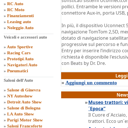
sofisticati sistemi Uconnectc
»
RC Auto
pollici. Entrambe le versioni p
»
RC Moto
connettore Aux-in, porta USB, 
»
Finanziamenti
»
Leasing auto
In più, il dispositivo Uconnect 5
»
Noleggio Auto
navigazione TomTom 2,5D, ment
Veicoli e accessori auto
dotato di navigazione satellita
progressive sul percorso e fu
»
Auto Sportive
Entry per inserire l’indirizzo co
»
Racing Cars
richiesta è disponibile l'esclus
»
Prototipi Auto
con Beats by Dr. Dre.
»
Navigatori Auto
di
Grazia Dragone
»
Pneumatici
Legg
Saloni dell'Auto
»
Aggiungi un commento
»
Salone di Ginevra
News
»
NY Autoshow
»
Museo trattori: vi
»
Detroit Auto Show
´Epoca”
»
Salone di Bologna
»
LA Auto Show
Il Cuore d´Acciaio
»
Parigi Motor Show
trattori. Ecco un´e
»
Saloni Francoforte