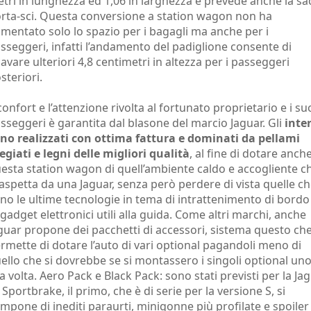
tri in lunghezza ed 1,06 in larghezza e prevede anche la sa
rta-sci. Questa conversione a station wagon non ha
mentato solo lo spazio per i bagagli ma anche per i
sseggeri, infatti l’andamento del padiglione consente di
cavare ulteriori 4,8 centimetri in altezza per i passeggeri
steriori.
 confort e l’attenzione rivolta al fortunato proprietario e i su
sseggeri è garantita dal blasone del marcio Jaguar. Gli
inte
no realizzati con ottima fattura e dominati da pellami
egiati e legni delle migliori qualità
, al fine di dotare anch
esta station wagon di quell’ambiente caldo e accogliente ch
 aspetta da una Jaguar, senza però perdere di vista quelle c
no le ultime tecnologie in tema di intrattenimento di bordo
 gadget elettronici utili alla guida. Come altri marchi, anche
guar propone dei pacchetti di accessori, sistema questo ch
rmette di dotare l’auto di vari optional pagandoli meno di
ello che si dovrebbe se si montassero i singoli optional un
la volta. Aero Pack e Black Pack: sono stati previsti per la Ja
 Sportbrake, il primo, che è di serie per la versione S, si
mpone di inediti paraurti, minigonne più profilate e spoiler