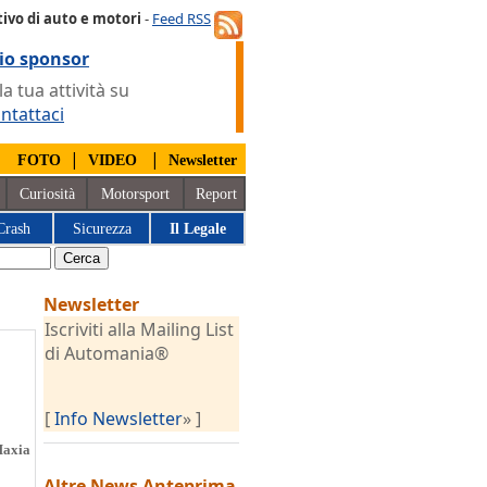
ivo di auto e motori
-
Feed RSS
io sponsor
 tua attività su
ntattaci
|
|
|
FOTO
VIDEO
Newsletter
Curiosità
Motorsport
Report
Crash
Sicurezza
Il Legale
Newsletter
Iscriviti alla Mailing List
di Automania®
[
Info Newsletter
» ]
Maxia
Altre News
Anteprima