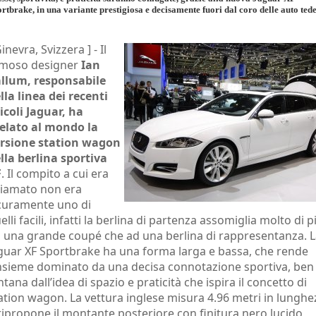
rtbrake, in una variante prestigiosa e decisamente fuori dal coro delle auto ted
Ginevra, Svizzera ] -
Il
moso designer
Ian
llum, responsabile
lla linea dei recenti
icoli Jaguar, ha
elato al mondo la
rsione station wagon
lla berlina sportiva
F
. Il compito a cui era
iamato non era
curamente uno di
elli facili, infatti la berlina di partenza assomiglia molto di p
 una grande coupé che ad una berlina di rappresentanza. 
guar XF Sportbrake ha una forma larga e bassa, che rende
insieme dominato da una decisa connotazione sportiva, ben
ntana dall’idea di spazio e praticità che ispira il concetto di
ation wagon. La vettura inglese misura 4.96 metri in lunghe
ripropone il montante posteriore con finitura nero lucido,