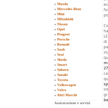
es
»
Mazda
»
Mercedes-Benz
fo
»
Mini
po
»
Mitsubishi
»
Nissan
Co
»
Opel
ha
»
Peugeot
LE
»
Porsche
di
»
Renault
pa
»
Saab
st
»
Seat
qu
»
Skoda
mo
»
Smart
27
»
Subaru
ca
»
Suzuki
qu
»
Toyota
sp
»
Volkswagen
in
»
Volvo
gr
»
Altri Marchi
be
Assicurazione e servizi