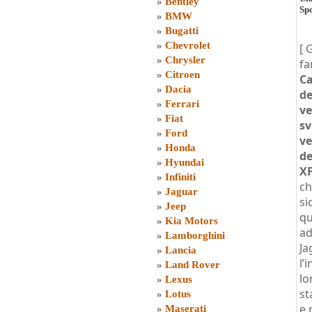
»
Bentley
Spo
»
BMW
»
Bugatti
»
Chevrolet
[ 
»
Chrysler
fa
»
Citroen
Ca
»
Dacia
de
»
Ferrari
ve
»
Fiat
sv
»
Ford
ve
»
Honda
de
»
Hyundai
X
»
Infiniti
ch
»
Jaguar
si
»
Jeep
qu
»
Kia Motors
ad
»
Lamborghini
Ja
»
Lancia
l’
»
Land Rover
lo
»
Lexus
st
»
Lotus
e 
»
Maserati