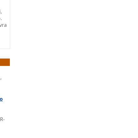
,
.
vra
,
mo
 R-