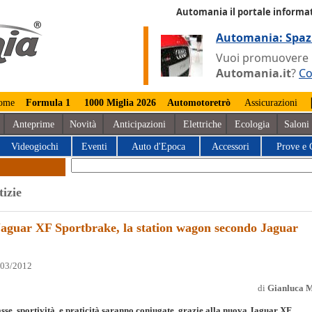
Automania il portale informat
Automania: Spaz
Vuoi promuovere la
Automania.it
?
Co
ome
Formula 1
1000 Miglia 2026
Automotoretrò
Assicurazioni
Anteprime
Novità
Anticipazioni
Elettriche
Ecologia
Saloni
Videogiochi
Eventi
Auto d'Epoca
Accessori
Prove e 
tizie
Jaguar XF Sportbrake, la station wagon secondo Jaguar
/03/2012
di
Gianluca 
sse, sportività, e praticità saranno coniugate, grazie alla nuova Jaguar XF