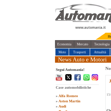
www.automania.it
H
Economia
Mercato
Tecnologia
Moto
Trasporti
Attualità
News Auto e Motori
No
Segui Automania!
Case automobilistiche
15
»
Alfa Romeo
»
Aston Martin
»
Audi
Cla