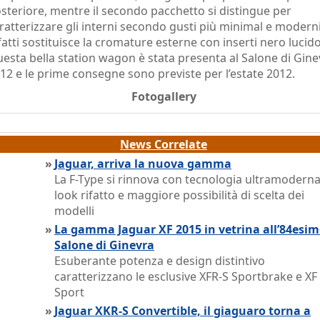
steriore, mentre il secondo pacchetto si distingue per
ratterizzare gli interni secondo gusti più minimal e moderni
fatti sostituisce la cromature esterne con inserti nero lucido
esta bella station wagon è stata presenta al Salone di Gine
12 e le prime consegne sono previste per l’estate 2012.
Fotogallery
News Correlate
»
Jaguar, arriva la nuova gamma
La F-Type si rinnova con tecnologia ultramoderna
look rifatto e maggiore possibilità di scelta dei
modelli
»
La gamma Jaguar XF 2015 in vetrina all’84esi
Salone di Ginevra
Esuberante potenza e design distintivo
caratterizzano le esclusive XFR-S Sportbrake e XF
Sport
»
Jaguar XKR-S Convertible, il giaguaro torna a