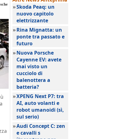
esche
»
Skoda Peaq: un
nuovo capitolo
elettrizzante
»
Rina Mignatta: un
ponte tra passato e
futuro
»
Nuova Porsche
Cayenne EV: avete
mai visto un
cucciolo di
balenottera a
batteria?
»
XPENG Next P7: tra
iù
AI, auto volanti e
La
robot umanoidi (sì,
sul serio)
»
Audi Concept C: zen
zza
e cavalli s