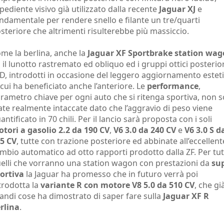
pediente visivo già utilizzato dalla recente
Jaguar XJ
e
ndamentale per rendere snello e filante un tre/quarti
steriore che altrimenti risulterebbe più massiccio.
me la berlina, anche la
Jaguar XF Sportbrake station wa
 il lunotto rastremato ed obliquo ed i gruppi ottici posterior
D, introdotti in occasione del leggero aggiornamento estet
 cui ha beneficiato anche l’anteriore. Le
performance
,
rametro chiave per ogni auto che si ritenga sportiva, non 
ate realmente intaccate dato che l’aggravio di peso viene
antificato in 70 chili. Per il lancio sarà proposta con i soli
tori a gasolio 2.2 da 190 CV
,
V6 3.0 da 240 CV
e
V6 3.0 S d
5 CV
, tutte con trazione posteriore ed abbinate all’eccellent
mbio automatico ad otto rapporti prodotto dalla ZF. Per tut
elli che vorranno una station wagon con prestazioni da
su
ortiva
la Jaguar ha promesso che in futuro verrà poi
trodotta la
variante R con motore V8 5.0 da 510 CV
, che gi
andi cose ha dimostrato di saper fare sulla
Jaguar XF R
rlina
.