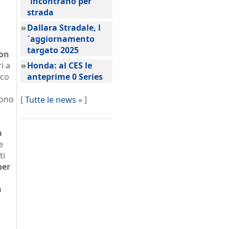
´incontrano per
strada
»
Dallara Stradale, l
´aggiornamento
targato 2025
gon
i a
»
Honda: al CES le
ico
anteprime 0 Series
sono
[
Tutte le news
» ]
a
e
ti
per
à