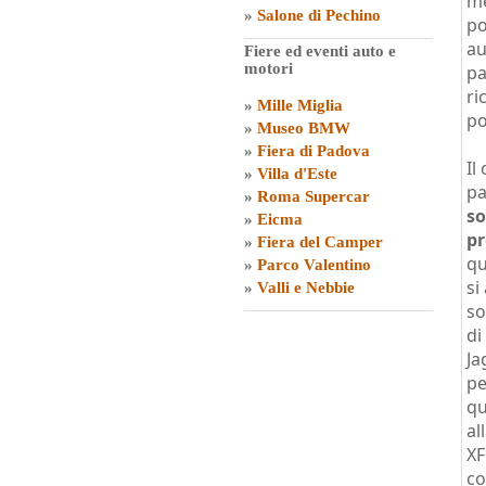
me
»
Salone di Pechino
po
au
Fiere ed eventi auto e
motori
pa
ri
»
Mille Miglia
po
»
Museo BMW
»
Fiera di Padova
Il
»
Villa d'Este
pa
»
Roma Supercar
so
»
Eicma
pr
»
Fiera del Camper
qu
»
Parco Valentino
si
»
Valli e Nebbie
so
di
Ja
pe
qu
al
XF
co