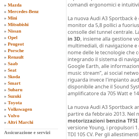
comandi ergonomici e intuitivi
»
Mazda
»
Mercedes-Benz
La nuova Audi A3 Sportback è 
»
Mini
monitor da 5,8 pollici a fuoriu
»
Mitsubishi
»
Nissan
consolle del tunnel centrale
»
Opel
in 3D
, insieme alla gestione vo
»
Peugeot
multimediali, di navigazione e 
»
Porsche
nome delle le tecnologie che c
»
Renault
integrando il sistema di navig
»
Saab
Google Earth, alle informazioni 
»
Seat
music stream”, ai social netwo
»
Skoda
riguarda invece l'impianto aud
»
Smart
disponibile anche il Sound Sy
»
Subaru
amplificatore da 705 Watt e 14 
»
Suzuki
»
Toyota
La nuova Audi A3 Sportback arr
»
Volkswagen
partire da febbraio 2013. Nel
»
Volvo
motorizzazioni benzina TFSI 
»
Altri Marchi
versione Young, i propulsori 1.
Assicurazione e servizi
TDI 105 CV. Per gli allestiment