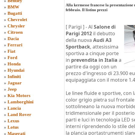
»
Bentley
Alla kermesse francese la presentazione u
»
BMW
febbraio. Il listino prezzi
»
Bugatti
»
Chevrolet
»
Chrysler
[ Parigi ] -
Al
Salone di
»
Citroen
Parigi 2012
il debutto
»
Dacia
della nuova
Audi A3
»
Ferrari
Sportback
, attesissima
»
Fiat
sportiva a cinque porte
»
Ford
in
prevendita in Italia
a
»
Honda
partire da oggi con un
»
Hyundai
prezzo d'ingresso di 23.900 e
»
Infiniti
equipaggiata con il motore 1.4 
»
Jaguar
»
Jeep
Le linee fluide e sportive, con
»
Kia Motors
color grigio pietra sul frontale
»
Lamborghini
sottolineano la nuova morbide
»
Lancia
tridimensionale per il posterior
»
Land Rover
parti e luci in tecnologia LED s
»
Lexus
interni riprendendo lo stile de
»
Lotus
la plancia portastrumenti slanci
»
Maserati