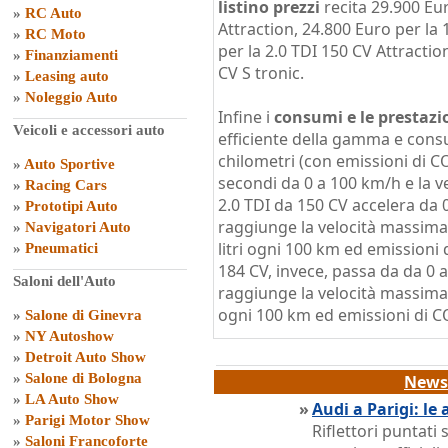
listino prezzi
recita 29.900 Eur
»
RC Auto
Attraction, 24.800 Euro per la
»
RC Moto
per la 2.0 TDI 150 CV Attractio
»
Finanziamenti
CV S tronic.
»
Leasing auto
»
Noleggio Auto
Infine i
consumi e le prestazi
Veicoli e accessori auto
efficiente della gamma e consu
chilometri (con emissioni di CO
»
Auto Sportive
secondi da 0 a 100 km/h e la v
»
Racing Cars
2.0 TDI da 150 CV accelera da 
»
Prototipi Auto
raggiunge la velocità massima
»
Navigatori Auto
litri ogni 100 km ed emissioni 
»
Pneumatici
184 CV, invece, passa da da 0 
Saloni dell'Auto
raggiunge la velocità massima 
ogni 100 km ed emissioni di C
»
Salone di Ginevra
»
NY Autoshow
»
Detroit Auto Show
»
Salone di Bologna
News 
»
LA Auto Show
»
Audi a Parigi: le
»
Parigi Motor Show
Riflettori puntati
»
Saloni Francoforte