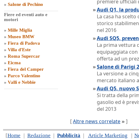
premiere ufficiali
»
Salone di Pechino
»
Audi Q1, la prod
Fiere ed eventi auto e
La casa ha scelto 
motori
storico stabilime
nel 2016
»
Mille Miglia
»
Museo BMW
»
Audi SQ5, prevend
»
Fiera di Padova
La prima vettura 
»
Villa d'Este
equipaggiata con 
»
Roma Supercar
offerta ad un prez
»
Eicma
»
Salone di Parigi
»
Fiera del Camper
La versione a cinq
»
Parco Valentino
mercato italiano a 
»
Valli e Nebbie
»
Audi Q5, nuovo S
Si tratta della pr
gasolio ed è prev
del 2013
[
Altre news correlate
»
]
[
Home
|
Redazione
|
Pubblicità
|
Article Marketing
|
N