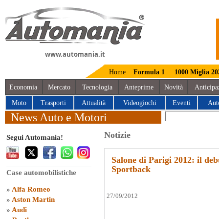
www.automania.it
Home
Formula 1
1000 Miglia 20
Economia
Mercato
Tecnologia
Anteprime
Novità
Anticipa
Moto
Trasporti
Attualità
Videogiochi
Eventi
Aut
News Auto e Motori
Notizie
Segui Automania!
Salone di Parigi 2012: il de
Sportback
Case automobilistiche
»
Alfa Romeo
27/09/2012
»
Aston Martin
»
Audi