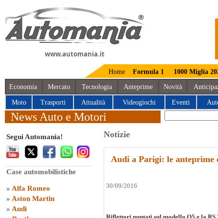
www.automania.it
Home
Formula 1
1000 Miglia 20
Economia
Mercato
Tecnologia
Anteprime
Novità
Anticipa
Moto
Trasporti
Attualità
Videogiochi
Eventi
Aut
News Auto e Motori
Notizie
Segui Automania!
Audi a Parigi: le anteprime 
Case automobilistiche
30/09/2016
»
Alfa Romeo
»
Aston Martin
»
Audi
Riflettori puntati sul modello Q5 e la RS