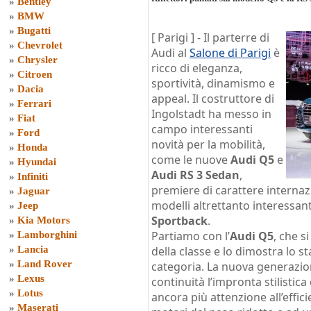
»
Bentley
»
BMW
»
Bugatti
[ Parigi ] -
Il parterre di
»
Chevrolet
Audi al
Salone di Parigi
è
»
Chrysler
ricco di eleganza,
»
Citroen
sportività, dinamismo e
»
Dacia
appeal. Il costruttore di
»
Ferrari
Ingolstadt ha messo in
»
Fiat
campo interessanti
»
Ford
novità per la mobilità,
»
Honda
come le nuove
Audi Q5
e
»
Hyundai
Audi RS 3 Sedan
,
»
Infiniti
premiere di carattere internaz
»
Jaguar
modelli altrettanto interessant
»
Jeep
Sportback
.
»
Kia Motors
Partiamo con l’
Audi Q5
, che 
»
Lamborghini
»
Lancia
della classe e lo dimostra lo s
»
Land Rover
categoria. La nuova generazio
»
Lexus
continuità l’impronta stilistic
»
Lotus
ancora più attenzione all’effic
»
Maserati