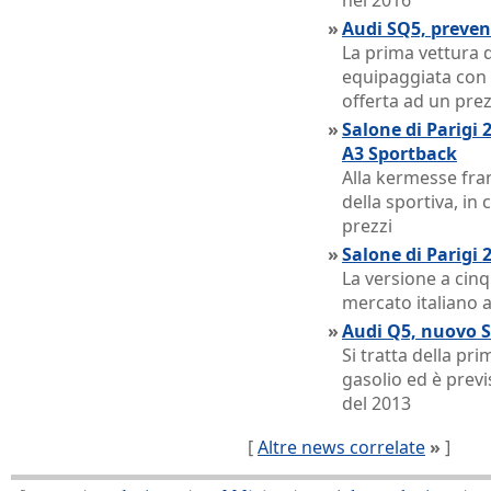
nel 2016
»
Audi SQ5, prevend
La prima vettura 
equipaggiata con 
offerta ad un prez
»
Salone di Parigi 
A3 Sportback
Alla kermesse fran
della sportiva, in 
prezzi
»
Salone di Parigi
La versione a cinq
mercato italiano a 
»
Audi Q5, nuovo S
Si tratta della pr
gasolio ed è prev
del 2013
[
Altre news correlate
»
]