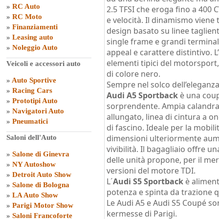
»
RC Auto
2.5 TFSI che eroga fino a 400 
»
RC Moto
e velocità. Il dinamismo vien
»
Finanziamenti
design basato su linee taglienti
»
Leasing auto
single frame e grandi terminal
»
Noleggio Auto
appeal e carattere distintivo. 
elementi tipici del motorsport
Veicoli e accessori auto
di colore nero.
»
Auto Sportive
Sempre nel solco dell’eleganza 
»
Racing Cars
Audi A5 Sportback
è una coupé
»
Prototipi Auto
sorprendente. Ampia calandra 
»
Navigatori Auto
allungato, linea di cintura a o
»
Pneumatici
di fascino. Ideale per la mobil
dimensioni ulteriormente aum
Saloni dell'Auto
vivibilità. Il bagagliaio offre 
»
Salone di Ginevra
delle unità propone, per il mer
»
NY Autoshow
versioni del motore TDI.
»
Detroit Auto Show
L´
Audi S5 Sportback
è aliment
»
Salone di Bologna
potenza e spinta da trazione qu
»
LA Auto Show
Le Audi A5 e Audi S5 Coupé so
»
Parigi Motor Show
kermesse di Parigi.
»
Saloni Francoforte