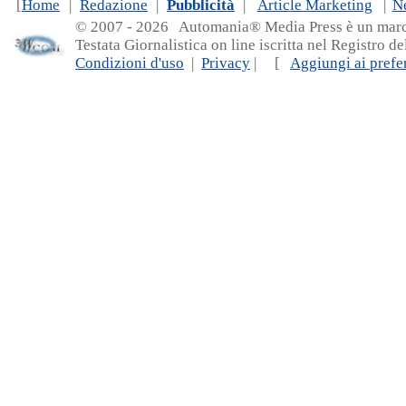
[
Home
|
Redazione
|
Pubblicità
|
Article Marketing
|
N
© 2007 - 20
26 Automania® Media Press è un marchio 
Testata Giornalistica on line iscritta nel Registro d
Condizioni d'uso
|
Privacy
| [
Aggiungi ai prefer