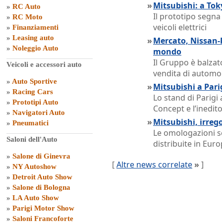
»
Mitsubishi: a Tok
»
RC Auto
Il prototipo segna
»
RC Moto
veicoli elettrici
»
Finanziamenti
»
Leasing auto
»
Mercato, Nissan-
»
Noleggio Auto
mondo
Il Gruppo è balzato
Veicoli e accessori auto
vendita di automo
»
Auto Sportive
»
Mitsubishi a Parig
»
Racing Cars
Lo stand di Parigi
»
Prototipi Auto
Concept e l’inedi
»
Navigatori Auto
»
Mitsubishi, irreg
»
Pneumatici
Le omologazioni s
Saloni dell'Auto
distribuite in Euro
»
Salone di Ginevra
[
Altre news correlate
»
]
»
NY Autoshow
»
Detroit Auto Show
»
Salone di Bologna
»
LA Auto Show
»
Parigi Motor Show
»
Saloni Francoforte