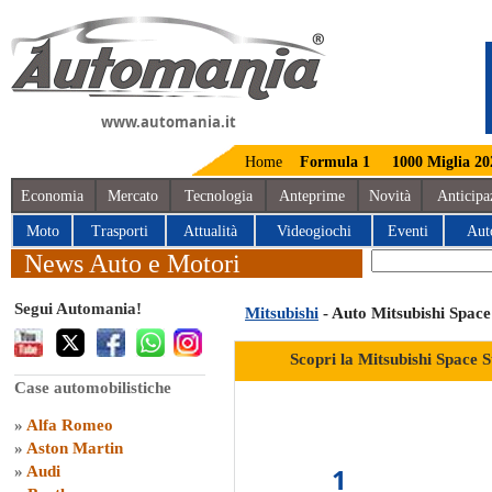
www.automania.it
Home
Formula 1
1000 Miglia 20
Economia
Mercato
Tecnologia
Anteprime
Novità
Anticipa
Moto
Trasporti
Attualità
Videogiochi
Eventi
Aut
News Auto e Motori
Segui Automania!
Mitsubishi
- Auto Mitsubishi Spac
Scopri la Mitsubishi Space 
Case automobilistiche
»
Alfa Romeo
»
Aston Martin
1
»
Audi