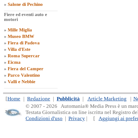
»
Salone di Pechino
Fiere ed eventi auto e
motori
»
Mille Miglia
»
Museo BMW
»
Fiera di Padova
»
Villa d'Este
»
Roma Supercar
»
Eicma
»
Fiera del Camper
»
Parco Valentino
»
Valli e Nebbie
[
Home
|
Redazione
|
Pubblicità
|
Article Marketing
|
N
© 2007 - 20
26 Automania® Media Press è un marchio 
Testata Giornalistica on line iscritta nel Registro d
Condizioni d'uso
|
Privacy
| [
Aggiungi ai prefer