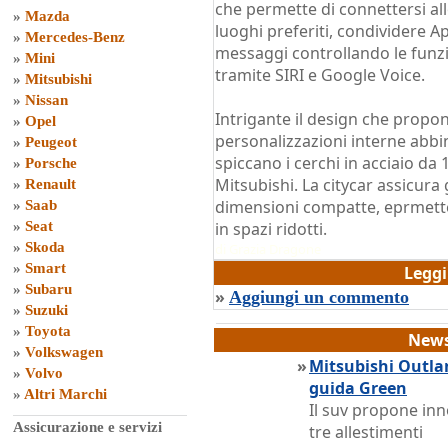
che permette di connettersi al
»
Mazda
luoghi preferiti, condividere A
»
Mercedes-Benz
messaggi controllando le funzi
»
Mini
tramite SIRI e Google Voice.
»
Mitsubishi
»
Nissan
Intrigante il design che propon
»
Opel
personalizzazioni interne abbi
»
Peugeot
spiccano i cerchi in acciaio da 1
»
Porsche
Mitsubishi. La citycar assicura
»
Renault
dimensioni compatte, eprmetten
»
Saab
»
Seat
in spazi ridotti.
»
Skoda
di
Grazia Dragone
»
Smart
Legg
»
Subaru
»
Aggiungi un commento
»
Suzuki
»
Toyota
News
»
Volkswagen
»
Mitsubishi Outlan
»
Volvo
guida Green
»
Altri Marchi
Il suv propone inn
Assicurazione e servizi
tre allestimenti