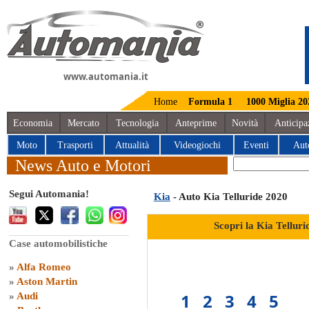
www.automania.it
Home
Formula 1
1000 Miglia 20
Economia
Mercato
Tecnologia
Anteprime
Novità
Anticipa
Moto
Trasporti
Attualità
Videogiochi
Eventi
Aut
News Auto e Motori
Segui Automania!
Kia
- Auto Kia Telluride 2020
Scopri la Kia Tellur
Case automobilistiche
»
Alfa Romeo
»
Aston Martin
1
2
3
4
5
»
Audi