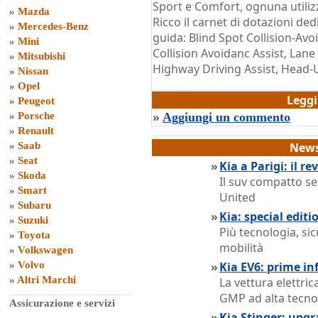
Sport e Comfort, ognuna utiliz
»
Mazda
Ricco il carnet di dotazioni dedi
»
Mercedes-Benz
guida: Blind Spot Collision-Avo
»
Mini
Collision Avoidanc Assist, Lane 
»
Mitsubishi
Highway Driving Assist, Head-U
»
Nissan
di
Grazia Dragone
»
Opel
Legg
»
Peugeot
»
»
Porsche
Aggiungi un commento
»
Renault
»
Saab
News
»
Seat
»
Kia a Parigi: il re
»
Skoda
Il suv compatto se
»
Smart
United
»
Subaru
»
Kia: special editi
»
Suzuki
Più tecnologia, si
»
Toyota
mobilità
»
Volkswagen
»
Volvo
»
Kia EV6: prime i
»
Altri Marchi
La vettura elettric
GMP ad alta tecno
Assicurazione e servizi
»
Kia Stinger: upgr