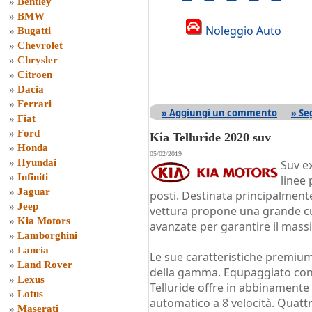
»
Bentley
»
BMW
Noleggio Auto
»
Bugatti
»
Chevrolet
»
Chrysler
»
Citroen
»
Dacia
»
Ferrari
» Aggiungi un commento
» Se
»
Fiat
»
Ford
Kia Telluride 2020 suv
»
Honda
05/02/2019
»
Hyundai
Suv ex
»
Infiniti
linee 
»
Jaguar
posti. Destinata principalment
»
Jeep
vettura propone una grande cur
»
Kia Motors
avanzate per garantire il mass
»
Lamborghini
»
Lancia
Le sue caratteristiche premiu
»
Land Rover
della gamma. Equpaggiato con p
»
Lexus
Telluride offre in abbinamente 
»
Lotus
automatico a 8 velocità. Quattr
»
Maserati