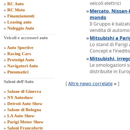
veicoli elettrici
»
RC Auto
»
RC Moto
»
Mercato, Nissan-
»
Finanziamenti
mondo
»
Leasing auto
Il Gruppo è balzato
»
Noleggio Auto
vendita di automo
»
Mitsubishi a Parig
Veicoli e accessori auto
Lo stand di Parigi
»
Auto Sportive
Concept e l’inedi
»
Racing Cars
»
Mitsubishi, irreg
»
Prototipi Auto
Le omologazioni s
»
Navigatori Auto
distribuite in Euro
»
Pneumatici
Saloni dell'Auto
[
Altre news correlate
»
]
»
Salone di Ginevra
»
NY Autoshow
»
Detroit Auto Show
»
Salone di Bologna
»
LA Auto Show
»
Parigi Motor Show
»
Saloni Francoforte