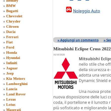
»
Bentley
»
BMW
Noleggio Auto
»
Bugatti
»
Chevrolet
»
Chrysler
»
Citroen
»
Dacia
»
Ferrari
» Aggiungi un commento
» Se
»
Fiat
»
Ford
Mitsubishi Eclipse Cross 2022
»
Honda
16/10/2020
»
Hyundai
Mitsubishi Eclip
»
Infiniti
nello stile che o
»
Jaguar
della sicurezza e
»
Jeep
adotta una versi
»
Kia Motors
Dynamic Shield e
»
Lamborghini
»
Lancia
Una nuova protez
»
Land Rover
nuova disposizione delle luci c
»
Lexus
coda, il portellone e il lunott
»
Lotus
più sofisticato e migliorando la 
»
Maserati