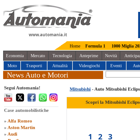
www.automania.it
Home
Formula 1
1000 Miglia 20
Economia
Mercato
Tecnologia
Anteprime
Novità
Anticipa
Moto
Trasporti
Attualità
Videogiochi
Eventi
Aut
News Auto e Motori
Segui Automania!
Mitsubishi
- Auto Mitsubishi Eclip
Scopri la Mitsubishi Eclip
Case automobilistiche
»
Alfa Romeo
»
Aston Martin
1
2
3
»
Audi