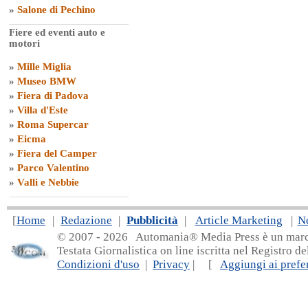
»
Salone di Pechino
Fiere ed eventi auto e
motori
»
Mille Miglia
»
Museo BMW
»
Fiera di Padova
»
Villa d'Este
»
Roma Supercar
»
Eicma
»
Fiera del Camper
»
Parco Valentino
»
Valli e Nebbie
[
Home
|
Redazione
|
Pubblicità
|
Article Marketing
|
N
© 2007 - 20
26 Automania® Media Press è un marchio 
Testata Giornalistica on line iscritta nel Registro d
Condizioni d'uso
|
Privacy
| [
Aggiungi ai prefer