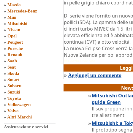
in pelle grigio chiaro coordinati
»
Mazda
»
Mercedes-Benz
Di serie viene fornito un nuov
»
Mini
pollici (SDA). La gamma delle u
»
Mitsubishi
cilindri turbo MIVEC da 1,5 li
»
Nissan
elevata efficienza ed è abbina
»
Opel
continua (CVT) a otto velocità.
»
Peugeot
La nuova Eclipse Cross verrà la
»
Porsche
Nuova Zelanda per poi approda
»
Renault
di
Grazia Dragone
»
Saab
»
Seat
Legg
»
Skoda
»
Aggiungi un commento
»
Smart
»
Subaru
News
»
Suzuki
»
Mitsubishi Outlan
»
Toyota
guida Green
»
Volkswagen
Il suv propone inn
»
Volvo
tre allestimenti
»
Altri Marchi
»
Mitsubishi: a Tok
Assicurazione e servizi
Il prototipo segna