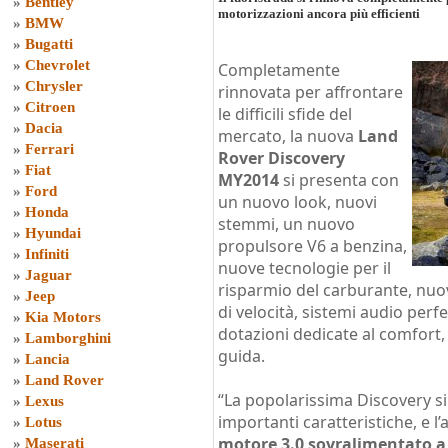
»
Bentley
motorizzazioni ancora più efficienti
»
BMW
»
Bugatti
»
Chevrolet
Completamente
»
Chrysler
rinnovata per affrontare
»
Citroen
le difficili sfide del
»
Dacia
mercato, la nuova
Land
»
Ferrari
Rover Discovery
»
Fiat
MY2014
si presenta con
»
Ford
un nuovo look, nuovi
»
Honda
stemmi, un nuovo
»
Hyundai
propulsore V6 a benzina,
»
Infiniti
nuove tecnologie per il
»
Jaguar
risparmio del carburante, nu
»
Jeep
di velocità, sistemi audio per
»
Kia Motors
dotazioni dedicate al comfort, a
»
Lamborghini
guida.
»
Lancia
»
Land Rover
“La popolarissima Discovery si
»
Lexus
importanti caratteristiche, e 
»
Lotus
motore 3.0 sovralimentato a
»
Maserati