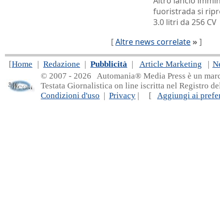
Altro lancio immin
fuoristrada si ri
3.0 litri da 256 CV
[
Altre news correlate
»
]
[
Home
|
Redazione
|
Pubblicità
|
Article Marketing
|
N
© 2007 - 20
26 Automania® Media Press è un marchio 
Testata Giornalistica on line iscritta nel Registro d
Condizioni d'uso
|
Privacy
| [
Aggiungi ai prefer