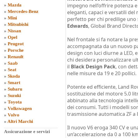
impegno nell’offrire potenza e 
»
Mazda
»
Mercedes-Benz
eleganti, capaci e versatili del
»
Mini
perfetto per chi predilige uno s
»
Mitsubishi
Edwards
, Global Brand Direct
»
Nissan
»
Opel
Nel frontale si fa notare la pr
»
Peugeot
accompagnata da un nuovo para
»
Porsche
design con luci diurne a LED, e 
»
Renault
chi desidera personalizzare ul
»
Saab
il
Black Design Pack
, con dett
»
Seat
nelle misure da 19 e 20 pollici.
»
Skoda
»
Smart
Potente ed efficiente, Land Ro
»
Subaru
sostituzione del motore 5.0 litri
»
Suzuki
abbinato alla tecnologia intell
»
Toyota
dei consumi. Tutti i modelli s
»
Volkswagen
trasmissione automatica ZF a 8
»
Volvo
»
Altri Marchi
Il nuovo V6 eroga 340 CV e un
Assicurazione e servizi
un’accelerazione da 0 a 100 km