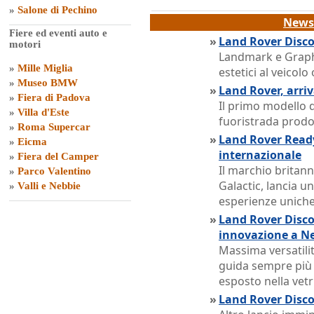
»
Salone di Pechino
News 
Fiere ed eventi auto e
»
Land Rover Discov
motori
Landmark e Graph
»
Mille Miglia
estetici al veicol
»
Museo BMW
»
Land Rover, arri
»
Fiera di Padova
Il primo modello 
»
Villa d'Este
fuoristrada prodot
»
Roma Supercar
»
Land Rover Ready 
»
Eicma
internazionale
»
Fiera del Camper
Il marchio britann
»
Parco Valentino
Galactic, lancia u
»
Valli e Nebbie
esperienze unich
»
Land Rover Disco
innovazione a N
Massima versatilit
guida sempre più s
esposto nella vet
»
Land Rover Disco