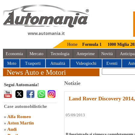
www.automania.it
Home
Formula 1
1000 Miglia 20
Economia
Mercato
Tecnologia
Anteprime
Novità
Anticipa
Moto
Trasporti
Attualità
Videogiochi
Eventi
Aut
News Auto e Motori
Notizie
Segui Automania!
Land Rover Discovery 2014, 
Case automobilistiche
05/09/2013
»
Alfa Romeo
»
Aston Martin
»
Audi
Il fuoristrada si rinnova completamente p