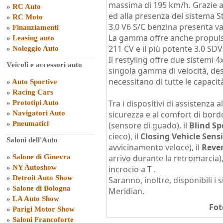
massima di 195 km/h. Grazie al
»
RC Auto
ed alla presenza del sistema St
»
RC Moto
3.0 V6 S/C benzina presenta va
»
Finanziamenti
La gamma offre anche propulsori
»
Leasing auto
211 CV e il più potente 3.0 SDV
»
Noleggio Auto
Il restyling offre due sistemi 4
Veicoli e accessori auto
singola gamma di velocità, dest
necessitano di tutte le capacit
»
Auto Sportive
»
Racing Cars
Tra i dispositivi di assistenza a
»
Prototipi Auto
»
Navigatori Auto
sicurezza e al comfort di bord
»
Pneumatici
(sensore di guado), il
Blind Sp
cieco), il
Closing Vehicle Sens
Saloni dell'Auto
avvicinamento veloce), il
Rever
»
Salone di Ginevra
arrivo durante la retromarcia),
»
NY Autoshow
incrocio a T .
»
Detroit Auto Show
Saranno, inoltre, disponibili i
»
Salone di Bologna
Meridian.
»
LA Auto Show
Fot
»
Parigi Motor Show
»
Saloni Francoforte