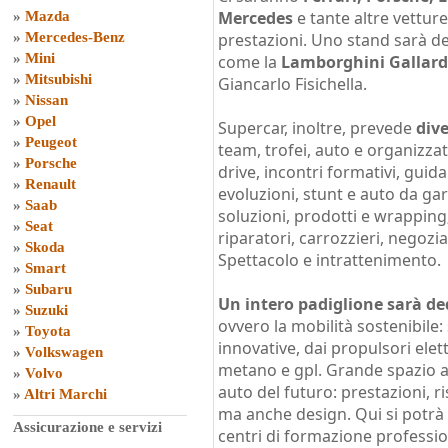
Mercedes
e tante altre vettur
»
Mazda
»
Mercedes-Benz
prestazioni. Uno stand sarà de
»
Mini
come la
Lamborghini Gallar
»
Mitsubishi
Giancarlo Fisichella.
»
Nissan
»
Opel
Supercar, inoltre, prevede
dive
»
Peugeot
team, trofei, auto e organizza
»
Porsche
drive, incontri formativi, guid
»
Renault
evoluzioni, stunt e auto da gar
»
Saab
soluzioni, prodotti e wrapping;
»
Seat
riparatori, carrozzieri, negozia
»
Skoda
Spettacolo e intrattenimento.
»
Smart
»
Subaru
Un intero padiglione sarà ded
»
Suzuki
ovvero la mobilità sostenibile
»
Toyota
innovative, dai propulsori elett
»
Volkswagen
metano e gpl. Grande spazio ai
»
Volvo
auto del futuro: prestazioni, r
»
Altri Marchi
ma anche design. Qui si potrà
Assicurazione e servizi
centri di formazione professio