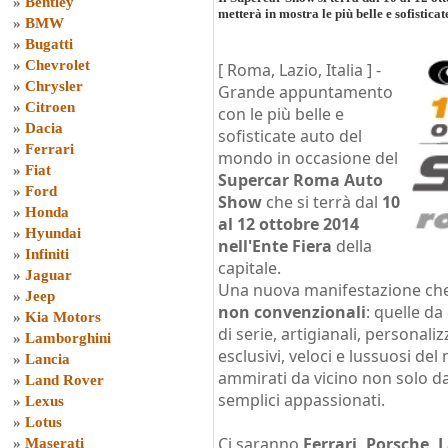
»
Bentley
metterà in mostra le più belle e sofistica
»
BMW
»
Bugatti
»
Chevrolet
[ Roma, Lazio, Italia ] -
»
Chrysler
Grande appuntamento
»
Citroen
con le più belle e
»
Dacia
sofisticate auto del
»
Ferrari
mondo in occasione del
»
Fiat
Supercar Roma Auto
»
Ford
Show
che si terrà dal
10
»
Honda
al 12 ottobre 2014
»
Hyundai
nell'Ente Fiera
della
»
Infiniti
capitale.
»
Jaguar
Una nuova manifestazione che
»
Jeep
non convenzionali
: quelle da
»
Kia Motors
di serie, artigianali, personali
»
Lamborghini
esclusivi, veloci e lussuosi d
»
Lancia
ammirati da vicino non solo da
»
Land Rover
semplici appassionati.
»
Lexus
»
Lotus
Ci saranno
Ferrari, Porsche, 
»
Maserati