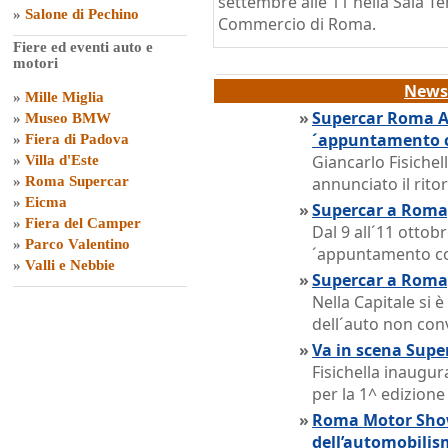
settembre alle 11 nella Sala T
»
Salone di Pechino
Commercio di Roma.
Fiere ed eventi auto e
motori
News 
»
Mille Miglia
»
Supercar Roma Au
»
Museo BMW
´appuntamento c
»
Fiera di Padova
Giancarlo Fisichel
»
Villa d'Este
»
Roma Supercar
annunciato il rito
»
Eicma
»
Supercar a Roma,
»
Fiera del Camper
Dal 9 all´11 ottobr
»
Parco Valentino
´appuntamento con
»
Valli e Nebbie
»
Supercar a Roma
Nella Capitale si 
dell´auto non con
»
Va in scena Sup
Fisichella inaugur
per la 1^ edizion
»
Roma Motor Show,
dell’automobili