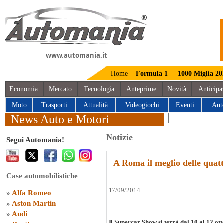
www.automania.it
Home
Formula 1
1000 Miglia 20
Economia
Mercato
Tecnologia
Anteprime
Novità
Anticipa
Moto
Trasporti
Attualità
Videogiochi
Eventi
Aut
News Auto e Motori
Notizie
Segui Automania!
A Roma il meglio delle quat
Case automobilistiche
17/09/2014
»
Alfa Romeo
»
Aston Martin
»
Audi
Il Supercar Show si terrà dal 10 al 12 ot