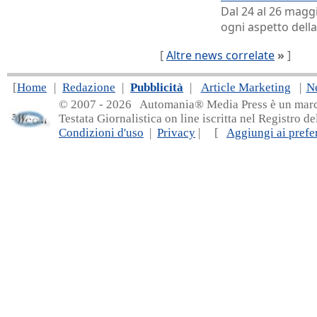
Dal 24 al 26 maggi
ogni aspetto della
[
Altre news correlate
»
]
[
Home
|
Redazione
|
Pubblicità
|
Article Marketing
|
N
© 2007 - 20
26 Automania® Media Press è un marchio 
Testata Giornalistica on line iscritta nel Registro d
Condizioni d'uso
|
Privacy
| [
Aggiungi ai prefer