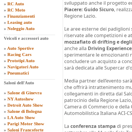
sviluppato anche il progetto e
»
RC Auto
Piacere: Guido Sicuro
, realiz
»
RC Moto
Regione Lazio.
»
Finanziamenti
»
Leasing auto
Le aree esterne dei padiglioni 
»
Noleggio Auto
riservate alle competizioni e a
Veicoli e accessori auto
mozzafiato di drifting e deg
anche alla
Driving Experience
»
Auto Sportive
sperimentare le emozionanti n
»
Racing Cars
concludere un acquisto a cond
»
Prototipi Auto
»
Navigatori Auto
sarà dedicata alle Supercar d'
»
Pneumatici
Media partner dell’evento sa
Saloni dell'Auto
che offrirà intrattenimento mu
»
Salone di Ginevra
collegamenti in diretta dal Sa
»
NY Autoshow
patrocinio della Regione Lazio
»
Detroit Auto Show
Camera di Commercio e della
»
Salone di Bologna
Automobilistica Italiana ACI-CS
»
LA Auto Show
»
Parigi Motor Show
La
conferenza stampa
di pres
»
Saloni Francoforte