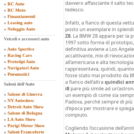
davvero affasciante il salto t
»
RC Auto
tedesco.
»
RC Moto
»
Finanziamenti
Infatti, a fianco di questa vet
»
Leasing auto
posto un esemplare in splendi
»
Noleggio Auto
Z8
. La BMW Z8 appare per la pr
Veicoli e accessori auto
1997 sotto forma di prototipo,
definitiva avviene a Los Angel
»
Auto Sportive
accattivante, mix di rievocazio
»
Racing Cars
all’americana e alta tecnologia
»
Prototipi Auto
»
Navigatori Auto
rappresentava, quindi, quanto 
»
Pneumatici
fosse stato mai prodotto da 
a fianco dell’altra
quindici an
Saloni dell'Auto
i8
pare più simile ad un’astro
»
Salone di Ginevra
un esempio di come sia sempre
»
NY Autoshow
Padova, perché sempre di più i
»
Detroit Auto Show
d’epoca per mostrare e spiega
»
Salone di Bologna
compiuto.
»
LA Auto Show
»
Parigi Motor Show
Cogliendo l’occasione dell’ann
»
Saloni Francoforte