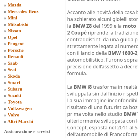
»
Mazda
»
Mercedes-Benz
Accanto alle novità della casa 
»
Mini
ha schierato alcuni gioielli sto
»
Mitsubishi
la
BMW Z8
del 1999 e la
moto 
»
Nissan
2 Coupé
riprende la tradizion
»
Opel
contraddistinti da una guida p
»
Peugeot
strettamente legata al numero
»
Porsche
con il lancio della
BMW 1600-2
»
Renault
automobilistico. Furono soprat
»
Saab
precisione dell’assetto a decr
»
Seat
formula.
»
Skoda
»
Smart
La
BMW i8
trasforma in realtà 
»
Subaru
sviluppata sin dall’inizio rispet
»
Suzuki
La sua immagine inconfondibile,
»
Toyota
risultato di una futuristica bo
»
Volkswagen
prima volta nello studio
BMW V
»
Volvo
ulteriormente sviluppata con 
»
Altri Marchi
Concept, esposta nel 2011 al S
Assicurazione e servizi
dell’automobile di Francoforte