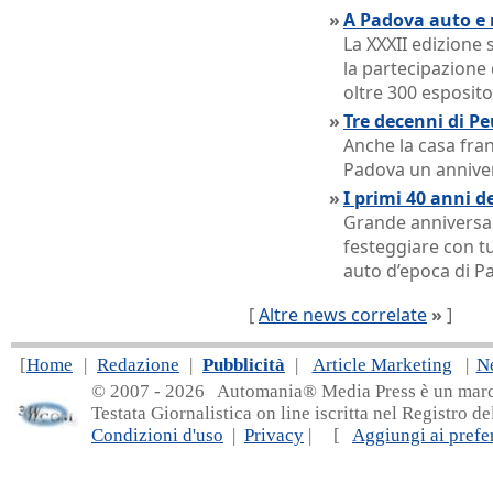
»
A Padova auto e
La XXXII edizione 
la partecipazione 
oltre 300 esposito
»
Tre decenni di P
Anche la casa fran
Padova un anniver
»
I primi 40 anni d
Grande anniversar
festeggiare con tut
auto d’epoca di P
[
Altre news correlate
»
]
[
Home
|
Redazione
|
Pubblicità
|
Article Marketing
|
N
© 2007 - 20
26 Automania® Media Press è un marchio 
Testata Giornalistica on line iscritta nel Registro d
Condizioni d'uso
|
Privacy
| [
Aggiungi ai prefer