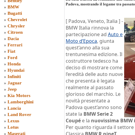
»
Bentley
Padova, mostrando il legame tra passato
»
BMW
»
Bugatti
»
Chevrolet
[ Padova, Veneto, Italia ] -
»
Chrysler
BMW Italia rinnova la
»
Citroen
partecipazione ad
Auto e
»
Dacia
Moto d’Epoca
, giunta
»
Ferrari
quest’anno alla sua
»
Fiat
trentunesima edizione. Il
»
Ford
costruttore tedesco ha
»
Honda
deciso di mostrare come
»
Hyundai
l’eredità delle auto nuove
»
Infiniti
che presenta è legata
»
Jaguar
realmente al passato
»
Jeep
glorioso del marchio. Le
»
Kia Motors
novità presentate a
»
Lamborghini
Padova quest’anno sono
»
Lancia
state la
BMW Serie 2
»
Land Rover
Coupé
e la
nuovissima BMW 
»
Lexus
Per quanto riguarda il settore
»
Lotus
Classica
BMW R nineT
.
»
Maserati