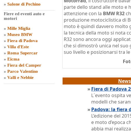
Motorrad
, il costruttore bav
»
Salone di Pechino
parte dello stand alle moto e 
attenzione con la
BMW R32
che
Fiere ed eventi auto e
motori
produzione motociclistica di B
moto è quindi davvero molto 
»
Mille Miglia
la tecnica della moto si nota 
»
Museo BMW
R32 sono ancora oggi applicat
»
Fiera di Padova
che si dimostrò unica nel suo 
»
Villa d'Este
suo livello e posizionarsi tra l
»
Roma Supercar
»
Eicma
Fot
»
Fiera del Camper
»
Parco Valentino
»
Valli e Nebbie
News 
»
Fiera di Padova 
L´evento ospita v
modelli che saran
»
Padova: la fiera 
L’edizione del 2015
e moto d’epoca ch
abbia mai realizz