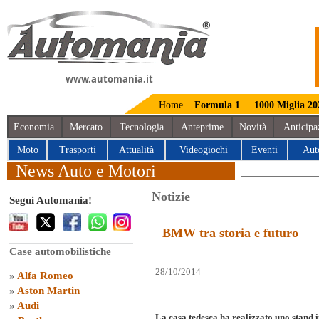
www.automania.it
Home
Formula 1
1000 Miglia 20
Economia
Mercato
Tecnologia
Anteprime
Novità
Anticipa
Moto
Trasporti
Attualità
Videogiochi
Eventi
Aut
News Auto e Motori
Notizie
Segui Automania!
BMW tra storia e futuro
Case automobilistiche
28/10/2014
»
Alfa Romeo
»
Aston Martin
»
Audi
La casa tedesca ha realizzato uno stand 