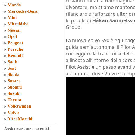
ci siano limitati a reimmagina
»
Mazda
diventare, ma stiamo mantene
»
Mercedes-Benz
rilanciare e rafforzare ulteri
»
Mini
le parole di
Håkan Samuelss
»
Mitsubishi
Group.
»
Nissan
»
Opel
La nuova Volvo S90 è equipagg
»
Peugeot
guida semiautonoma, il Pilot A
»
Porsche
correggere la traiettoria dell
»
Renault
allineata all’interno della cors
»
Saab
Pilot Assist è un passo avanti
»
Seat
autonoma, dove Volvo sta impi
»
Skoda
»
Smart
»
Subaru
»
Suzuki
»
Toyota
»
Volkswagen
»
Volvo
»
Altri Marchi
Assicurazione e servizi