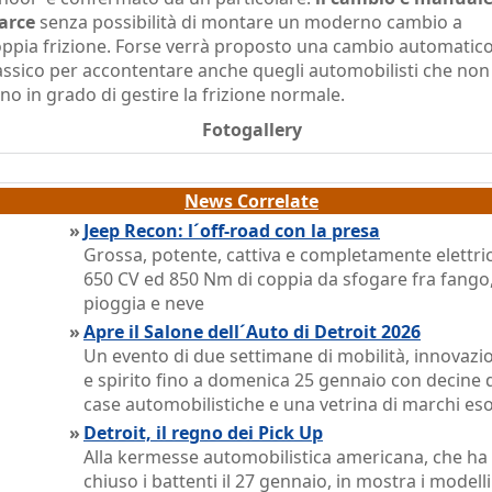
arce
senza possibilità di montare un moderno cambio a
ppia frizione. Forse verrà proposto una cambio automatic
assico per accontentare anche quegli automobilisti che non
no in grado di gestire la frizione normale.
Fotogallery
News Correlate
»
Jeep Recon: l´off-road con la presa
Grossa, potente, cattiva e completamente elettric
650 CV ed 850 Nm di coppia da sfogare fra fango
pioggia e neve
»
Apre il Salone dell´Auto di Detroit 2026
Un evento di due settimane di mobilità, innovazi
e spirito fino a domenica 25 gennaio con decine 
case automobilistiche e una vetrina di marchi eso
»
Detroit, il regno dei Pick Up
Alla kermesse automobilistica americana, che ha
chiuso i battenti il 27 gennaio, in mostra i modelli