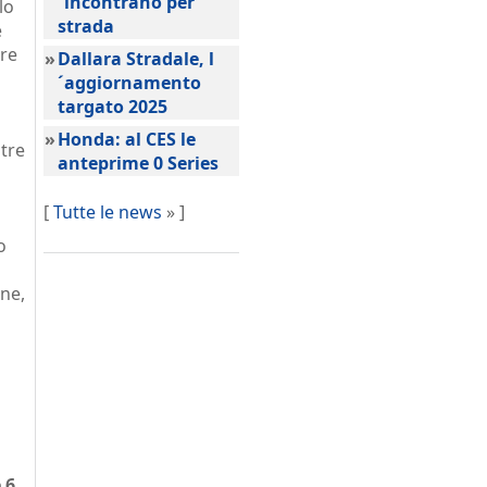
´incontrano per
lo
strada
e
ore
»
Dallara Stradale, l
´aggiornamento
targato 2025
»
Honda: al CES le
ltre
anteprime 0 Series
[
Tutte le news
» ]
o
one,
 6