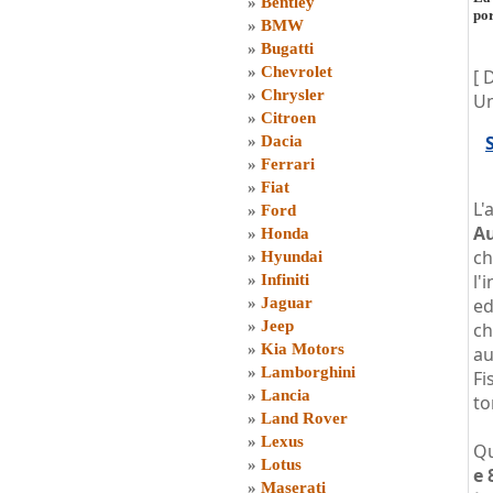
»
Bentley
por
»
BMW
»
Bugatti
»
Chevrolet
[ 
»
Chrysler
Uni
»
Citroen
»
Dacia
»
Ferrari
»
Fiat
L'
»
Ford
A
»
Honda
ch
»
Hyundai
l'
»
Infiniti
»
Jaguar
ed
»
Jeep
ch
»
Kia Motors
au
»
Lamborghini
Fi
»
Lancia
to
»
Land Rover
»
Lexus
Q
»
Lotus
e 
»
Maserati