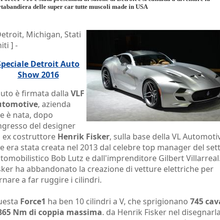
tabandiera delle super car tutte muscoli made in USA
Detroit, Michigan, Stati
ti ] -
Speciale Detroit Auto
Show 2016
auto è firmata dalla
VLF
utomotive
, azienda
e è nata, dopo
ingresso del designer
 ex costruttore
Henrik Fisker
, sulla base della VL Automoti
e era stata creata nel 2013 dal celebre top manager del set
tomobilistico Bob Lutz e dall'imprenditore Gilbert Villarreal
sker ha abbandonato la creazione di vetture elettriche per
rnare a far ruggire i cilindri.
uesta
Force1
ha ben 10 cilindri a V, che sprigionano
745 cava
865 Nm di coppia massima
. da Henrik Fisker nel disegnarla