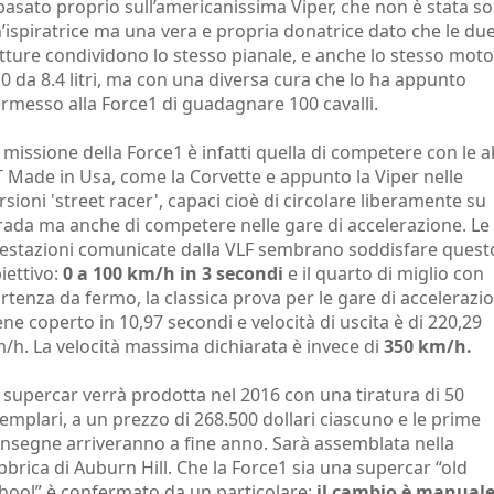
basato proprio sull’americanissima Viper, che non è stata so
’ispiratrice ma una vera e propria donatrice dato che le du
tture condividono lo stesso pianale, e anche lo stesso mot
0 da 8.4 litri, ma con una diversa cura che lo ha appunto
rmesso alla Force1 di guadagnare 100 cavalli.
 missione della Force1 è infatti quella di competere con le a
 Made in Usa, come la Corvette e appunto la Viper nelle
rsioni 'street racer', capaci cioè di circolare liberamente su
rada ma anche di competere nelle gare di accelerazione. Le
estazioni comunicate dalla VLF sembrano soddisfare quest
iettivo:
0 a 100 km/h in 3 secondi
e il quarto di miglio con
rtenza da fermo, la classica prova per le gare di accelerazi
ene coperto in 10,97 secondi e velocità di uscita è di 220,29
/h. La velocità massima dichiarata è invece di
350 km/h.
 supercar verrà prodotta nel 2016 con una tiratura di 50
emplari, a un prezzo di 268.500 dollari ciascuno e le prime
nsegne arriveranno a fine anno. Sarà assemblata nella
bbrica di Auburn Hill. Che la Force1 sia una supercar “old
hool” è confermato da un particolare:
il cambio è manuale