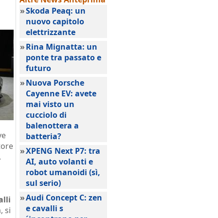
»
Skoda Peaq: un
nuovo capitolo
elettrizzante
»
Rina Mignatta: un
ponte tra passato e
futuro
»
Nuova Porsche
Cayenne EV: avete
mai visto un
cucciolo di
balenottera a
ve
batteria?
tore
»
XPENG Next P7: tra
.
AI, auto volanti e
robot umanoidi (sì,
sul serio)
»
Audi Concept C: zen
lli
e cavalli s
, si