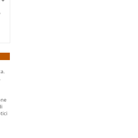
o
a.
,
one
di
tici