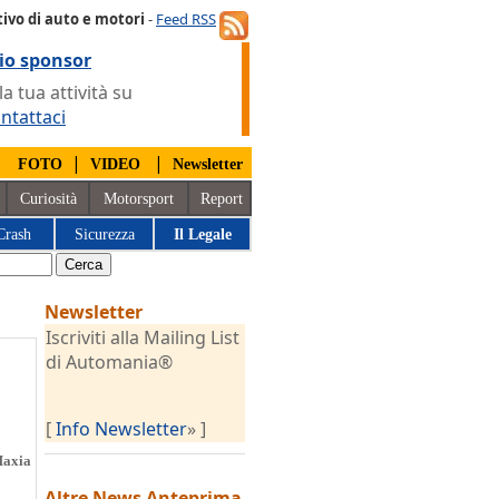
ivo di auto e motori
-
Feed RSS
io sponsor
 tua attività su
ntattaci
|
|
|
FOTO
VIDEO
Newsletter
Curiosità
Motorsport
Report
Crash
Sicurezza
Il Legale
Newsletter
Iscriviti alla Mailing List
di Automania®
[
Info Newsletter
» ]
Maxia
Altre News
Anteprima