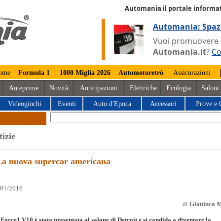
Automania il portale informat
Automania: Spaz
Vuoi promuovere la
Automania.it
?
Co
ome
Formula 1
1000 Miglia 2026
Automotoretrò
Assicurazioni
Anteprime
Novità
Anticipazioni
Elettriche
Ecologia
Saloni
Videogiochi
Eventi
Auto d'Epoca
Accessori
Prove e 
tizie
La nuova supercar americana
/01/2016
di
Gianluca 
Force1 V10 è stata presentata al salone di Detroit e si candida a diventare la