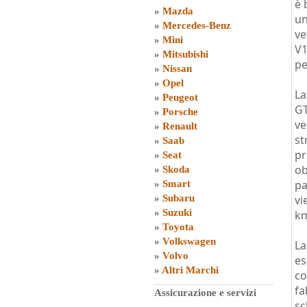
è 
»
Mazda
un
»
Mercedes-Benz
ve
»
Mini
V1
»
Mitsubishi
pe
»
Nissan
»
Opel
La
»
Peugeot
GT
»
Porsche
ve
»
Renault
st
»
Saab
pr
»
Seat
ob
»
Skoda
pa
»
Smart
»
Subaru
vi
»
Suzuki
km
»
Toyota
»
Volkswagen
La
»
Volvo
es
»
Altri Marchi
co
fa
Assicurazione e servizi
sc