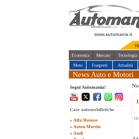
www.automania.it
H
Economia
Mercato
Tecnologia
Moto
Trasporti
Attualità
News Auto e Motori
No
Segui Automania!
Case automobilistiche
18
»
Alfa Romeo
»
Aston Martin
»
Audi
La 