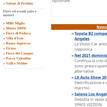
opzionale.
»
Salone di Pechino
Fiere ed eventi auto e
motori
»
Mille Miglia
News 
»
Museo BMW
»
Toyota BZ compac
»
Fiera di Padova
Angeles
»
Villa d'Este
»
Roma Supercar
La Vision Car ant
»
Eicma
nipponica
»
Fiera del Camper
»
Nel 2021 dominio 
»
Parco Valentino
Continua la crisi d
»
Valli e Nebbie
sono preoccupanti.
alternative
»
LA Auto Show 201
Elettrificazione e 
marchio
»
Salone Los Angele
Debutta in veste 
SPACE VIZZION