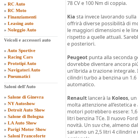
78 CV e 100 Nm di coppia.
»
RC Auto
»
RC Moto
Kia
sta invece lavorando sull
»
Finanziamenti
offrirà diverse possibilità di 
»
Leasing auto
le maggiori dimensioni e le lin
»
Noleggio Auto
rispetto a quelle attuali. Sare
Veicoli e accessori auto
e posteriori.
»
Auto Sportive
Peugeot
punta alla seconda g
»
Racing Cars
dovrebbe diventare ancora pi
»
Prototipi Auto
»
Navigatori Auto
un’ibrida a trazione integrale.
»
Pneumatici
cilindri turbo a benzina un 1.6
automatico.
Saloni dell'Auto
»
Salone di Ginevra
Renault
lancerà la
Koleos
, un
»
NY Autoshow
molta attenzione all’estetica e
»
Detroit Auto Show
motori potrebbero essere: 1,6 l
»
Salone di Bologna
litri benzina TCe. Il nuovo Fo
»
LA Auto Show
novità. Un suv che, almeno dal 
»
Parigi Motor Show
saranno un 2,5 litri 4 cilindri e 
»
Saloni Francoforte