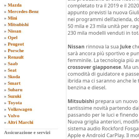
completato tra il 2019 e il 202
»
Mazda
»
Mercedes-Benz
appunto previsti la nuova Giul
»
Mini
nei programmi dell’azienda, 
»
Mitsubishi
50 mila e 23 mila unità per rag
»
Nissan
230 mila modelli venduti in to
»
Opel
»
Peugeot
Nissan
rinnova la sua
Juke
che
»
Porsche
sarà ancora più sportivo e pun
»
Renault
femminile. La tecnologia più a
»
Saab
crossover giapponese
. Ma un
»
Seat
comodità di guidatore e passeg
»
Skoda
ibrida ma ci saranno anche le 
»
Smart
benzina e diesel.
»
Subaru
»
Suzuki
Mitsubishi
prepara un nuovo 
»
Toyota
tantissime novità partendo dal
»
Volkswagen
passando per le luci e finendo
»
Volvo
Nuova griglia anteriori, modif
»
Altri Marchi
sistema audio Rockford Fosgat
Assicurazione e servizi
Apple e Android CarPlay. Il moto