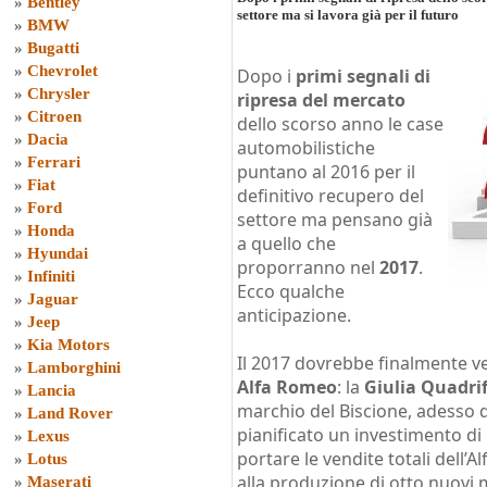
»
Bentley
settore ma si lavora già per il futuro
»
BMW
»
Bugatti
»
Chevrolet
Dopo i
primi segnali di
»
Chrysler
ripresa del mercato
»
Citroen
dello scorso anno le case
»
Dacia
automobilistiche
»
Ferrari
puntano al 2016 per il
»
Fiat
definitivo recupero del
»
Ford
settore ma pensano già
»
Honda
a quello che
»
Hyundai
proporranno nel
2017
.
»
Infiniti
Ecco qualche
»
Jaguar
anticipazione.
»
Jeep
»
Kia Motors
Il 2017 dovrebbe finalmente ve
»
Lamborghini
Alfa Romeo
: la
Giulia Quadri
»
Lancia
marchio del Biscione, adesso d
»
Land Rover
pianificato un investimento di 5
»
Lexus
portare le vendite totali dell’
»
Lotus
alla produzione di otto nuovi 
»
Maserati