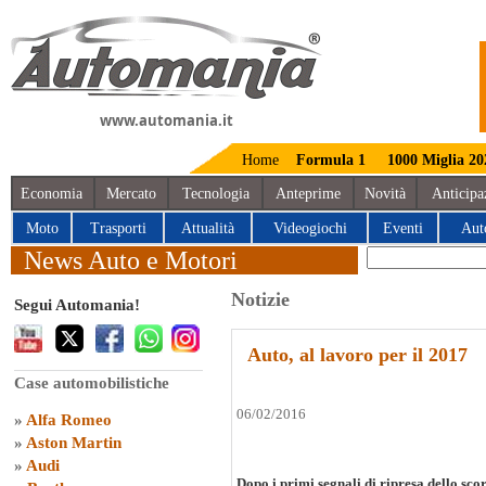
www.automania.it
Home
Formula 1
1000 Miglia 20
Economia
Mercato
Tecnologia
Anteprime
Novità
Anticipa
Moto
Trasporti
Attualità
Videogiochi
Eventi
Aut
News Auto e Motori
Notizie
Segui Automania!
Auto, al lavoro per il 2017
Case automobilistiche
06/02/2016
»
Alfa Romeo
»
Aston Martin
»
Audi
Dopo i primi segnali di ripresa dello scor