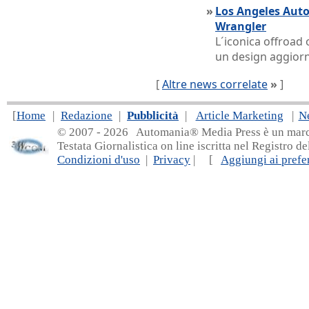
»
Los Angeles Auto
Wrangler
L´iconica offroad 
un design aggior
[
Altre news correlate
»
]
[
Home
|
Redazione
|
Pubblicità
|
Article Marketing
|
N
© 2007 - 20
26 Automania® Media Press è un marchio 
Testata Giornalistica on line iscritta nel Registro d
Condizioni d'uso
|
Privacy
| [
Aggiungi ai prefer