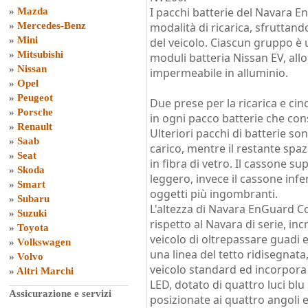
I pacchi batterie del Navara 
»
Mazda
»
Mercedes-Benz
modalità di ricarica, sfruttan
»
Mini
del veicolo. Ciascun gruppo è 
»
Mitsubishi
moduli batteria Nissan EV, all
»
Nissan
impermeabile in alluminio.
»
Opel
»
Peugeot
Due prese per la ricarica e ci
»
Porsche
in ogni pacco batterie che co
»
Renault
Ulteriori pacchi di batterie sono
»
Saab
carico, mentre il restante spa
»
Seat
in fibra di vetro. Il cassone 
»
Skoda
leggero, invece il cassone inf
»
Smart
oggetti più ingombranti.
»
Subaru
L'altezza di Navara EnGuard 
»
Suzuki
rispetto al Navara di serie, in
»
Toyota
veicolo di oltrepassare guadi e
»
Volkswagen
una linea del tetto ridisegnata
»
Volvo
veicolo standard ed incorpora 
»
Altri Marchi
LED, dotato di quattro luci bl
Assicurazione e servizi
posizionate ai quattro angoli e v