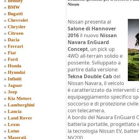
»
Bentley
Nissan
»
BMW
»
Bugatti
»
Chevrolet
Nissan presenta al
»
Chrysler
Salone di Hannover
»
Citroen
2016
il nuovo
Nissan
»
Dacia
Navara EnGuard
»
Ferrari
Concept
, un pick up
»
Fiat
4WD all-terrain solido e
»
Ford
possente. Sviluppato a
»
Honda
partire dalla versione
»
Hyundai
Tekna Double Cab
del
»
Infiniti
Nissan Navara, il veicolo
»
Jaguar
è caratterizzato da interventi
»
Jeep
equipaggiamento specifico spec
»
Kia Motors
soccorso e di protezione civil
»
Lamborghini
con telecamera.
»
Lancia
A bordo del Navara EnGuard C
»
Land Rover
batteria portatile, progettato
»
Lexus
la tecnologia Nissan EV, batter
»
Lotus
NV200.
»
Maserati