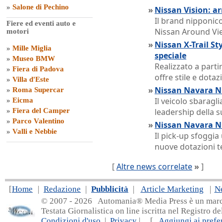
»
Salone di Pechino
»
Nissan Vision: ar
Il brand nipponico
Fiere ed eventi auto e
Nissan Around Vi
motori
»
Nissan X-Trail St
»
Mille Miglia
speciale
»
Museo BMW
Realizzato a parti
»
Fiera di Padova
offre stile e dota
»
Villa d'Este
»
Nissan Navara NP
»
Roma Supercar
Il veicolo sbaragl
»
Eicma
»
Fiera del Camper
leadership della 
»
Parco Valentino
»
Nissan Navara NP
»
Valli e Nebbie
Il pick-up sfoggi
nuove dotazioni t
[
Altre news correlate
»
]
[
Home
|
Redazione
|
Pubblicità
|
Article Marketing
|
N
© 2007 - 20
26 Automania® Media Press è un marchio 
Testata Giornalistica on line iscritta nel Registro d
Condizioni d'uso
|
Privacy
| [
Aggiungi ai prefer