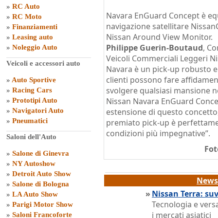
»
RC Auto
Navara EnGuard Concept è equi
»
RC Moto
navigazione satellitare Nissan
»
Finanziamenti
Nissan Around View Monitor.
»
Leasing auto
Philippe Guerin-Boutaud
, Co
»
Noleggio Auto
Veicoli Commerciali Leggeri Nis
Veicoli e accessori auto
Navara è un pick-up robusto ed 
clienti possono fare affidame
»
Auto Sportive
svolgere qualsiasi mansione nelle
»
Racing Cars
Nissan Navara EnGuard Concep
»
Prototipi Auto
»
Navigatori Auto
estensione di questo concetto
»
Pneumatici
premiato pick-up è perfettame
condizioni più impegnative”.
Saloni dell'Auto
Fot
»
Salone di Ginevra
»
NY Autoshow
»
Detroit Auto Show
News 
»
Salone di Bologna
»
Nissan Terra: suv
»
LA Auto Show
Tecnologia e versat
»
Parigi Motor Show
i mercati asiatici
»
Saloni Francoforte