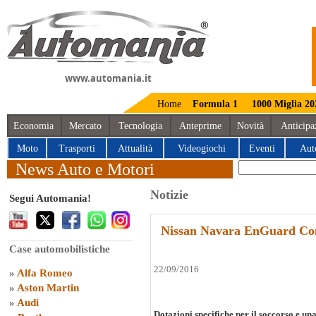
www.automania.it
Home
Formula 1
1000 Miglia 20
Economia
Mercato
Tecnologia
Anteprime
Novità
Anticipa
Moto
Trasporti
Attualità
Videogiochi
Eventi
Aut
News Auto e Motori
Notizie
Segui Automania!
Nissan Navara EnGuard Con
Case automobilistiche
22/09/2016
»
Alfa Romeo
»
Aston Martin
»
Audi
Dotazioni specifiche per il soccorso e una