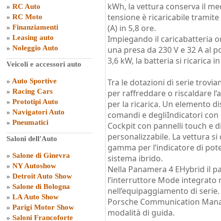
kWh, la vettura conserva il me
»
RC Auto
tensione è ricaricabile tramit
»
RC Moto
(A) in 5,8 ore.
»
Finanziamenti
»
Leasing auto
Impiegando il caricabatteria 
»
Noleggio Auto
una presa da 230 V e 32 A al po
3,6 kW, la batteria si ricarica in
Veicoli e accessori auto
»
Auto Sportive
Tra le dotazioni di serie trovi
»
Racing Cars
per raffreddare o riscaldare l
»
Prototipi Auto
per la ricarica. Un elemento di
»
Navigatori Auto
comandi e degliIndicatori con 
»
Pneumatici
Cockpit con pannelli touch e 
personalizzabile. La vettura si 
Saloni dell'Auto
gamma per l’indicatore di pot
»
Salone di Ginevra
sistema ibrido.
»
NY Autoshow
Nella Panamera 4 EHybrid il p
»
Detroit Auto Show
l’interruttore Mode integrato 
»
Salone di Bologna
nell’equipaggiamento di serie. 
»
LA Auto Show
Porsche Communication Manage
»
Parigi Motor Show
modalità di guida.
»
Saloni Francoforte