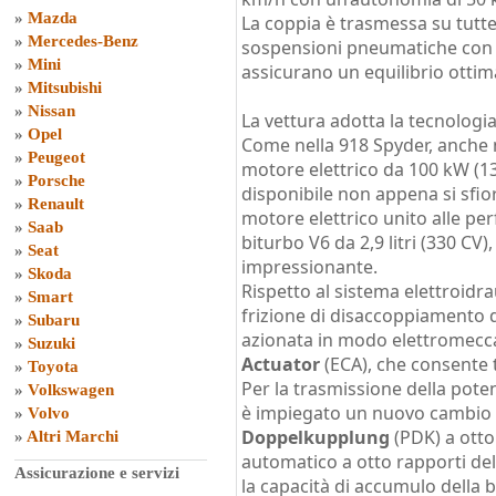
»
Mazda
La coppia è trasmessa su tutte
»
Mercedes-Benz
sospensioni pneumatiche con 
»
Mini
assicurano un equilibrio ottim
»
Mitsubishi
»
Nissan
La vettura adotta la tecnologia
»
Opel
Come nella 918 Spyder, anche 
»
Peugeot
motore elettrico da 100 kW (1
»
Porsche
disponibile non appena si sfiora
»
Renault
motore elettrico unito alle p
»
Saab
biturbo V6 da 2,9 litri (330 CV)
»
Seat
impressionante.
»
Skoda
Rispetto al sistema elettroidr
»
Smart
frizione di disaccoppiamento
»
Subaru
azionata in modo elettromecc
»
Suzuki
Actuator
(ECA), che consente 
»
Toyota
Per la trasmissione della poten
»
Volkswagen
è impiegato un nuovo cambio 
»
Volvo
Doppelkupplung
(PDK) a otto
»
Altri Marchi
automatico a otto rapporti d
Assicurazione e servizi
la capacità di accumulo della b