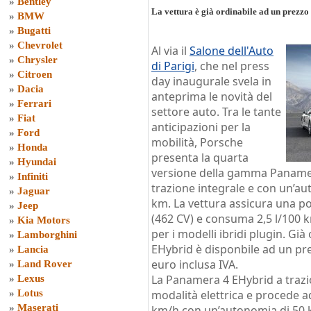
»
Bentley
La vettura è già ordinabile ad un prezzo 
»
BMW
»
Bugatti
»
Chevrolet
Al via il
Salone dell'Auto
»
Chrysler
di Parigi
, che nel press
»
Citroen
day inaugurale svela in
»
Dacia
anteprima le novità del
»
Ferrari
settore auto. Tra le tante
»
Fiat
anticipazioni per la
»
Ford
mobilità, Porsche
»
Honda
presenta la quarta
»
Hyundai
versione della gamma Paname
»
Infiniti
trazione integrale e con un’au
»
Jaguar
km. La vettura assicura una p
»
Jeep
(462 CV) e consuma 2,5 l/100 
»
Kia Motors
per i modelli ibridi plugin. Già
»
Lamborghini
EHybrid è disponbile ad un prez
»
Lancia
euro inclusa IVA.
»
Land Rover
La Panamera 4 EHybrid a trazio
»
Lexus
»
Lotus
modalità elettrica e procede a
»
Maserati
km/h con un’autonomia di 50 k