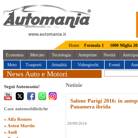
www.automania.it
Home
Formula 1
1000 Miglia 20
Economia
Mercato
Tecnologia
Anteprime
Novità
Anticipa
Moto
Trasporti
Attualità
Videogiochi
Eventi
Aut
News Auto e Motori
Notizie
Segui Automania!
Salone Parigi 2016: in ante
Panamera ibrida
Case automobilistiche
»
Alfa Romeo
29/09/2016
»
Aston Martin
»
Audi