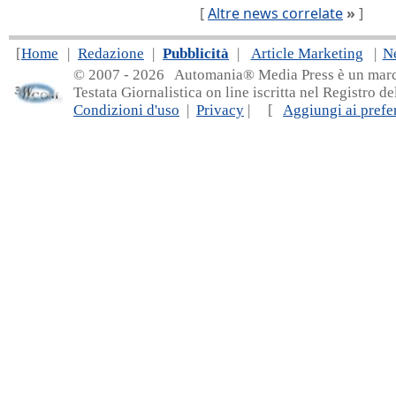
[
Altre news correlate
»
]
[
Home
|
Redazione
|
Pubblicità
|
Article Marketing
|
N
© 2007 - 20
26 Automania® Media Press è un marchio 
Testata Giornalistica on line iscritta nel Registro d
Condizioni d'uso
|
Privacy
| [
Aggiungi ai prefer