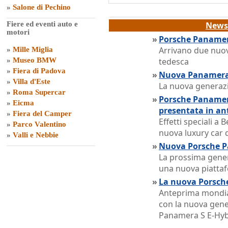
»
Salone di Pechino
Fiere ed eventi auto e
News 
motori
»
Porsche Panamer
Arrivano due nuov
»
Mille Miglia
»
Museo BMW
tedesca
»
Fiera di Padova
»
Nuova Panamera: 
»
Villa d'Este
La nuova generaz
»
Roma Supercar
»
Porsche Panamer
»
Eicma
presentata in a
»
Fiera del Camper
Effetti speciali a 
»
Parco Valentino
nuova luxury car 
»
Valli e Nebbie
»
Nuova Porsche P
La prossima gener
una nuova piatta
»
La nuova Porsch
Anteprima mondial
con la nuova gener
Panamera S E-Hyb