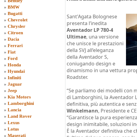
»
Bentley
»
BMW
»
Bugatti
Sant'Agata Bolognese
»
Chevrolet
presenta l’inedita
»
Chrysler
Aventador LP 780-4
»
Citroen
Ultimae
, una versione
»
Dacia
che unisce le prestazioni
»
Ferrari
della SVJ all’eleganza
»
Fiat
della Aventador S,
»
Ford
coniugando design e
»
Honda
dinamismo in una vettura prop
»
Hyundai
Roadster.
»
Infiniti
»
Jaguar
“Se parliamo dei modelli con 
»
Jeep
di Lamborghini, la Aventador L
»
Kia Motors
definitiva, più autentica e se
»
Lamborghini
»
Lancia
Winkelmann
, Presidente e C
»
Land Rover
“Garantisce la pura esperienza 
»
Lexus
design inimitabile, soluzioni i
»
Lotus
È la Aventador definitiva che 
»
Maserati