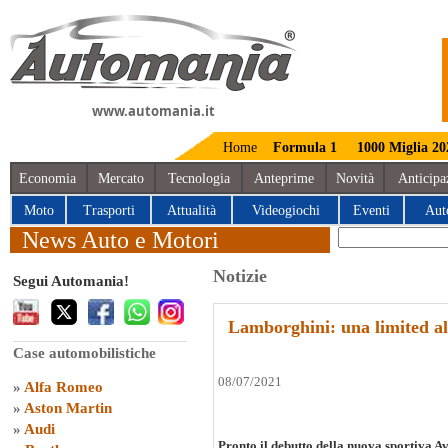
www.automania.it
Home
Formula 1
1000 Miglia 20
Economia
Mercato
Tecnologia
Anteprime
Novità
Anticipa
Moto
Trasporti
Attualità
Videogiochi
Eventi
Aut
News Auto e Motori
Notizie
Segui Automania!
Lamborghini: una limited a
Case automobilistiche
08/07/2021
»
Alfa Romeo
»
Aston Martin
»
Audi
Pronto il debutto della nuova sportiva 