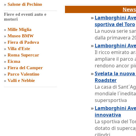
»
Salone di Pechino
News 
Fiere ed eventi auto e
»
Lamborghini Aven
motori
sportiva del Toro
»
Mille Miglia
La nuova serie sar
»
Museo BMW
dalla primavera 2
»
Fiera di Padova
»
Lamborghini Aven
»
Villa d'Este
Il ricco emirato a
»
Roma Supercar
ampliare il parco
»
Eicma
rendono ancor pi
»
Fiera del Camper
»
Svelata la nuova
»
Parco Valentino
Roadster
»
Valli e Nebbie
La casa di Sant´A
mondiale l´inedita
supersportiva
»
Lamborghini Aven
innovativa
La sportiva del Tor
dotato di supercap
cilindri