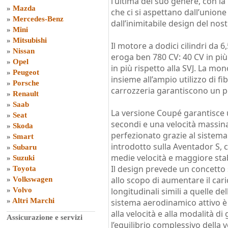
l’ultima del suo genere, con l
»
Mazda
che ci si aspettano dall’union
»
Mercedes-Benz
dall’inimitabile design del nos
»
Mini
»
Mitsubishi
Il motore a dodici cilindri da 6
»
Nissan
eroga ben 780 CV: 40 CV in più
»
Opel
in più rispetto alla SVJ. La mo
»
Peugeot
insieme all’ampio utilizzo di fi
»
Porsche
carrozzeria garantiscono un pe
»
Renault
»
Saab
La versione Coupé garantisce u
»
Seat
secondi e una velocità massina 
»
Skoda
perfezionato grazie al sistema
»
Smart
introdotto sulla Aventador S, c
»
Subaru
medie velocità e maggiore stabil
»
Suzuki
Il design prevede un concetto s
»
Toyota
allo scopo di aumentare il car
»
Volkswagen
»
Volvo
longitudinali simili a quelle del
»
Altri Marchi
sistema aerodinamico attivo è o
alla velocità e alla modalità d
Assicurazione e servizi
l’equilibrio complessivo della v