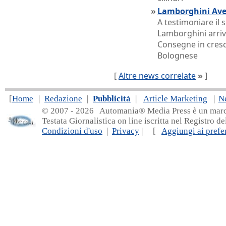
»
Lamborghini Aven
A testimoniare il
Lamborghini arriv
Consegne in cresci
Bolognese
[
Altre news correlate
»
]
[
Home
|
Redazione
|
Pubblicità
|
Article Marketing
|
N
© 2007 - 20
26 Automania® Media Press è un marchio 
Testata Giornalistica on line iscritta nel Registro d
Condizioni d'uso
|
Privacy
| [
Aggiungi ai prefer