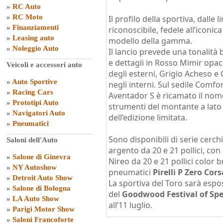
»
RC Auto
»
RC Moto
Il profilo della sportiva, dalle 
»
Finanziamenti
riconoscibile, fedele all’iconica
»
Leasing auto
modello della gamma.
»
Noleggio Auto
Il lancio prevede una tonalità b
e dettagli in Rosso Mimir opaco
Veicoli e accessori auto
degli esterni, Grigio Acheso e 
»
Auto Sportive
negli interni. Sul sedile Comfor
»
Racing Cars
Aventador S è ricamato il nom
»
Prototipi Auto
strumenti del montante a lato 
»
Navigatori Auto
dell’edizione limitata.
»
Pneumatici
Sono disponibili di serie cerchi
Saloni dell'Auto
argento da 20 e 21 pollici, con
»
Salone di Ginevra
Nireo da 20 e 21 pollici color b
»
NY Autoshow
pneumatici
Pirelli P Zero Cors
»
Detroit Auto Show
La sportiva del Toro sarà espo
»
Salone di Bologna
del
Goodwood Festival of Sp
»
LA Auto Show
all’11 luglio.
»
Parigi Motor Show
»
Saloni Francoforte