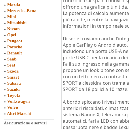
controllo trackpad. I nuovi dis
»
Mazda
offrono una grafica più nitida.
»
Mercedes-Benz
La potenza di calcolo aumenta
»
Mini
più rapide, mentre la navigaz
»
Mitsubishi
informazioni in tempo reale su 
»
Nissan
»
Opel
Di serie troviamo anche l'int
»
Peugeot
Apple CarPlay o Android auto. 
»
Porsche
includono una porta USB-A nel
»
Renault
porte USB-C per la ricarica dei 
»
Saab
Fa il suo ingresso nella gamm
»
Seat
propone un look bitone con sei
»
Skoda
con un tetto nero a contrasto. 
»
Smart
SPORT a clessidra con trama a 
»
Subaru
SPORT da 18 pollici a 10 razze.
»
Suzuki
»
Toyota
A bordo spiccano i rivestimenti d
»
Volkswagen
»
Volvo
anteriori riscaldati, climatiz
»
Altri Marchi
sistema Nanoe-X, telecamera per
automatici, fari a LED con ab
Assicurazione e servizi
passaruota nere e badge Lexus