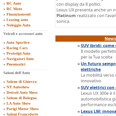
»
RC Auto
con display da 8 pollici.
»
RC Moto
Lexus UX presenta anche un nu
»
Finanziamenti
Platinum
realizzato con l'ava
»
Leasing auto
sonica.
»
Noleggio Auto
Veicoli e accessori auto
News 
»
Auto Sportive
»
SUV ibridi: come 
»
Racing Cars
Il modello perfett
»
Prototipi Auto
per la Tua scelta
»
Navigatori Auto
»
Un futuro sempre
»
Pneumatici
elettriche
Saloni dell'Auto
La mobilità verso 
innovativo
»
Salone di Ginevra
»
SUV elettrici co
»
NY Autoshow
»
Detroit Auto Show
Lexus UX 300e è il
»
Salone di Bologna
automobilistica g
»
LA Auto Show
performance escl
»
Parigi Motor Show
»
Lexus LM: innova
»
Saloni Francoforte