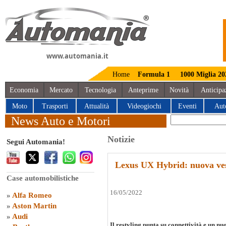
www.automania.it
Home
Formula 1
1000 Miglia 20
Economia
Mercato
Tecnologia
Anteprime
Novità
Anticipa
Moto
Trasporti
Attualità
Videogiochi
Eventi
Aut
News Auto e Motori
Notizie
Segui Automania!
Lexus UX Hybrid: nuova vest
Case automobilistiche
16/05/2022
»
Alfa Romeo
»
Aston Martin
»
Audi
Il restyling punta su connettività e un n