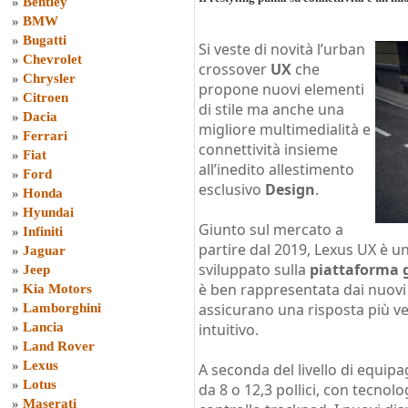
»
Bentley
»
BMW
»
Bugatti
Si veste di novità l’urban
»
Chevrolet
crossover
UX
che
»
Chrysler
propone nuovi elementi
»
Citroen
di stile ma anche una
»
Dacia
migliore multimedialità e
»
Ferrari
connettività insieme
»
Fiat
all’inedito allestimento
»
Ford
esclusivo
Design
.
»
Honda
»
Hyundai
Giunto sul mercato a
»
Infiniti
partire dal 2019, Lexus UX è un
»
Jaguar
sviluppato sulla
piattaforma 
»
Jeep
è ben rappresentata dai nuovi
»
Kia Motors
assicurano una risposta più v
»
Lamborghini
»
Lancia
intuitivo.
»
Land Rover
»
Lexus
A seconda del livello di equip
»
Lotus
da 8 o 12,3 pollici, con tecnol
»
Maserati