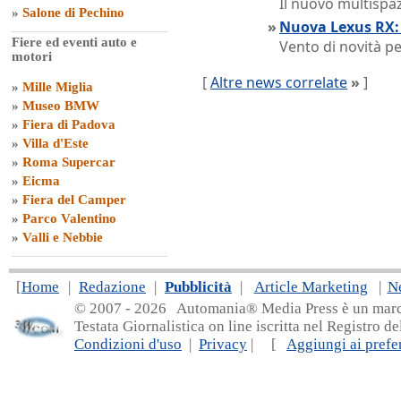
Il nuovo multispa
»
Salone di Pechino
»
Nuova Lexus RX: 
Fiere ed eventi auto e
Vento di novità p
motori
[
Altre news correlate
»
]
»
Mille Miglia
»
Museo BMW
»
Fiera di Padova
»
Villa d'Este
»
Roma Supercar
»
Eicma
»
Fiera del Camper
»
Parco Valentino
»
Valli e Nebbie
[
Home
|
Redazione
|
Pubblicità
|
Article Marketing
|
N
© 2007 - 20
26 Automania® Media Press è un marchio 
Testata Giornalistica on line iscritta nel Registro d
Condizioni d'uso
|
Privacy
| [
Aggiungi ai prefer