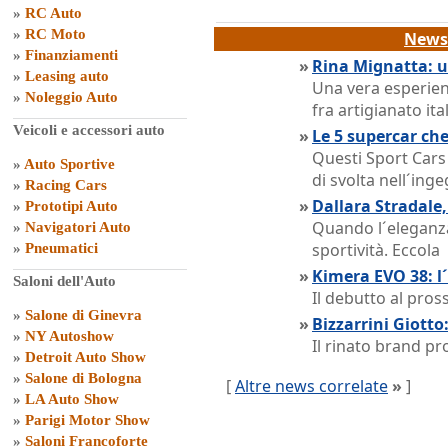
»
RC Auto
»
RC Moto
News 
»
Finanziamenti
»
Rina Mignatta: u
»
Leasing auto
Una vera esperien
»
Noleggio Auto
fra artigianato i
Veicoli e accessori auto
»
Le 5 supercar ch
Questi Sport Cars
»
Auto Sportive
di svolta nell´inge
»
Racing Cars
»
Dallara Stradale
»
Prototipi Auto
Quando l´eleganza 
»
Navigatori Auto
sportività. Eccola
»
Pneumatici
»
Kimera EVO 38: l
Saloni dell'Auto
Il debutto al pro
»
Salone di Ginevra
»
Bizzarrini Giotto
»
NY Autoshow
Il rinato brand p
»
Detroit Auto Show
»
Salone di Bologna
[
Altre news correlate
»
]
»
LA Auto Show
»
Parigi Motor Show
»
Saloni Francoforte