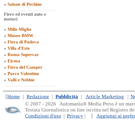
»
Salone di Pechino
Fiere ed eventi auto e
motori
»
Mille Miglia
»
Museo BMW
»
Fiera di Padova
»
Villa d'Este
»
Roma Supercar
»
Eicma
»
Fiera del Camper
»
Parco Valentino
»
Valli e Nebbie
[
Home
|
Redazione
|
Pubblicità
|
Article Marketing
|
N
© 2007 - 20
26 Automania® Media Press è un marchio 
Testata Giornalistica on line iscritta nel Registro d
Condizioni d'uso
|
Privacy
| [
Aggiungi ai prefer