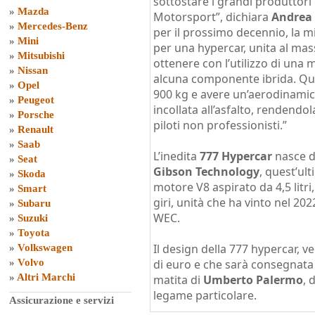
sottostare i grandi produttori 
»
Mazda
Motorsport”, dichiara
Andrea
»
Mercedes-Benz
per il prossimo decennio, la 
»
Mini
per una hypercar, unita al mas
»
Mitsubishi
ottenere con l’utilizzo di una
»
Nissan
alcuna componente ibrida. Que
»
Opel
900 kg e avere un’aerodinamic
»
Peugeot
incollata all’asfalto, rendendo
»
Porsche
piloti non professionisti.”
»
Renault
»
Saab
L’inedita
777 Hypercar
nasce d
»
Seat
Gibson Technology
, quest’ul
»
Skoda
motore V8 aspirato da 4,5 litr
»
Smart
giri, unità che ha vinto nel 2
»
Subaru
WEC.
»
Suzuki
»
Toyota
Il design della 777 hypercar, ve
»
Volkswagen
»
Volvo
di euro e che sarà consegnata 
»
Altri Marchi
matita di
Umberto Palermo
, 
legame particolare.
Assicurazione e servizi