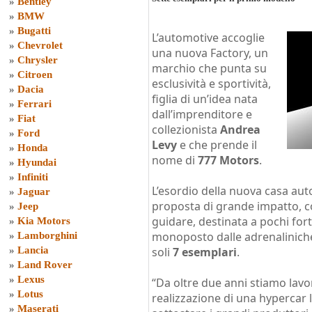
»
Bentley
»
BMW
»
Bugatti
L’automotive accoglie
»
Chevrolet
una nuova Factory, un
»
Chrysler
marchio che punta su
»
Citroen
esclusività e sportività,
»
Dacia
figlia di un’idea nata
»
Ferrari
dall’imprenditore e
»
Fiat
collezionista
Andrea
»
Ford
Levy
e che prende il
»
Honda
nome di
777 Motors
.
»
Hyundai
»
Infiniti
L’esordio della nuova casa aut
»
Jaguar
proposta di grande impatto, co
»
Jeep
guidare, destinata a pochi for
»
Kia Motors
monoposto dalle adrenaliniche
»
Lamborghini
»
Lancia
soli
7 esemplari
.
»
Land Rover
»
Lexus
“Da oltre due anni stiamo lavo
»
Lotus
realizzazione di una hypercar l
»
Maserati