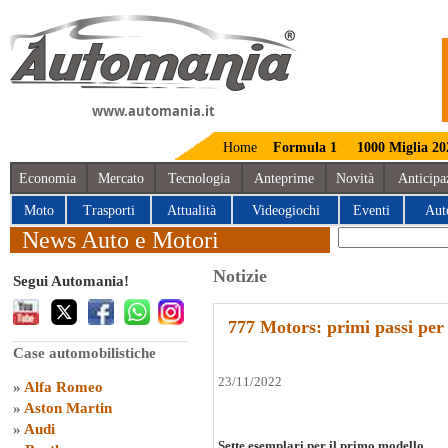
www.automania.it
Home
Formula 1
1000 Miglia 20
Economia
Mercato
Tecnologia
Anteprime
Novità
Anticipa
Moto
Trasporti
Attualità
Videogiochi
Eventi
Aut
News Auto e Motori
Notizie
Segui Automania!
777 Motors: primi passi per
Case automobilistiche
23/11/2022
»
Alfa Romeo
»
Aston Martin
»
Audi
Sette esemplari per il primo modello