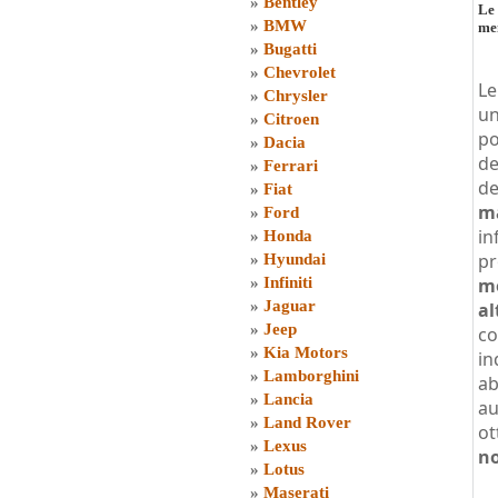
»
Bentley
Le 
»
BMW
men
»
Bugatti
»
Chevrolet
L
»
Chrysler
un
»
Citroen
po
»
Dacia
de
»
Ferrari
de
»
Fiat
ma
»
Ford
in
»
Honda
pr
»
Hyundai
»
Infiniti
mo
»
Jaguar
al
»
Jeep
co
»
Kia Motors
in
»
Lamborghini
ab
»
Lancia
au
»
Land Rover
ot
»
Lexus
no
»
Lotus
»
Maserati