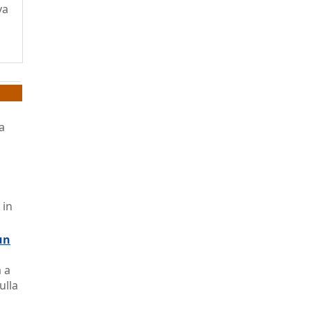
va
a
 in
un
 a
ulla