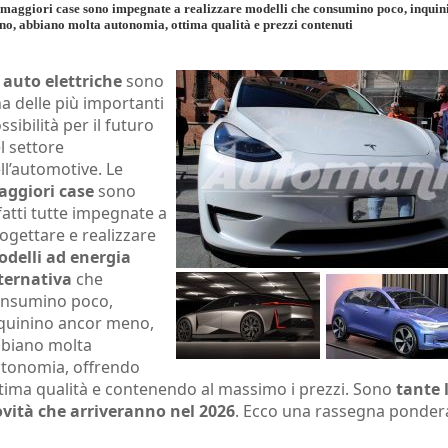
maggiori case sono impegnate a realizzare modelli che consumino poco, inquin
o, abbiano molta autonomia, ottima qualità e prezzi contenuti
e
auto elettriche
sono
a delle più importanti
ssibilità per il futuro
l settore
ll’automotive. Le
ggiori case
sono
fatti tutte impegnate a
ogettare e realizzare
delli ad energia
ternativa
che
nsumino poco,
quinino ancor meno,
biano molta
tonomia, offrendo
tima qualità e contenendo al massimo i prezzi. Sono
tante 
vità che arriveranno nel 2026
. Ecco una rassegna ponder