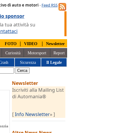
ivo di auto e motori
-
Feed RSS
io sponsor
 tua attività su
ntattaci
|
|
|
FOTO
VIDEO
Newsletter
Curiosità
Motorsport
Report
Crash
Sicurezza
Il Legale
Newsletter
Iscriviti alla Mailing List
di Automania®
[
Info Newsletter
» ]
ozzia
Altre News
News