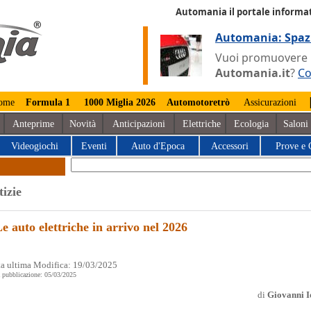
Automania il portale informat
Automania: Spaz
Vuoi promuovere la
Automania.it
?
Co
ome
Formula 1
1000 Miglia 2026
Automotoretrò
Assicurazioni
Anteprime
Novità
Anticipazioni
Elettriche
Ecologia
Saloni
Videogiochi
Eventi
Auto d'Epoca
Accessori
Prove e 
tizie
e auto elettriche in arrivo nel 2026
a ultima Modifica: 19/03/2025
 pubblicazione: 05/03/2025
di
Giovanni I