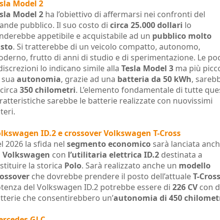
sla Model 2
sla Model 2
ha l’obiettivo di affermarsi nei confronti del
ande pubblico. Il suo costo di
circa 25.000 dollari
lo
nderebbe appetibile e acquistabile ad un
pubblico molto
sto
. Si tratterebbe di un veicolo compatto, autonomo,
derno, frutto di anni di studio e di sperimentazione. Le po
discrezioni lo indicano simile alla
Tesla Model 3
ma più picco
 sua
autonomia
, grazie ad una
batteria da 50 kWh
, sareb
 circa
350 chilometri
. L’elemento fondamentale di tutte que
ratteristiche sarebbe le batterie realizzate con nuovissimi
iteri.
lkswagen ID.2 e crossover Volkswagen T-Cross
l 2026 la sfida nel
segmento economico
sarà lanciata anc
a
Volkswagen
con
l’utilitaria elettrica ID.2
destinata a
stituire la storica
Polo
. Sarà realizzato anche un
modello
ossover
che dovrebbe prendere il posto dell’attuale
T-Cros
tenza del Volkswagen ID.2 potrebbe essere di
226 CV
con d
tterie che consentirebbero un’
autonomia di 450 chilomet
ercedes GLC