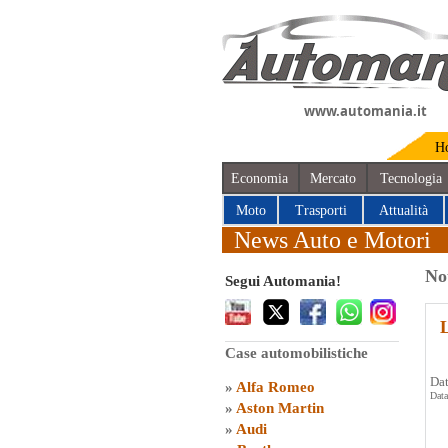
www.automania.it
H
Economia
Mercato
Tecnologia
Moto
Trasporti
Attualità
News Auto e Motori
No
Segui Automania!
L
Case automobilistiche
Dat
»
Alfa Romeo
Data
»
Aston Martin
»
Audi