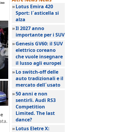
ino
»
Lotus Emira 420
Sport: l´asticella si
alza
»
Il 2027 anno
importante per i SUV
»
Genesis GV60: il SUV
elettrico coreano
che vuole insegnare
il lusso agli europei
»
Lo switch-off delle
auto tradizionali e il
mercato dell´usato
»
50 anni e non
sentirli. Audi RS3
Competition
Limited. The last
le
dance?
ata.
»
Lotus Eletre X: