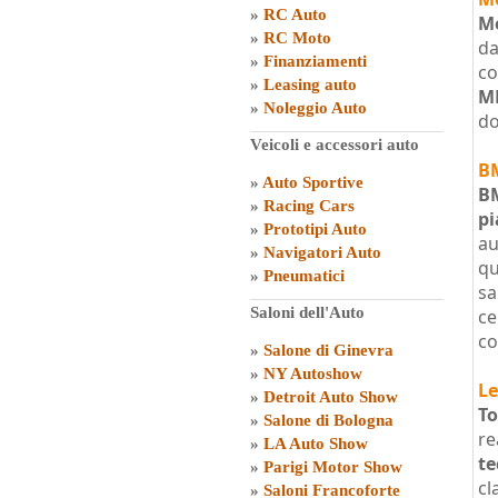
»
RC Auto
M
»
RC Moto
da
»
Finanziamenti
co
»
Leasing auto
M
»
Noleggio Auto
do
Veicoli e accessori auto
BM
»
Auto Sportive
B
»
Racing Cars
pi
»
Prototipi Auto
au
»
Navigatori Auto
qu
»
Pneumatici
sa
Saloni dell'Auto
ce
co
»
Salone di Ginevra
»
NY Autoshow
Le
»
Detroit Auto Show
To
»
Salone di Bologna
re
»
LA Auto Show
te
»
Parigi Motor Show
cl
»
Saloni Francoforte