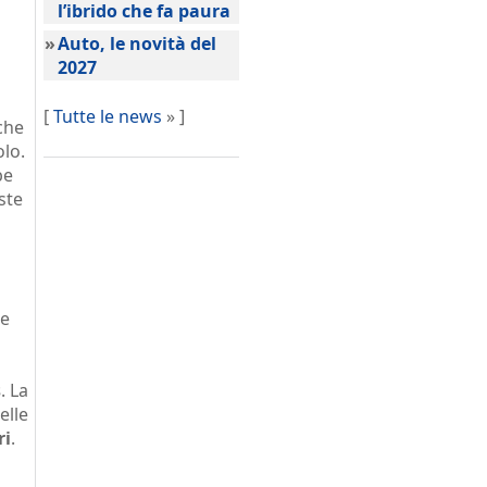
l’ibrido che fa paura
»
Auto, le novità del
2027
[
Tutte le news
» ]
che
lo.
be
ste
he
s
. La
elle
ri
.