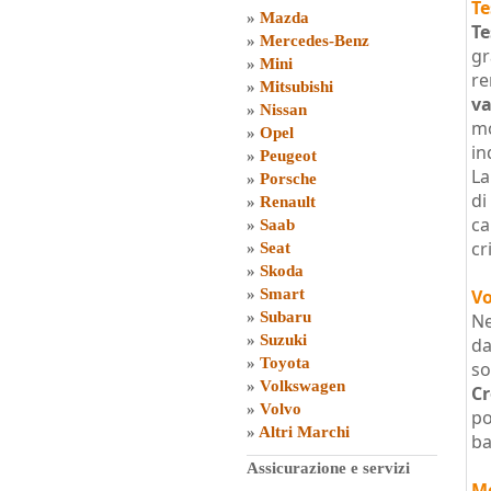
Te
»
Mazda
Te
»
Mercedes-Benz
gr
»
Mini
re
»
Mitsubishi
va
»
Nissan
mo
»
Opel
in
»
Peugeot
La
»
Porsche
di
»
Renault
ca
»
Saab
cr
»
Seat
»
Skoda
»
Smart
Vo
»
Subaru
Ne
»
Suzuki
d
»
Toyota
so
»
Volkswagen
Cr
»
Volvo
po
»
Altri Marchi
ba
Assicurazione e servizi
M