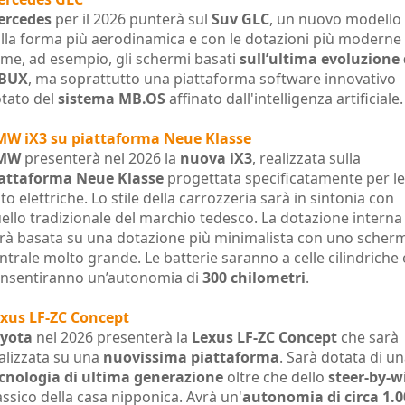
ercedes
per il 2026 punterà sul
Suv GLC
, un nuovo modello
lla forma più aerodinamica e con le dotazioni più moderne
me, ad esempio, gli schermi basati
sull’ultima evoluzione 
BUX
, ma soprattutto una piattaforma software innovativo
tato del
sistema MB.OS
affinato dall'intelligenza artificiale.
W iX3 su piattaforma Neue Klasse
MW
presenterà nel 2026 la
nuova iX3
, realizzata sulla
attaforma Neue Klasse
progettata specificatamente per le
to elettriche. Lo stile della carrozzeria sarà in sintonia con
ello tradizionale del marchio tedesco. La dotazione interna
rà basata su una dotazione più minimalista con uno scher
ntrale molto grande. Le batterie saranno a celle cilindriche 
nsentiranno un’autonomia di
300 chilometri
.
xus LF-ZC Concept
yota
nel 2026 presenterà la
Lexus LF-ZC Concept
che sarà
alizzata su una
nuovissima piattaforma
. Sarà dotata di u
cnologia di ultima generazione
oltre che dello
steer-by-w
assico della casa nipponica. Avrà un'
autonomia di circa 1.0