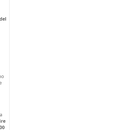
del
mo
e
na
ire
00