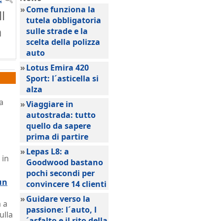
»
Come funziona la
l
tutela obbligatoria
à
sulle strade e la
scelta della polizza
auto
»
Lotus Emira 420
Sport: l´asticella si
alza
a
»
Viaggiare in
autostrada: tutto
quello da sapere
prima di partire
»
Lepas L8: a
 in
Goodwood bastano
pochi secondi per
un
convincere 14 clienti
»
Guidare verso la
 a
passione: l´auto, l
ulla
´asfalto e il rito della