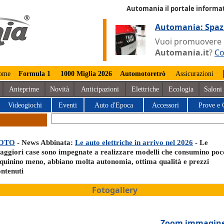
Automania il portale informat
Automania: Spaz
Vuoi promuovere la
Automania.it
?
Co
ome
Formula 1
1000 Miglia 2026
Automotoretrò
Assicurazioni
Anteprime
Novità
Anticipazioni
Elettriche
Ecologia
Saloni
Videogiochi
Eventi
Auto d'Epoca
Accessori
Prove e 
OTO
- News Abbinata:
Le auto elettriche in arrivo nel 2026
- Le
aggiori case sono impegnate a realizzare modelli che consumino poc
nquinino meno, abbiano molta autonomia, ottima qualità e prezzi
ontenuti
Fotogallery
Zoom immagin