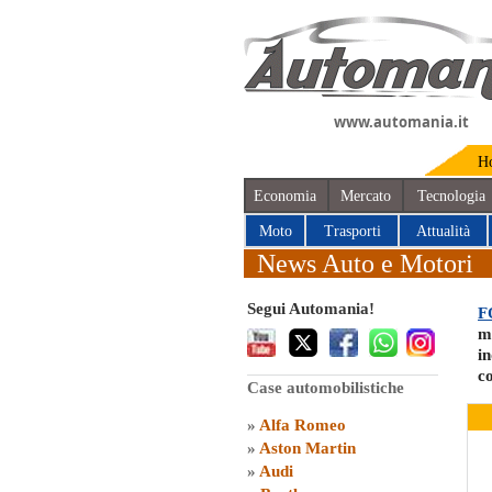
www.automania.it
H
Economia
Mercato
Tecnologia
Moto
Trasporti
Attualità
News Auto e Motori
Segui Automania!
F
m
i
c
Case automobilistiche
»
Alfa Romeo
»
Aston Martin
»
Audi