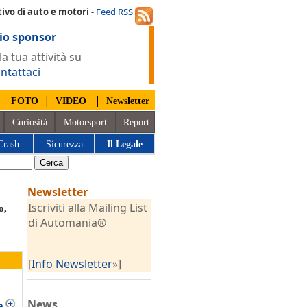
ivo di auto e motori
-
Feed RSS
io sponsor
 tua attività su
ntattaci
|
|
|
FOTO
VIDEO
Newsletter
Curiosità
Motorsport
Report
Crash
Sicurezza
Il Legale
Newsletter
Iscriviti alla Mailing List
o,
di Automania®
[
Info Newsletter
»]
News
e