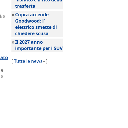
trasferta
»
Cupra accende
ake
Goodwood: l´
elettrico smette di
chiedere scusa
»
Il 2027 anno
importante per i SUV
cato
[
Tutte le news
» ]
 è
le