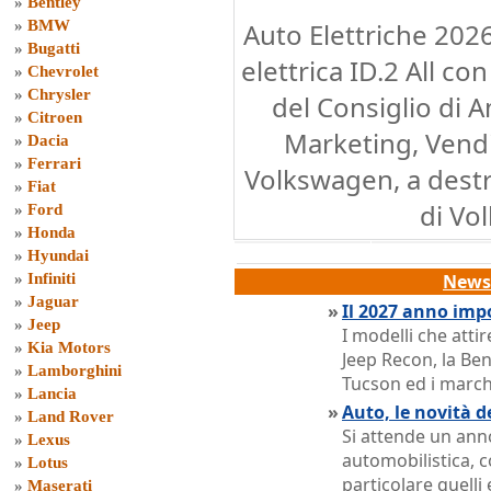
»
Bentley
»
BMW
Auto Elettriche 2026
»
Bugatti
elettrica ID.2 All 
»
Chevrolet
»
Chrysler
del Consiglio di A
»
Citroen
Marketing, Vendi
»
Dacia
»
Ferrari
Volkswagen, a dest
»
Fiat
di Vo
»
Ford
»
Honda
»
Hyundai
»
Infiniti
News 
»
Jaguar
»
Il 2027 anno imp
»
Jeep
I modelli che atti
»
Kia Motors
Jeep Recon, la Ben
»
Lamborghini
Tucson ed i march
»
Lancia
»
Auto, le novità d
»
Land Rover
Si attende un anno
»
Lexus
automobilistica, c
»
Lotus
particolare quelli e
»
Maserati