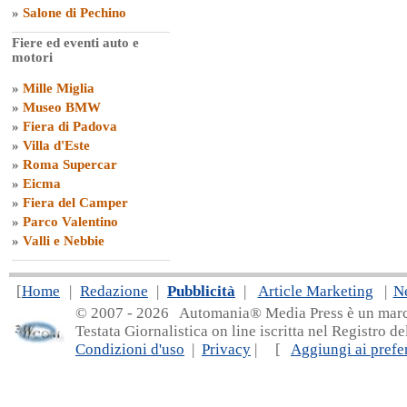
»
Salone di Pechino
Fiere ed eventi auto e
motori
»
Mille Miglia
»
Museo BMW
»
Fiera di Padova
»
Villa d'Este
»
Roma Supercar
»
Eicma
»
Fiera del Camper
»
Parco Valentino
»
Valli e Nebbie
[
Home
|
Redazione
|
Pubblicità
|
Article Marketing
|
N
© 2007 - 20
26 Automania® Media Press è un marchio 
Testata Giornalistica on line iscritta nel Registro d
Condizioni d'uso
|
Privacy
| [
Aggiungi ai prefer