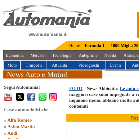
www.automania.it
Home
Formula 1
1000 Miglia 20
Economia
Mercato
Tecnologia
Anteprime
Novità
Anticipa
Moto
Trasporti
Attualità
Videogiochi
Eventi
Aut
News Auto e Motori
Segui Automania!
FOTO
- News Abbinata:
Le auto e
maggiori case sono impegnate a r
inquinino meno, abbiano molta aut
contenuti
Case automobilistiche
Fot
»
Alfa Romeo
»
Aston Martin
»
Audi