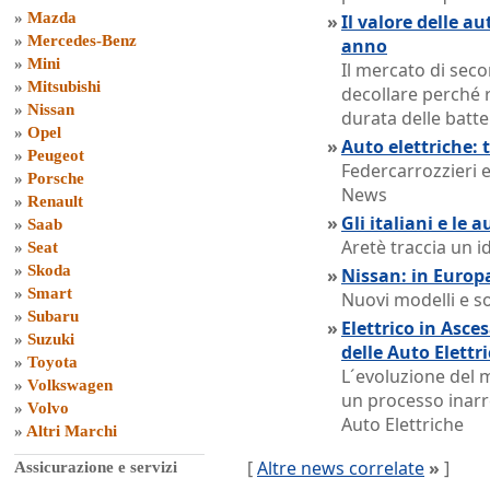
»
Mazda
»
Il valore delle a
»
Mercedes-Benz
anno
»
Mini
Il mercato di sec
»
Mitsubishi
decollare perché r
»
Nissan
durata delle batte
»
Opel
»
Auto elettriche: t
»
Peugeot
Federcarrozzieri 
»
Porsche
News
»
Renault
»
Gli italiani e le 
»
Saab
Aretè traccia un ide
»
Seat
»
Skoda
»
Nissan: in Europ
»
Smart
Nuovi modelli e so
»
Subaru
»
Elettrico in Asce
»
Suzuki
delle Auto Elettr
»
Toyota
L´evoluzione del m
»
Volkswagen
un processo inarre
»
Volvo
Auto Elettriche
»
Altri Marchi
[
Altre news correlate
»
]
Assicurazione e servizi