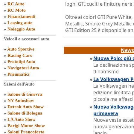
loghi GTI cuciti e finiture nere
»
RC Auto
»
RC Moto
Oltre ai colori GTI Pure White,
»
Finanziamenti
»
Leasing auto
Metallic, Smoke Grey Metallic e
»
Noleggio Auto
GTI Edition 25 è disponibile an
Veicoli e accessori auto
»
Auto Sportive
News 
»
Racing Cars
»
Nuova Polo: più 
»
Prototipi Auto
La declinazione s
»
Navigatori Auto
dinamismo
»
Pneumatici
»
La Volkswagen P
Saloni dell'Auto
La Volkswagen ha 
edizione limitata 
»
Salone di Ginevra
piccola ma affasc
»
NY Autoshow
»
Nuova Volkswagen 
»
Detroit Auto Show
primavera
»
Salone di Bologna
Nuova veste esteti
»
LA Auto Show
»
Parigi Motor Show
nuova generazione
»
Saloni Francoforte
lancio