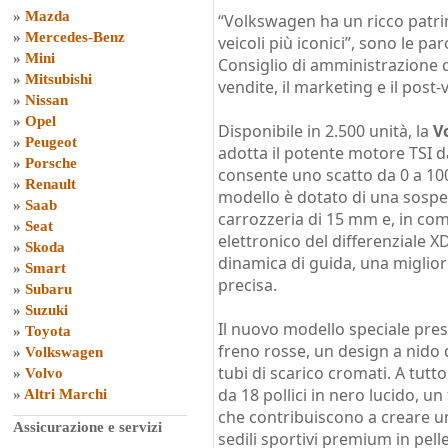
»
Mazda
“Volkswagen ha un ricco patrim
»
Mercedes-Benz
veicoli più iconici”, sono le par
»
Mini
Consiglio di amministrazione 
»
Mitsubishi
vendite, il marketing e il post-
»
Nissan
»
Opel
Disponibile in 2.500 unità, la
V
»
Peugeot
adotta il potente motore TSI da
»
Porsche
consente uno scatto da 0 a 100 
»
Renault
modello è dotato di una sospe
»
Saab
carrozzeria di 15 mm e, in com
»
Seat
elettronico del differenziale X
»
Skoda
dinamica di guida, una miglio
»
Smart
precisa.
»
Subaru
»
Suzuki
Il nuovo modello speciale prese
»
Toyota
freno rosse, un design a nido d
»
Volkswagen
tubi di scarico cromati. A tutto
»
Volvo
da 18 pollici in nero lucido, un
»
Altri Marchi
che contribuiscono a creare un
Assicurazione e servizi
sedili sportivi premium in pell