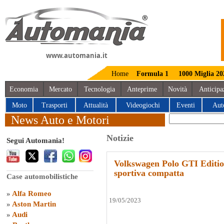
www.automania.it
Home
Formula 1
1000 Miglia 20
Economia
Mercato
Tecnologia
Anteprime
Novità
Anticipa
Moto
Trasporti
Attualità
Videogiochi
Eventi
Aut
News Auto e Motori
Notizie
Segui Automania!
Volkswagen Polo GTI Editio
sportiva compatta
Case automobilistiche
»
Alfa Romeo
19/05/2023
»
Aston Martin
»
Audi