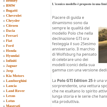
»
Bentley
L´iconico modello è proposto in una limi
»
BMW
»
Bugatti
»
Chevrolet
Piacere di guida e
»
Chrysler
dinamismo sono da
»
Citroen
sempre le qualità del
»
Dacia
modello Polo che nella
»
Ferrari
declinazione GTI ora
»
Fiat
festeggia il suo 25esimo
»
Ford
anniversario. Il marchio
»
Honda
di Wolfsburg ha pensato
»
Hyundai
di celebrare uno dei
»
Infiniti
modelli iconici della sua
»
Jaguar
gamma con una versione dedi
»
Jeep
»
Kia Motors
La
Polo GTI Edition 25
è una ve
»
Lamborghini
sorprendente, una vettura spo
»
Lancia
che ne esaltano lo spirito atti
»
Land Rover
lunga storia e le serie che ha
»
Lexus
»
Lotus
vita produttiva.
»
Maserati