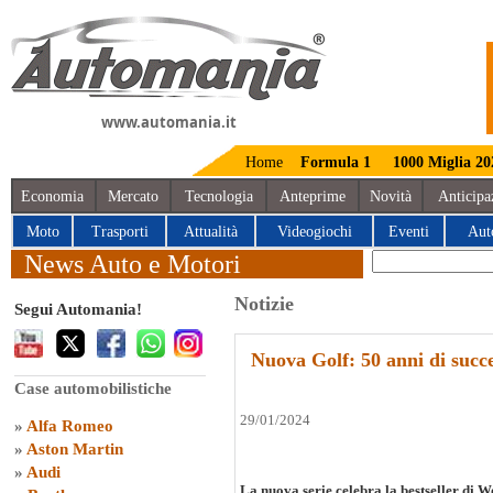
www.automania.it
Home
Formula 1
1000 Miglia 20
Economia
Mercato
Tecnologia
Anteprime
Novità
Anticipa
Moto
Trasporti
Attualità
Videogiochi
Eventi
Aut
News Auto e Motori
Notizie
Segui Automania!
Nuova Golf: 50 anni di succe
Case automobilistiche
29/01/2024
»
Alfa Romeo
»
Aston Martin
»
Audi
La nuova serie celebra la bestseller di 