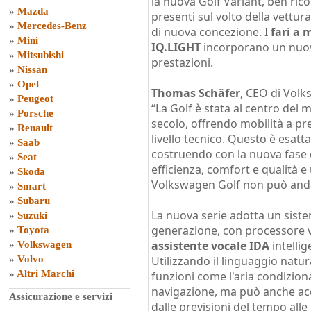
la nuova Golf Variant, ben rico
»
Mazda
presenti sul volto della vettura,
»
Mercedes-Benz
di nuova concezione. I
fari a 
»
Mini
IQ.LIGHT
incorporano un nuovo
»
Mitsubishi
prestazioni.
»
Nissan
»
Opel
Thomas Schäfer
, CEO di Volk
»
Peugeot
“La Golf è stata al centro de
»
Porsche
secolo, offrendo mobilità a prez
»
Renault
livello tecnico. Questo è esat
»
Saab
costruendo con la nuova fase 
»
Seat
efficienza, comfort e qualità 
»
Skoda
Volkswagen Golf non può andar
»
Smart
»
Subaru
La nuova serie adotta un sist
»
Suzuki
generazione, con processore v
»
Toyota
assistente vocale IDA
intelli
»
Volkswagen
»
Volvo
Utilizzando il linguaggio natura
»
Altri Marchi
funzioni come l'aria condizionat
navigazione, ma può anche acc
Assicurazione e servizi
dalle previsioni del tempo all