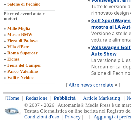
»
Volkswagen: arri
»
Salone di Pechino
Tutte le versioni
rinnovato design 
Fiere ed eventi auto e
motori
»
Golf SportWagen
mostra al LA Au
»
Mille Miglia
Versione a stelle e
»
Museo BMW
vettura è aliment
»
Fiera di Padova
»
Volkswagen Golf 
»
Villa d'Este
»
Roma Supercar
Auto Show
»
Eicma
La versione più e
»
Fiera del Camper
Nordamerica, dopo
»
Parco Valentino
Salone di Pechino
»
Valli e Nebbie
[
Altre news correlate
»
]
[
Home
|
Redazione
|
Pubblicità
|
Article Marketing
|
N
© 2007 - 20
26 Automania® Media Press è un marchio 
Testata Giornalistica on line iscritta nel Registro d
Condizioni d'uso
|
Privacy
| [
Aggiungi ai prefer