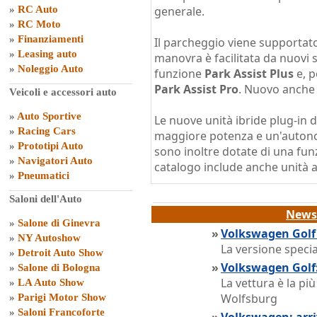
»
RC Auto
generale.
»
RC Moto
»
Finanziamenti
Il parcheggio viene supportato
»
Leasing auto
manovra è facilitata da nuovi 
»
Noleggio Auto
funzione
Park Assist Plus
e, p
Park Assist Pro
. Nuovo anche 
Veicoli e accessori auto
»
Auto Sportive
Le nuove unità ibride plug-in 
»
Racing Cars
maggiore potenza e un'autonom
»
Prototipi Auto
sono inoltre dotate di una funz
»
Navigatori Auto
catalogo include anche unità a
»
Pneumatici
Saloni dell'Auto
News 
»
Salone di Ginevra
»
Volkswagen Golf R
»
NY Autoshow
La versione speci
»
Detroit Auto Show
»
Volkswagen Golf:
»
Salone di Bologna
La vettura è la p
»
LA Auto Show
Wolfsburg
»
Parigi Motor Show
»
Saloni Francoforte