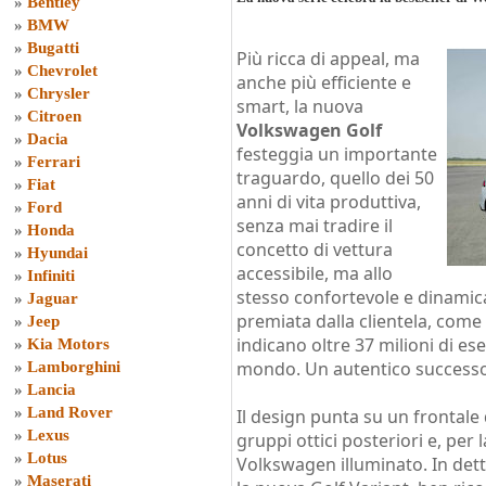
»
Bentley
»
BMW
»
Bugatti
Più ricca di appeal, ma
»
Chevrolet
anche più efficiente e
»
Chrysler
smart, la nuova
»
Citroen
Volkswagen Golf
»
Dacia
festeggia un importante
»
Ferrari
traguardo, quello dei 50
»
Fiat
anni di vita produttiva,
»
Ford
senza mai tradire il
»
Honda
concetto di vettura
»
Hyundai
accessibile, ma allo
»
Infiniti
stesso confortevole e dinamica
»
Jaguar
premiata dalla clientela, come 
»
Jeep
indicano oltre 37 milioni di es
»
Kia Motors
mondo. Un autentico successo
»
Lamborghini
»
Lancia
»
Land Rover
Il design punta su un frontale d
»
Lexus
gruppi ottici posteriori e, per
»
Lotus
Volkswagen illuminato. In det
»
Maserati