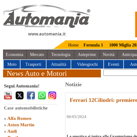
www.automania.it
Home
Formula 1
1000 Miglia 20
Economia
Mercato
Tecnologia
Anteprime
Novità
Anticipa
Moto
Trasporti
Attualità
Videogiochi
Eventi
Aut
News Auto e Motori
Notizie
Segui Automania!
Ferrari 12Cilindri: premie
Case automobilistiche
06/05/2024
»
Alfa Romeo
»
Aston Martin
»
Audi
La sportiva si ispira alle Granturismo de