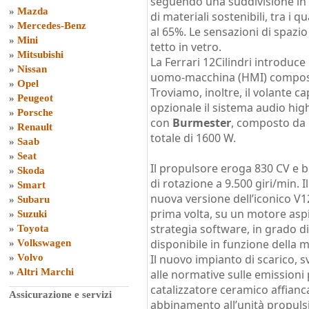
seguendo una suddivisione in tr
»
Mazda
di materiali sostenibili, tra i qu
»
Mercedes-Benz
al 65%. Le sensazioni di spazio
»
Mini
tetto in vetro.
»
Mitsubishi
La Ferrari 12Cilindri introduce
»
Nissan
uomo-macchina (HMI) composta
»
Opel
Troviamo, inoltre, il volante 
»
Peugeot
opzionale il sistema audio hig
»
Porsche
con
Burmester
, composto da 
»
Renault
totale di 1600 W.
»
Saab
»
Seat
Il propulsore eroga 830 CV e b
»
Skoda
di rotazione a 9.500 giri/min. I
»
Smart
nuova versione dell’iconico V1
»
Subaru
prima volta, su un motore aspi
»
Suzuki
strategia software, in grado d
»
Toyota
disponibile in funzione della m
»
Volkswagen
»
Volvo
Il nuovo impianto di scarico, 
»
Altri Marchi
alle normative sulle emissioni 
catalizzatore ceramico affiancat
Assicurazione e servizi
abbinamento all’unità propuls