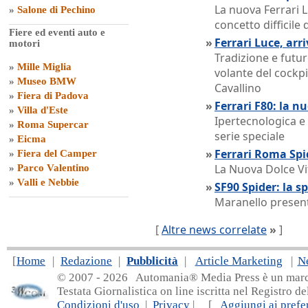
La nuova Ferrari L
»
Salone di Pechino
concetto difficile 
Fiere ed eventi auto e
»
Ferrari Luce, arri
motori
Tradizione e futur
»
Mille Miglia
volante del cockpi
»
Museo BMW
Cavallino
»
Fiera di Padova
»
Ferrari F80: la n
»
Villa d'Este
Ipertecnologica e 
»
Roma Supercar
serie speciale
»
Eicma
»
Ferrari Roma Spi
»
Fiera del Camper
La Nuova Dolce Vit
»
Parco Valentino
»
Valli e Nebbie
»
SF90 Spider: la s
Maranello presen
[
Altre news correlate
»
]
[
Home
|
Redazione
|
Pubblicità
|
Article Marketing
|
N
© 2007 - 20
26 Automania® Media Press è un marchio 
Testata Giornalistica on line iscritta nel Registro d
Condizioni d'uso
|
Privacy
| [
Aggiungi ai prefer