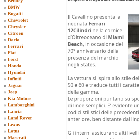
»
Bentley
»
BMW
»
Bugatti
Il Cavallino presenta la
»
Chevrolet
neonata
Ferrari
»
Chrysler
12Cilindri
nella cornice
»
Citroen
d’Oltreoceano di
Miami
»
Dacia
Beach
, in occasione del
»
Ferrari
70° anniversario della
»
Fiat
presenza del marchio
»
Ford
negli States.
»
Honda
»
Hyundai
La vettura si ispira allo stile de
»
Infiniti
50 e 60 e traduce tutti i caratt
»
Jaguar
della gamma.
»
Jeep
Le proporzioni puntano su spor
»
Kia Motors
di linee semplici. E’ evidente 
»
Lamborghini
»
Lancia
codici stilistici delle preceden
»
Land Rover
anteriore, ben distante dai lin
»
Lexus
»
Lotus
Gli interni assicurano alti livel
»
Maserati