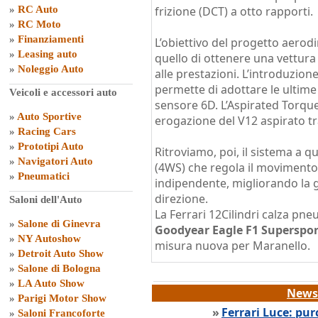
»
RC Auto
frizione (DCT) a otto rapporti.
»
RC Moto
»
Finanziamenti
L’obiettivo del progetto aerodi
»
Leasing auto
quello di ottenere una vettura
»
Noleggio Auto
alle prestazioni. L’introduzion
permette di adottare le ultime i
Veicoli e accessori auto
sensore 6D. L’Aspirated Torque 
»
Auto Sportive
erogazione del V12 aspirato tr
»
Racing Cars
»
Prototipi Auto
Ritroviamo, poi, il sistema a q
»
Navigatori Auto
(4WS) che regola il movimento
»
Pneumatici
indipendente, migliorando la g
direzione.
Saloni dell'Auto
La Ferrari 12Cilindri calza pn
»
Salone di Ginevra
Goodyear Eagle F1 Superspor
»
NY Autoshow
misura nuova per Maranello.
»
Detroit Auto Show
»
Salone di Bologna
»
LA Auto Show
News 
»
Parigi Motor Show
»
Ferrari Luce: pur
»
Saloni Francoforte