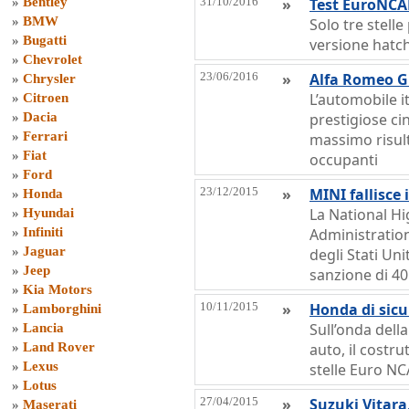
»
Bentley
31/10/2016
»
Test EuroNCAP
»
BMW
Solo tre stelle
»
Bugatti
versione hatc
»
Chevrolet
23/06/2016
»
Alfa Romeo Gi
»
Chrysler
L’automobile it
»
Citroen
»
Dacia
prestigiose ci
»
Ferrari
massimo risult
»
Fiat
occupanti
»
Ford
23/12/2015
»
MINI fallisce 
»
Honda
La National Hi
»
Hyundai
»
Infiniti
Administration
»
Jaguar
degli Stati Un
»
Jeep
sanzione di 40 
»
Kia Motors
10/11/2015
»
Honda di sicu
»
Lamborghini
Sull’onda dell
»
Lancia
»
Land Rover
auto, il costr
»
Lexus
stelle Euro NC
»
Lotus
27/04/2015
»
Suzuki Vitara
»
Maserati