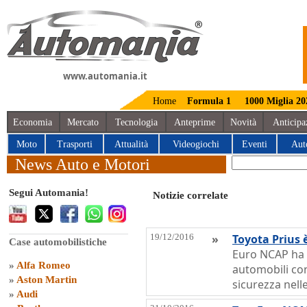
www.automania.it
Home
Formula 1
1000 Miglia 20
Economia
Mercato
Tecnologia
Anteprime
Novità
Anticipa
Moto
Trasporti
Attualità
Videogiochi
Eventi
Aut
News Auto e Motori
Segui Automania!
Notizie correlate
19/12/2016
»
Toyota Prius è
Case automobilistiche
Euro NCAP ha p
»
Alfa Romeo
automobili con
»
Aston Martin
sicurezza nell
»
Audi