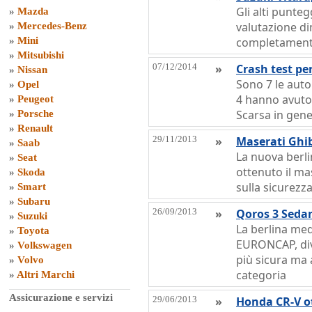
Gli alti punteg
»
Mazda
valutazione d
»
Mercedes-Benz
»
Mini
completamente
»
Mitsubishi
07/12/2014
»
Crash test pe
»
Nissan
Sono 7 le auto
»
Opel
4 hanno avuto 4
»
Peugeot
Scarsa in gene
»
Porsche
»
Renault
29/11/2013
»
Maserati Ghibl
»
Saab
La nuova berli
»
Seat
ottenuto il mas
»
Skoda
sulla sicurez
»
Smart
»
Subaru
26/09/2013
»
Qoros 3 Sedan 
»
Suzuki
La berlina med
»
Toyota
EURONCAP, div
»
Volkswagen
più sicura ma 
»
Volvo
categoria
»
Altri Marchi
Assicurazione e servizi
29/06/2013
»
Honda CR-V ot