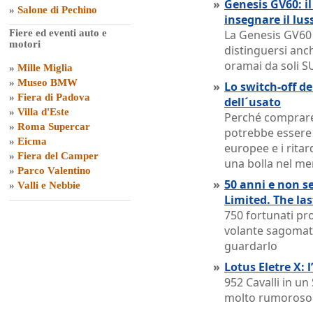
»
Genesis GV60: il
»
Salone di Pechino
insegnare il lus
Fiere ed eventi auto e
La Genesis GV60 
motori
distinguersi anc
oramai da soli S
»
Mille Miglia
»
Museo BMW
»
Lo switch-off de
»
Fiera di Padova
dell´usato
»
Villa d'Este
Perché comprare
»
Roma Supercar
potrebbe essere u
»
Eicma
europee e i ritar
»
Fiera del Camper
una bolla nel me
»
Parco Valentino
»
50 anni e non s
»
Valli e Nebbie
Limited. The la
750 fortunati pro
volante sagomat
guardarlo
»
Lotus Eletre X: 
952 Cavalli in u
molto rumoroso