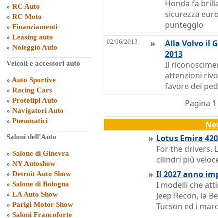
Honda fa brilla
»
RC Auto
sicurezza eur
»
RC Moto
punteggio
»
Finanziamenti
»
Leasing auto
02/06/2013
»
Alla Volvo il
»
Noleggio Auto
2013
Veicoli e accessori auto
Il riconoscime
attenzioni rivo
»
Auto Sportive
favore dei pe
»
Racing Cars
»
Prototipi Auto
Pagina 1
»
Navigatori Auto
»
Pneumatici
Ne
Saloni dell'Auto
»
Lotus Emira 420 
For the drivers. 
»
Salone di Ginevra
cilindri più velo
»
NY Autoshow
»
Il 2027 anno im
»
Detroit Auto Show
I modelli che att
»
Salone di Bologna
»
LA Auto Show
Jeep Recon, la B
»
Parigi Motor Show
Tucson ed i marc
»
Saloni Francoforte