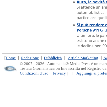
»
Auto, le novità 
Si attende un ann
automobilistica,
particolare quelli
»
Si può rendere e
Porsche 911 GT3
Ultim´ora: le pa
esistono anche n
le declina ben 90
[
Home
|
Redazione
|
Pubblicità
|
Article Marketing
|
N
© 2007 - 20
26 Automania® Media Press è un marchio 
Testata Giornalistica on line iscritta nel Registro d
Condizioni d'uso
|
Privacy
| [
Aggiungi ai prefer