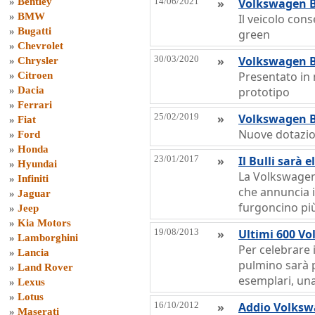
»
Bentley
14/06/2021
»
Volkswagen Bu
»
BMW
Il veicolo cons
»
Bugatti
green
»
Chevrolet
30/03/2020
»
Volkswagen Bul
»
Chrysler
Presentato in 
»
Citroen
»
Dacia
prototipo
»
Ferrari
25/02/2019
»
Volkswagen Bul
»
Fiat
Nuove dotazion
»
Ford
»
Honda
23/01/2017
»
Il Bulli sarà e
»
Hyundai
La Volkswagen 
»
Infiniti
che annuncia il
»
Jaguar
furgoncino pi
»
Jeep
»
Kia Motors
19/08/2013
»
Ultimi 600 Vo
»
Lamborghini
Per celebrare 
»
Lancia
pulmino sarà p
»
Land Rover
esemplari, una
»
Lexus
»
Lotus
16/10/2012
»
Addio Volksw
»
Maserati