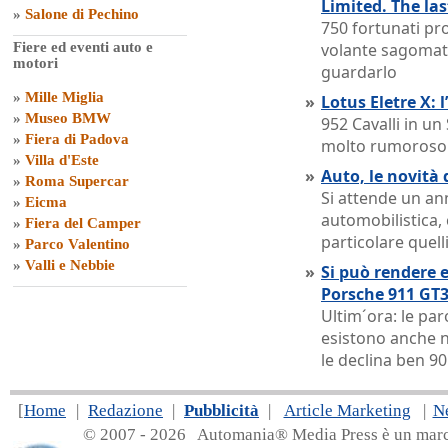
Limited. The la
»
Salone di Pechino
750 fortunati pro
Fiere ed eventi auto e
volante sagomat
motori
guardarlo
»
Mille Miglia
»
Lotus Eletre X: 
»
Museo BMW
952 Cavalli in u
»
Fiera di Padova
molto rumoroso
»
Villa d'Este
»
Auto, le novità 
»
Roma Supercar
Si attende un ann
»
Eicma
automobilistica,
»
Fiera del Camper
particolare quelli
»
Parco Valentino
»
Valli e Nebbie
»
Si può rendere e
Porsche 911 GT3
Ultim´ora: le pa
esistono anche n
le declina ben 90
[
Home
|
Redazione
|
Pubblicità
|
Article Marketing
|
N
© 2007 - 20
26 Automania® Media Press è un marchio 