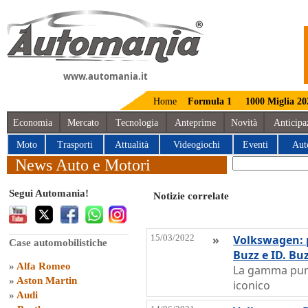
www.automania.it
Home
Formula 1
1000 Miglia 20
Economia
Mercato
Tecnologia
Anteprime
Novità
Anticipa
Moto
Trasporti
Attualità
Videogiochi
Eventi
Aut
News Auto e Motori
Segui Automania!
Notizie correlate
15/03/2022
»
Volkswagen: p
Case automobilistiche
Buzz e ID. Bu
»
Alfa Romeo
La gamma punt
»
Aston Martin
iconico
»
Audi