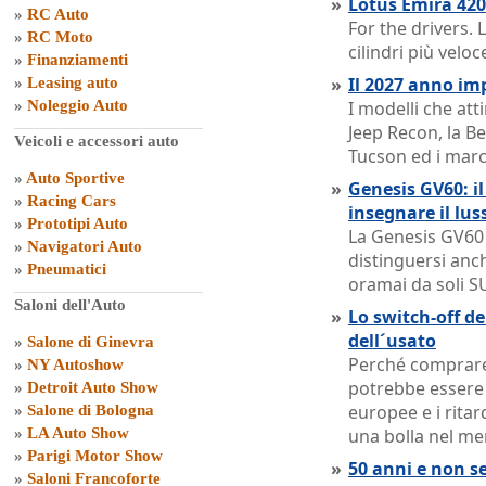
»
Lotus Emira 420 
»
RC Auto
For the drivers. 
»
RC Moto
cilindri più velo
»
Finanziamenti
»
Il 2027 anno im
»
Leasing auto
»
Noleggio Auto
I modelli che att
Jeep Recon, la B
Veicoli e accessori auto
Tucson ed i marc
»
Auto Sportive
»
Genesis GV60: il
»
Racing Cars
insegnare il lus
»
Prototipi Auto
La Genesis GV60 
»
Navigatori Auto
distinguersi anc
»
Pneumatici
oramai da soli S
Saloni dell'Auto
»
Lo switch-off de
dell´usato
»
Salone di Ginevra
Perché comprare
»
NY Autoshow
potrebbe essere u
»
Detroit Auto Show
europee e i ritar
»
Salone di Bologna
»
LA Auto Show
una bolla nel me
»
Parigi Motor Show
»
50 anni e non s
»
Saloni Francoforte