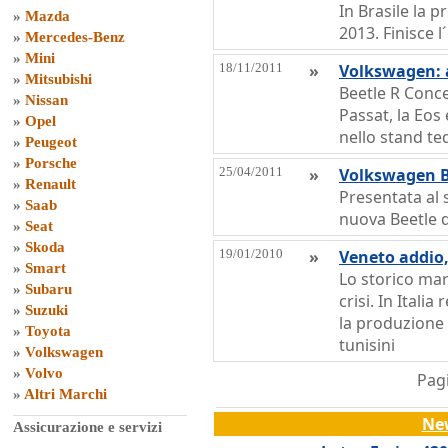
In Brasile la 
»
Mazda
2013. Finisce 
»
Mercedes-Benz
»
Mini
18/11/2011
»
Volkswagen: 
»
Mitsubishi
Beetle R Conce
»
Nissan
Passat, la Eos e
»
Opel
nello stand t
»
Peugeot
»
Porsche
25/04/2011
»
Volkswagen B
»
Renault
Presentata al 
»
Saab
nuova Beetle 
»
Seat
»
Skoda
19/01/2010
»
Veneto addio,
»
Smart
Lo storico mar
»
Subaru
crisi. In Italia
»
Suzuki
la produzione 
»
Toyota
tunisini
»
Volkswagen
»
Volvo
Pagi
»
Altri Marchi
Ne
Assicurazione e servizi