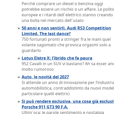
Perché comprare un diesel o benzina oggi
potrebbe essere un rischio o un affare. Le politi
europee e i ritardi dell´elettrico stanno creando
una bolla nel mercato dell´usato
»
50 anni e non sentirli. Audi RS3 Competition
Limited. The last dance?
750 fortunati pronti a stringer fra le mani quel
volante sagomato che provoca orgasmi solo a
guardarlo
»
Lotus Eletre X: l’ibrido che fa paura
952 Cavalli in un SUV vi bastano? Ah sa esser an
molto rumoroso
»
Auto, le novità del 2027
Si attende un anno di innovazione per l’industri
automobilistica, contraddistinto da nuovi modell
particolare quelli elettrici
»
Si può rendere esclusiva, una cosa già esclus
Porsche 911 GT3 90 F.A.
Ultim´ora: le parole sentimento e nostalgia