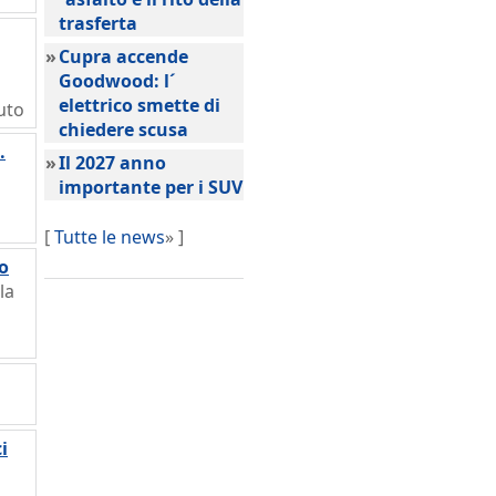
trasferta
»
Cupra accende
Goodwood: l´
elettrico smette di
uto
chiedere scusa
.
»
Il 2027 anno
importante per i SUV
[
Tutte le news
» ]
o
la
i