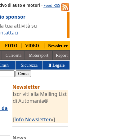
ivo di auto e motori
-
Feed RSS
io sponsor
 tua attività su
ntattaci
|
|
|
FOTO
VIDEO
Newsletter
Curiosità
Motorsport
Report
Crash
Sicurezza
Il Legale
Newsletter
Iscriviti alla Mailing List
di Automania®
o da
[
Info Newsletter
»]
News