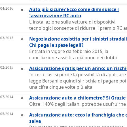
/04/2016
»
Auto più sicure? Ecco come diminuisce l
´assicurazione RC auto
L´installazione sulle vetture di dispositivi
tecnologici consente di ridurre il premio RC a
/03/2015
»
Negoziazione assistita per i sinistri stradali
Chi paga le spese legali?
Entrata in vigore da febbraio 2015, la
conciliazione assistita già pone dei dubbi
/02/2015
»
Assicurazione gratis per un anno: un rischi
In certi casi si perde la possibilità di applicare 
legge Bersani e quindi si rischia di pagare poi
una cifra cinque volte più alta
/07/2014
»
Assicurazione auto a chilometro? Si Grazie
Oltre il 40% degli italiani potrebbe usufruirne
/05/2014
»
Assicurazione auto: ecco la franchigia che c
salva