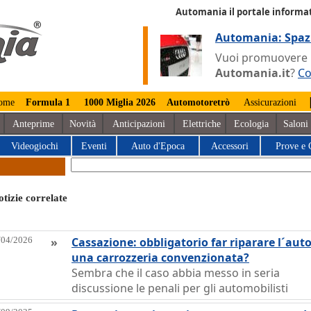
Automania il portale informat
Automania: Spaz
Vuoi promuovere la
Automania.it
?
Co
ome
Formula 1
1000 Miglia 2026
Automotoretrò
Assicurazioni
Anteprime
Novità
Anticipazioni
Elettriche
Ecologia
Saloni
Videogiochi
Eventi
Auto d'Epoca
Accessori
Prove e 
tizie correlate
/04/2026
»
Cassazione: obbligatorio far riparare l´aut
una carrozzeria convenzionata?
Sembra che il caso abbia messo in seria
discussione le penali per gli automobilisti