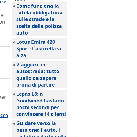
are
»
Come funziona la
tutela obbligatoria
 e
sulle strade e la
oni
scelta della polizza
auto
»
Lotus Emira 420
Sport: l´asticella si
alza
»
Viaggiare in
autostrada: tutto
quello da sapere
prima di partire
»
Lepas L8: a
per
Goodwood bastano
pochi secondi per
convincere 14 clienti
Ecco
»
Guidare verso la
passione: l´auto, l
´asfalto e il rito della