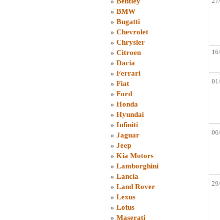
»
Bentley
27
»
BMW
»
Bugatti
»
Chevrolet
»
Chrysler
16
»
Citroen
»
Dacia
»
Ferrari
01
»
Fiat
»
Ford
»
Honda
»
Hyundai
»
Infiniti
06
»
Jaguar
»
Jeep
»
Kia Motors
»
Lamborghini
»
Lancia
29
»
Land Rover
»
Lexus
»
Lotus
»
Maserati