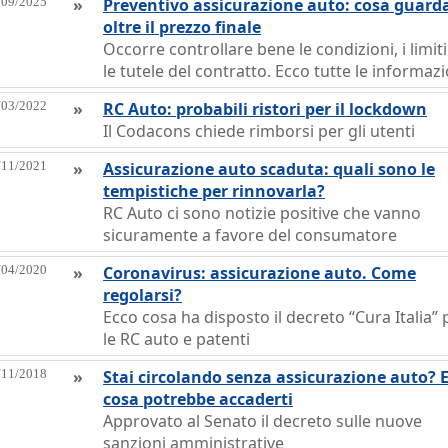
/09/2025
»
Preventivo assicurazione auto: cosa guard
oltre il prezzo finale
Occorre controllare bene le condizioni, i limiti
le tutele del contratto. Ecco tutte le informazi
/03/2022
»
RC Auto: probabili ristori per il lockdown
Il Codacons chiede rimborsi per gli utenti
/11/2021
»
Assicurazione auto scaduta: quali sono le
tempistiche per rinnovarla?
RC Auto ci sono notizie positive che vanno
sicuramente a favore del consumatore
/04/2020
»
Coronavirus: assicurazione auto. Come
regolarsi?
Ecco cosa ha disposto il decreto “Cura Italia” 
le RC auto e patenti
/11/2018
»
Stai circolando senza assicurazione auto? 
cosa potrebbe accaderti
Approvato al Senato il decreto sulle nuove
sanzioni amministrative