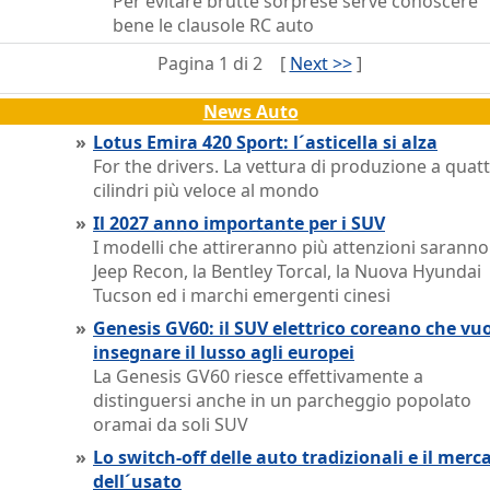
Per evitare brutte sorprese serve conoscere
bene le clausole RC auto
Pagina 1 di 2
[
Next >>
]
News Auto
»
Lotus Emira 420 Sport: l´asticella si alza
For the drivers. La vettura di produzione a quat
cilindri più veloce al mondo
»
Il 2027 anno importante per i SUV
I modelli che attireranno più attenzioni saranno
Jeep Recon, la Bentley Torcal, la Nuova Hyundai
Tucson ed i marchi emergenti cinesi
»
Genesis GV60: il SUV elettrico coreano che vu
insegnare il lusso agli europei
La Genesis GV60 riesce effettivamente a
distinguersi anche in un parcheggio popolato
oramai da soli SUV
»
Lo switch-off delle auto tradizionali e il merc
dell´usato