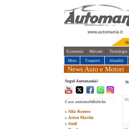
www.automania.it
H
Economia
Mercato
Tecnologia
Moto
Trasporti
Attualità
News Auto e Motori
Segui Automania!
No
30
Case automobilistiche
»
Alfa Romeo
»
Aston Martin
»
Audi