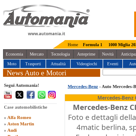
www.automania.it
Home
Formula 1
1000 Miglia 20
Economia
Mercato
Tecnologia
Anteprime
Novità
Anticipa
Moto
Trasporti
Attualità
Videogiochi
Eventi
Aut
News Auto e Motori
Segui Automania!
Mercedes-Benz
- Auto Mercedes-
Mercedes-Benz C
Mercedes-Benz CL
Case automobilistiche
Foto e dettagli del
»
Alfa Romeo
»
Aston Martin
4matic berlina, s
»
Audi