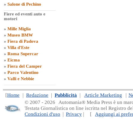
»
Salone di Pechino
Fiere ed eventi auto e
motori
»
Mille Miglia
»
Museo BMW
»
Fiera di Padova
»
Villa d'Este
»
Roma Supercar
»
Eicma
»
Fiera del Camper
»
Parco Valentino
»
Valli e Nebbie
[
Home
|
Redazione
|
Pubblicità
|
Article Marketing
|
N
© 2007 - 20
26 Automania® Media Press è un marchio 
Testata Giornalistica on line iscritta nel Registro d
Condizioni d'uso
|
Privacy
| [
Aggiungi ai prefer