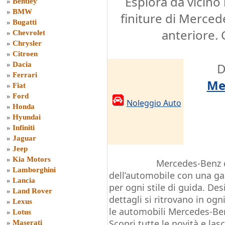
Esplora da vicino 
»
Bentley
»
BMW
finiture di Merced
»
Bugatti
anteriore. 
»
Chevrolet
»
Chrysler
»
Citroen
»
Dacia
D
»
Ferrari
Me
»
Fiat
»
Ford
Noleggio Auto
»
Honda
»
Hyundai
»
Infiniti
»
Jaguar
»
Jeep
»
Kia Motors
Mercedes-Benz c
»
Lamborghini
dell’automobile con una 
»
Lancia
per ogni stile di guida. De
»
Land Rover
dettagli si ritrovano in og
»
Lexus
le automobili Mercedes-Ben
»
Lotus
Scopri tutte le novità e las
»
Maserati