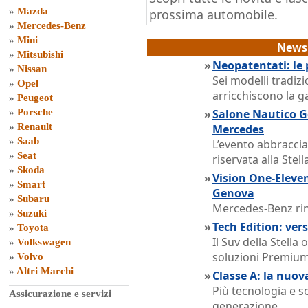
»
Mazda
prossima automobile.
»
Mercedes-Benz
»
Mini
News 
»
Mitsubishi
»
Neopatentati: le
»
Nissan
Sei modelli tradizio
»
Opel
arricchiscono la
»
Peugeot
»
Porsche
»
Salone Nautico G
»
Renault
Mercedes
»
Saab
L’evento abbracci
»
Seat
riservata alla Stell
»
Skoda
»
Vision One-Eleven
»
Smart
Genova
»
Subaru
Mercedes-Benz rin
»
Suzuki
»
Tech Edition: ver
»
Toyota
Il Suv della Stella
»
Volkswagen
soluzioni Premiu
»
Volvo
»
Altri Marchi
»
Classe A: la nuov
Più tecnologia e s
Assicurazione e servizi
generazione