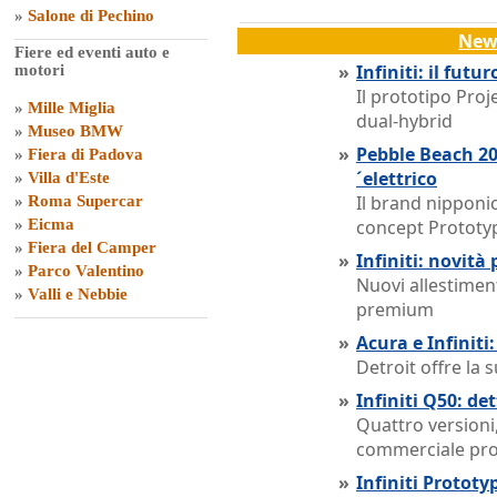
»
Salone di Pechino
News
Fiere ed eventi auto e
»
Infiniti: il futu
motori
Il prototipo Proj
»
Mille Miglia
dual-hybrid
»
Museo BMW
»
Pebble Beach 201
»
Fiera di Padova
´elettrico
»
Villa d'Este
Il brand nipponi
»
Roma Supercar
»
Eicma
concept Prototy
»
Fiera del Camper
»
Infiniti: novità
»
Parco Valentino
Nuovi allestiment
»
Valli e Nebbie
premium
»
Acura e Infiniti
Detroit offre la 
»
Infiniti Q50: det
Quattro versioni,
commerciale pr
»
Infiniti Prototy