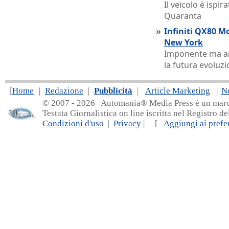
Il veicolo è ispi
Quaranta
»
Infiniti QX80 M
New York
Imponente ma an
la futura evoluz
[
Home
|
Redazione
|
Pubblicità
|
Article Marketing
|
N
© 2007 - 20
26 Automania® Media Press è un marchio 
Testata Giornalistica on line iscritta nel Registro d
Condizioni d'uso
|
Privacy
| [
Aggiungi ai prefer