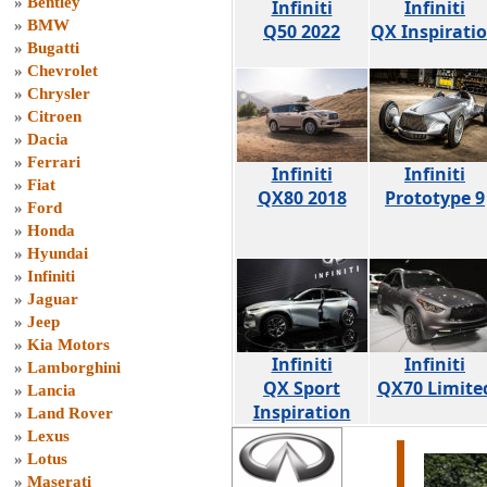
»
Bentley
Infiniti
Infiniti
»
BMW
Q50 2022
QX Inspirati
»
Bugatti
»
Chevrolet
»
Chrysler
»
Citroen
»
Dacia
»
Ferrari
Infiniti
Infiniti
»
Fiat
QX80 2018
Prototype 9
»
Ford
»
Honda
»
Hyundai
»
Infiniti
»
Jaguar
»
Jeep
»
Kia Motors
Infiniti
Infiniti
»
Lamborghini
QX Sport
QX70 Limite
»
Lancia
Inspiration
»
Land Rover
»
Lexus
»
Lotus
»
Maserati