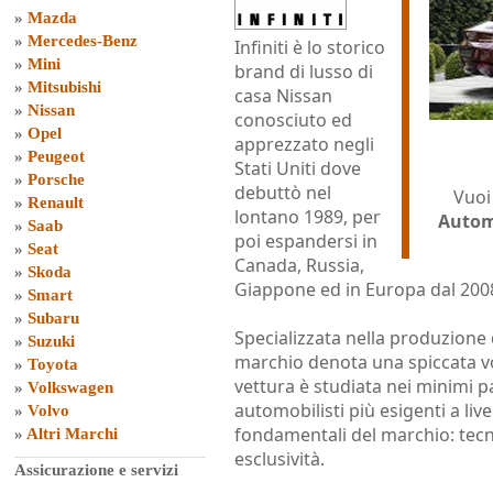
»
Mazda
»
Mercedes-Benz
Infiniti è lo storico
»
Mini
brand di lusso di
»
Mitsubishi
casa Nissan
»
Nissan
conosciuto ed
»
Opel
apprezzato negli
»
Peugeot
Stati Uniti dove
»
Porsche
debuttò nel
Vuoi
»
Renault
lontano 1989, per
Autom
»
Saab
poi espandersi in
»
Seat
Canada, Russia,
»
Skoda
Giappone ed in Europa dal 2008
»
Smart
»
Subaru
Specializzata nella produzione d
»
Suzuki
marchio denota una spiccata vog
»
Toyota
vettura è studiata nei minimi p
»
Volkswagen
automobilisti più esigenti a live
»
Volvo
fondamentali del marchio: tecn
»
Altri Marchi
esclusività.
Assicurazione e servizi