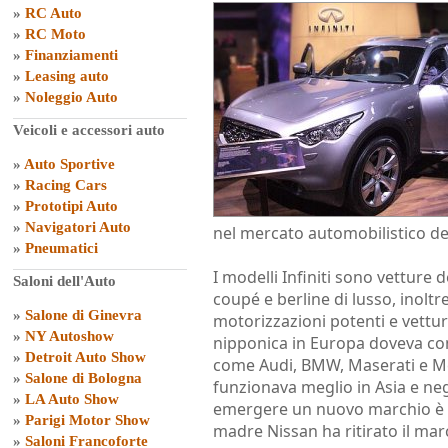
»
RC Auto
»
RC Moto
»
Finanziamenti
»
Leasing auto
»
Noleggio Auto
Veicoli e accessori auto
»
Auto Sportive
»
Racing Cars
»
Prototipi Auto
»
Navigatori Auto
nel mercato automobilistico del
»
Pneumatici
I modelli Infiniti sono vetture 
Saloni dell'Auto
coupé e berline di lusso, inolt
»
Salone di Ginevra
motorizzazioni potenti e vettur
»
NY Autoshow
nipponica in Europa doveva co
»
Detroit Auto Show
come Audi, BMW, Maserati e Merc
»
Salone di Bologna
funzionava meglio in Asia e ne
»
LA Auto Show
emergere un nuovo marchio è risu
»
Parigi Motor Show
madre Nissan ha ritirato il marc
»
Saloni Francoforte