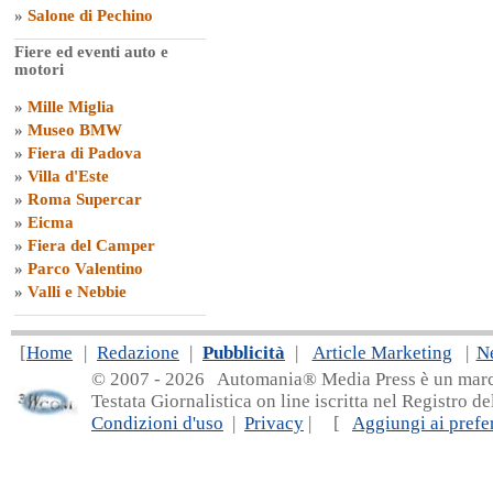
»
Salone di Pechino
Fiere ed eventi auto e
motori
»
Mille Miglia
»
Museo BMW
»
Fiera di Padova
»
Villa d'Este
»
Roma Supercar
»
Eicma
»
Fiera del Camper
»
Parco Valentino
»
Valli e Nebbie
[
Home
|
Redazione
|
Pubblicità
|
Article Marketing
|
N
© 2007 - 20
26 Automania® Media Press è un marchio 
Testata Giornalistica on line iscritta nel Registro d
Condizioni d'uso
|
Privacy
| [
Aggiungi ai prefer