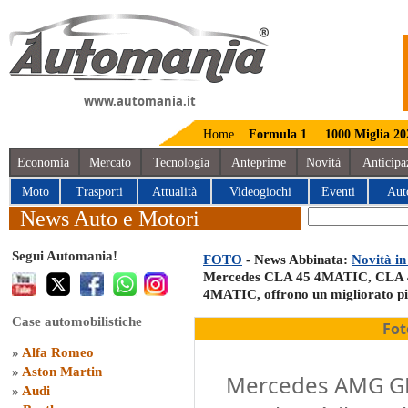
www.automania.it
Home
Formula 1
1000 Miglia 20
Economia
Mercato
Tecnologia
Anteprime
Novità
Anticipa
Moto
Trasporti
Attualità
Videogiochi
Eventi
Aut
News Auto e Motori
Segui Automania!
FOTO
- News Abbinata:
Novità i
Mercedes CLA 45 4MATIC, CLA 
4MATIC, offrono un migliorato pi
Case automobilistiche
Fot
»
Alfa Romeo
»
Aston Martin
Mercedes AMG GLA
»
Audi