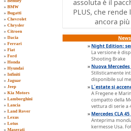
assoluta è il pa
»
Bentley
»
BMW
PLUS, che rende l
»
Bugatti
»
Chevrolet
ancora più
»
Chrysler
»
Citroen
News 
»
Dacia
»
Ferrari
»
Night Edition: ser
»
Fiat
La versione è disp
»
Ford
Shooting Brake
»
Honda
»
Nuova Mercedes 
»
Hyundai
Stilisticamente in
»
Infiniti
disponibile sul m
»
Jaguar
»
L´estate si acce
»
Jeep
A Fregene e Marin
»
Kia Motors
»
Lamborghini
compatto della Me
»
Lancia
vettura di serie a
»
Land Rover
»
Mercedes CLA 45 
»
Lexus
Anteprima mondial
»
Lotus
kermesse Usa. Foto
»
Maserati