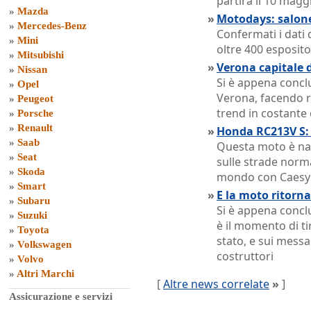
partirà il 10 magg
»
Mazda
»
Motodays: salone
»
Mercedes-Benz
Confermati i dati 
»
Mini
oltre 400 esposit
»
Mitsubishi
»
Verona capitale 
»
Nissan
Si è appena concl
»
Opel
Verona, facendo r
»
Peugeot
trend in costante 
»
Porsche
»
Renault
»
Honda RC213V S:
»
Saab
Questa moto è nat
»
Seat
sulle strade nor
»
Skoda
mondo con Caesy
»
Smart
»
E la moto ritorna
»
Subaru
Si è appena concl
»
Suzuki
è il momento di t
»
Toyota
stato, e sui messa
»
Volkswagen
costruttori
»
Volvo
»
Altri Marchi
[
Altre news correlate
»
]
Assicurazione e servizi