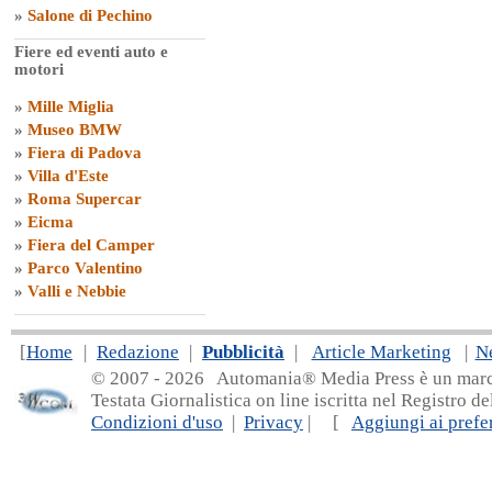
»
Salone di Pechino
Fiere ed eventi auto e
motori
»
Mille Miglia
»
Museo BMW
»
Fiera di Padova
»
Villa d'Este
»
Roma Supercar
»
Eicma
»
Fiera del Camper
»
Parco Valentino
»
Valli e Nebbie
[
Home
|
Redazione
|
Pubblicità
|
Article Marketing
|
N
© 2007 - 20
26 Automania® Media Press è un marchio 
Testata Giornalistica on line iscritta nel Registro d
Condizioni d'uso
|
Privacy
| [
Aggiungi ai prefer