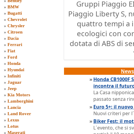
»
Bentley
Gruppi Piaggio E
»
BMW
Piaggio Liberty S,
»
Bugatti
»
Chevrolet
quattro tempi a i
»
Chrysler
ecologici con co
»
Citroen
»
Dacia
dotata di ABS di ser
»
Ferrari
»
Fiat
»
Ford
»
Honda
»
Hyundai
News 
»
Infiniti
»
Honda CB1000F S
»
Jaguar
incontra il futur
»
Jeep
La Casa nipponica
»
Kia Motors
passato senza rin
»
Lamborghini
»
Euro 5+: il nuovo
»
Lancia
Nuovi criteri per 
»
Land Rover
»
Lexus
»
Biker Fest: il mo
»
Lotus
L´evento, che si 
»
Maserati