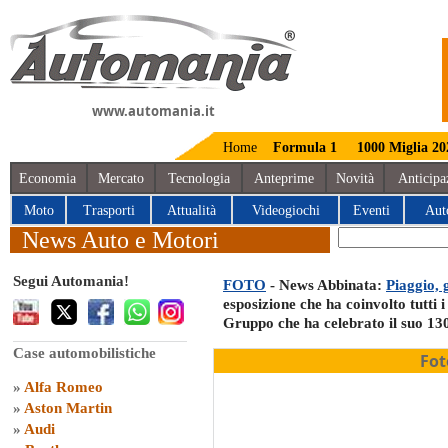
www.automania.it
Home
Formula 1
1000 Miglia 20
Economia
Mercato
Tecnologia
Anteprime
Novità
Anticipa
Moto
Trasporti
Attualità
Videogiochi
Eventi
Aut
News Auto e Motori
Segui Automania!
FOTO
- News Abbinata:
Piaggio,
esposizione che ha coinvolto tutti 
Gruppo che ha celebrato il suo 13
Case automobilistiche
Fot
»
Alfa Romeo
»
Aston Martin
»
Audi