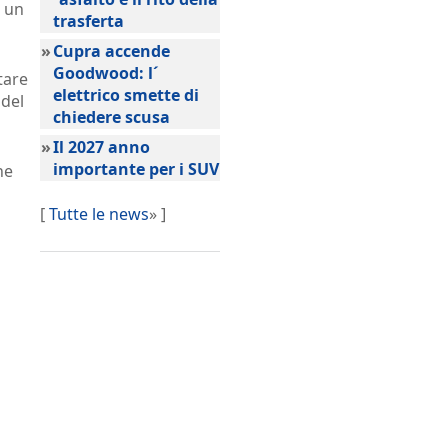
d un
trasferta
»
Cupra accende
Goodwood: l´
tare
elettrico smette di
del
chiedere scusa
»
Il 2027 anno
importante per i SUV
he
[
Tutte le news
» ]