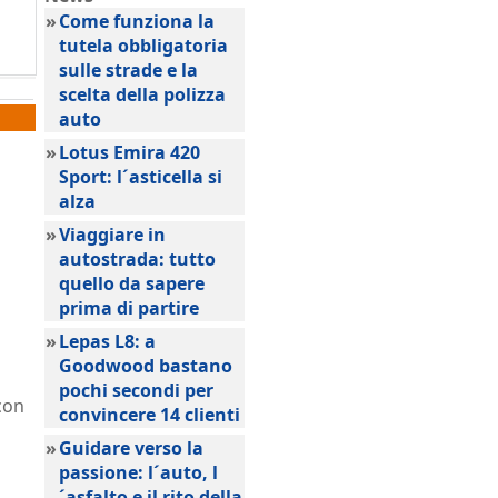
»
Come funziona la
tutela obbligatoria
sulle strade e la
scelta della polizza
auto
»
Lotus Emira 420
Sport: l´asticella si
alza
»
Viaggiare in
autostrada: tutto
quello da sapere
prima di partire
»
Lepas L8: a
Goodwood bastano
pochi secondi per
con
convincere 14 clienti
»
Guidare verso la
passione: l´auto, l
´asfalto e il rito della