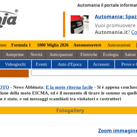
Automania il portale informat
Automania: Spaz
Vuoi promuovere la
Automania.it
?
Co
ome
Formula 1
1000 Miglia 2026
Automotoretrò
Assicurazioni
Anteprime
Novità
Anticipazioni
Elettriche
Ecologia
Saloni
Videogiochi
Eventi
Auto d'Epoca
Accessori
Prove e 
OTO
- News Abbinata:
E la moto ritorna facile
- Si è appena concluso
alone della moto EICMA, ed è il momento di tirare le somme su quell
e è stato, e sui messaggi scambiati tra visitatori e costruttori
Fotogallery
Zoom immagin