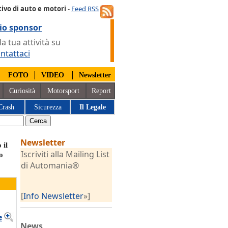
ivo di auto e motori
-
Feed RSS
io sponsor
 tua attività su
ntattaci
|
|
|
FOTO
VIDEO
Newsletter
Curiosità
Motorsport
Report
Crash
Sicurezza
Il Legale
Newsletter
 il
Iscriviti alla Mailing List
o
di Automania®
[
Info Newsletter
»]
e
News