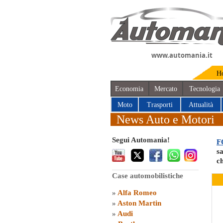
www.automania.it
H
Economia
Mercato
Tecnologia
Moto
Trasporti
Attualità
News Auto e Motori
Segui Automania!
F
s
ch
Case automobilistiche
»
Alfa Romeo
»
Aston Martin
»
Audi