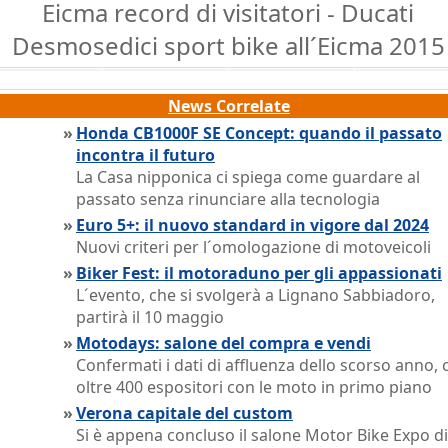
Eicma record di visitatori - Ducati
Desmosedici sport bike all´Eicma 2015
News Correlate
»
Honda CB1000F SE Concept: quando il passato
incontra il futuro
La Casa nipponica ci spiega come guardare al
passato senza rinunciare alla tecnologia
»
Euro 5+: il nuovo standard in vigore dal 2024
Nuovi criteri per l´omologazione di motoveicoli
»
Biker Fest: il motoraduno per gli appassionati
L´evento, che si svolgerà a Lignano Sabbiadoro,
partirà il 10 maggio
»
Motodays: salone del compra e vendi
Confermati i dati di affluenza dello scorso anno, 
oltre 400 espositori con le moto in primo piano
»
Verona capitale del custom
Si è appena concluso il salone Motor Bike Expo di