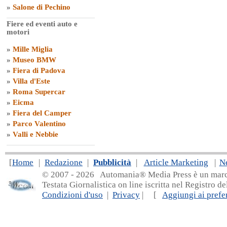
»
Salone di Pechino
Fiere ed eventi auto e
motori
»
Mille Miglia
»
Museo BMW
»
Fiera di Padova
»
Villa d'Este
»
Roma Supercar
»
Eicma
»
Fiera del Camper
»
Parco Valentino
»
Valli e Nebbie
[
Home
|
Redazione
|
Pubblicità
|
Article Marketing
|
N
© 2007 - 20
26 Automania® Media Press è un marchio 
Testata Giornalistica on line iscritta nel Registro d
Condizioni d'uso
|
Privacy
| [
Aggiungi ai prefer