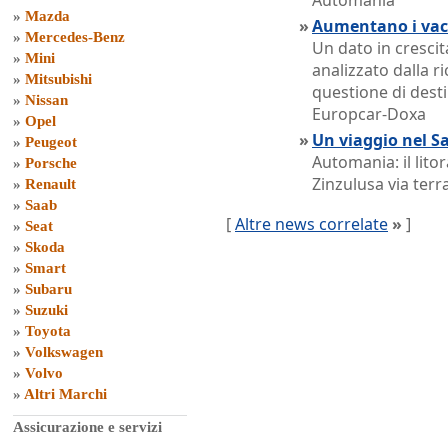
Automania
»
Mazda
»
Aumentano i vaca
»
Mercedes-Benz
Un dato in crescita
»
Mini
analizzato dalla r
»
Mitsubishi
questione di desti
»
Nissan
Europcar-Doxa
»
Opel
»
Un viaggio nel S
»
Peugeot
Automania: il lito
»
Porsche
Zinzulusa via terr
»
Renault
»
Saab
[
Altre news correlate
»
]
»
Seat
»
Skoda
»
Smart
»
Subaru
»
Suzuki
»
Toyota
»
Volkswagen
»
Volvo
»
Altri Marchi
Assicurazione e servizi