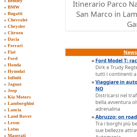
»
Bentley
Itinerario Parco N
»
BMW
San Marco in Lami
»
Bugatti
»
Chevrolet
Ga
»
Chrysler
»
Citroen
»
Dacia
»
Ferrari
News 
»
Fiat
»
Ford
»
Ford Model T: ra
»
Honda
Dirk e Trudy Regt
»
Hyundai
tutti i continenti
»
Infiniti
»
Viaggiare in auto
»
Jaguar
NO
»
Jeep
Districarsi nel tr
»
Kia Motors
bella avventura ol
»
Lamborghini
adrenalina
»
Lancia
»
Abruzzo: on road 
»
Land Rover
»
Lexus
Tra i borghi più be
»
Lotus
sue bellezze attra
»
Maserati