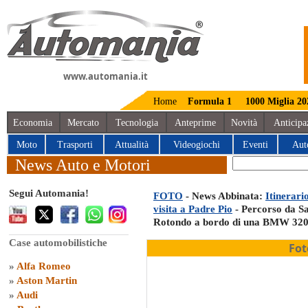
www.automania.it
Home
Formula 1
1000 Miglia 20
Economia
Mercato
Tecnologia
Anteprime
Novità
Anticipa
Moto
Trasporti
Attualità
Videogiochi
Eventi
Aut
News Auto e Motori
Segui Automania!
FOTO
- News Abbinata:
Itinerari
visita a Padre Pio
- Percorso da S
Rotondo a bordo di una BMW 320
Case automobilistiche
Fot
»
Alfa Romeo
»
Aston Martin
»
Audi