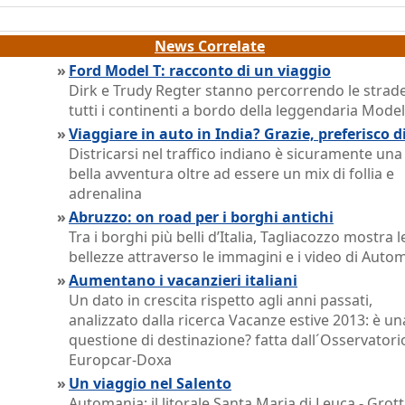
News Correlate
»
Ford Model T: racconto di un viaggio
Dirk e Trudy Regter stanno percorrendo le strade
tutti i continenti a bordo della leggendaria Model
»
Viaggiare in auto in India? Grazie, preferisco 
Districarsi nel traffico indiano è sicuramente una
bella avventura oltre ad essere un mix di follia e
adrenalina
»
Abruzzo: on road per i borghi antichi
Tra i borghi più belli d’Italia, Tagliacozzo mostra l
bellezze attraverso le immagini e i video di Auto
»
Aumentano i vacanzieri italiani
Un dato in crescita rispetto agli anni passati,
analizzato dalla ricerca Vacanze estive 2013: è un
questione di destinazione? fatta dall´Osservatori
Europcar-Doxa
»
Un viaggio nel Salento
Automania: il litorale Santa Maria di Leuca - Grott