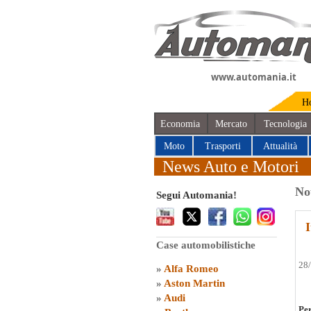
www.automania.it
H
Economia
Mercato
Tecnologia
Moto
Trasporti
Attualità
News Auto e Motori
No
Segui Automania!
I
Case automobilistiche
28
»
Alfa Romeo
»
Aston Martin
»
Audi
Pe