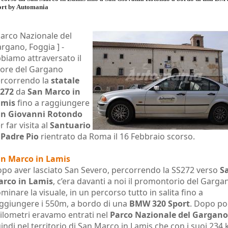
ort by Automania
Parco Nazionale del
rgano, Foggia ] -
biamo attraversato il
ore del Gargano
rcorrendo la
statale
272
da
San Marco in
amis
fino a raggiungere
n Giovanni Rotondo
r far visita al
Santuario
 Padre Pio
rientrato da Roma il 16 Febbraio scorso.
n Marco in Lamis
po aver lasciato San Severo, percorrendo la SS272 verso
S
rco in Lamis
, c’era davanti a noi il promontorio del Garga
minare la visuale, in un percorso tutto in salita fino a
ggiungere i 550m, a bordo di una
BMW 320 Sport
. Dopo po
ilometri eravamo entrati nel
Parco Nazionale del Gargano
indi nel territorio di San Marco in Lamis che con i suoi 234