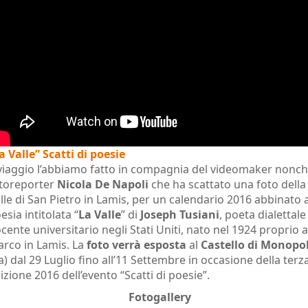
a Valle” Scatti di poesie
 viaggio l’abbiamo fatto in compagnia del videomaker nonc
toreporter
Nicola De Napoli
che ha scattato una foto della
lle di San Pietro in Lamis, per un calendario 2016 abbinato a
esia intitolata “
La Valle
” di
Joseph Tusiani
, poeta dialettale
cente universitario negli Stati Uniti, nato nel 1924 proprio 
rco in Lamis. La
foto verrà esposta
al
Castello di Monopol
a) dal 29 Luglio fino all’11 Settembre in occasione della terz
izione 2016 dell’evento “Scatti di poesie”.
Fotogallery