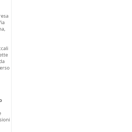
resa
Via
na,
cali
ette
 da
verso
o
e
sioni
o