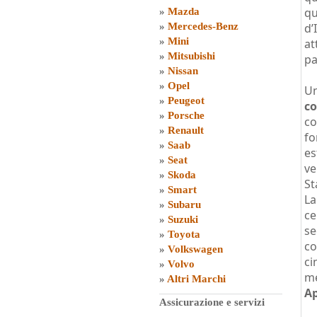
qu
»
Mazda
»
Mercedes-Benz
d’
»
Mini
at
»
Mitsubishi
pa
»
Nissan
»
Opel
Un
»
Peugeot
co
»
Porsche
co
»
Renault
fo
»
Saab
es
»
Seat
ve
»
Skoda
St
»
Smart
La
»
Subaru
ce
»
Suzuki
se
»
Toyota
co
»
Volkswagen
ci
»
Volvo
me
»
Altri Marchi
Ap
Assicurazione e servizi