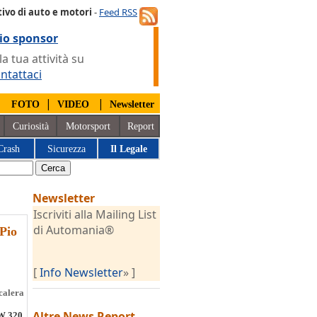
ivo di auto e motori
-
Feed RSS
io sponsor
 tua attività su
ntattaci
|
|
|
FOTO
VIDEO
Newsletter
Curiosità
Motorsport
Report
Crash
Sicurezza
Il Legale
Newsletter
Iscriviti alla Mailing List
di Automania®
 Pio
[
Info Newsletter
» ]
calera
Altre News
Report
MW 320