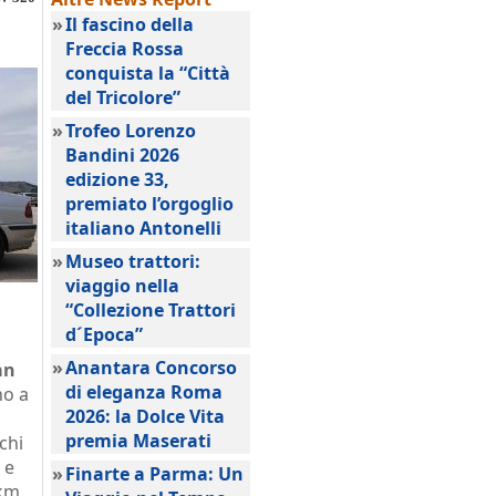
»
Il fascino della
Freccia Rossa
conquista la “Città
del Tricolore”
»
Trofeo Lorenzo
Bandini 2026
edizione 33,
premiato l’orgoglio
italiano Antonelli
»
Museo trattori:
viaggio nella
“Collezione Trattori
d´Epoca”
»
Anantara Concorso
an
di eleganza Roma
no a
2026: la Dolce Vita
premia Maserati
chi
e
»
Finarte a Parma: Un
 km