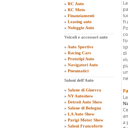
La
»
RC Auto
pa
»
RC Moto
lu
»
Finanziamenti
fr
»
Leasing auto
Po
»
Noleggio Auto
co
Veicoli e accessori auto
fo
sp
»
Auto Sportive
di
»
Racing Cars
vi
»
Prototipi Auto
»
Navigatori Auto
pi
»
Pneumatici
un
ne
Saloni dell'Auto
»
Salone di Ginevra
Pa
»
NY Autoshow
La
»
Detroit Auto Show
Na
»
Salone di Bologna
Ce
»
LA Auto Show
an
»
Parigi Motor Show
a 
»
Saloni Francoforte