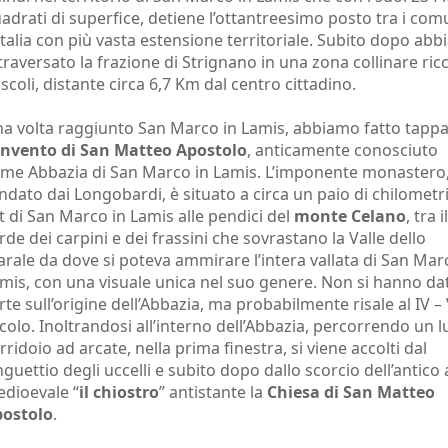
adrati di superfice, detiene l’ottantreesimo posto tra i com
Italia con più vasta estensione territoriale. Subito dopo ab
traversato la frazione di Strignano in una zona collinare ricc
scoli, distante circa 6,7 Km dal centro cittadino.
a volta raggiunto San Marco in Lamis, abbiamo fatto tappa
nvento di San Matteo Apostolo
, anticamente conosciuto
me Abbazia di San Marco in Lamis. L’imponente monastero
ndato dai Longobardi, è situato a circa un paio di chilometr
t di San Marco in Lamis alle pendici del
monte Celano
, tra il
rde dei carpini e dei frassini che sovrastano la Valle dello
arale da dove si poteva ammirare l’intera vallata di San Mar
mis, con una visuale unica nel suo genere. Non si hanno da
rte sull’origine dell’Abbazia, ma probabilmente risale al IV –
colo. Inoltrandosi all’interno dell’Abbazia, percorrendo un 
rridoio ad arcate, nella prima finestra, si viene accolti dal
nguettio degli uccelli e subito dopo dallo scorcio dell’antico 
dioevale “
il chiostro
” antistante la
Chiesa di San Matteo
ostolo
.