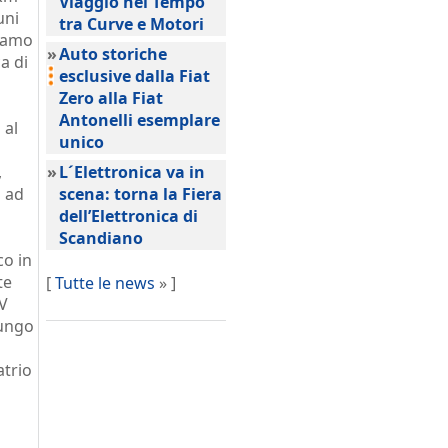
Viaggio nel Tempo
uni
tra Curve e Motori
biamo
»
Auto storiche
a di
esclusive dalla Fiat
Zero alla Fiat
Antonelli esemplare
 al
unico
,
»
L´Elettronica va in
i ad
scena: torna la Fiera
dell’Elettronica di
Scandiano
co in
te
[
Tutte le news
» ]
 V
lungo
atrio