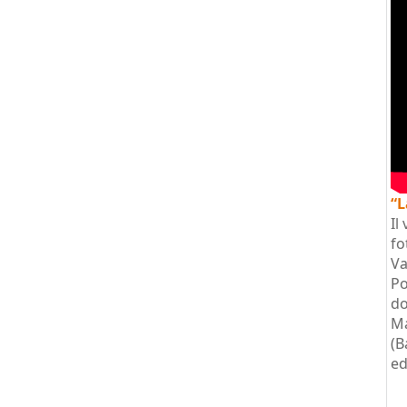
“L
Il
fo
Va
Po
do
Ma
(B
ed