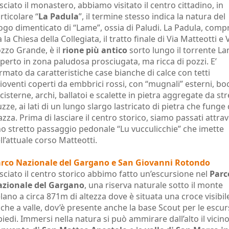
sciato il monastero, abbiamo visitato il centro cittadino, in
rticolare “
La Padula
”, il termine stesso indica la natura del
ogo dimenticato di “Lame”, ossia di Paludi. La Padula, comp
a la Chiesa della Collegiata, il tratto finale di Via Matteotti e 
zzo Grande, è il
rione più antico
sorto lungo il torrente La
perto in zona paludosa prosciugata, ma ricca di pozzi. E’
rmato da caratteristiche case bianche di calce con tetti
ioventi coperti da embbrici rossi, con “mugnali” esterni, boc
 cisterne, archi, ballatoi e scalette in pietra aggregate da str
uzze, ai lati di un lungo slargo lastricato di pietra che funge
azza. Prima di lasciare il centro storico, siamo passati attra
o stretto passaggio pedonale “Lu vucculicchie” che imette
ll’attuale corso Matteotti.
rco Nazionale del Gargano e San Giovanni Rotondo
sciato il centro storico abbimo fatto un’escursione nel
Parc
zionale del Gargano
, una riserva naturale sotto il monte
lano a circa 871m di altezza dove è situata una croce visibil
che a valle, dov’è presente anche la base Scout per le escur
piedi. Immersi nella natura si può ammirare dall’alto il vicin