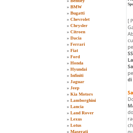
»
Bentley
Sp
»
BMW
»
Bugatti
»
Chevrolet
[ 
»
Chrysler
Ga
»
Citroen
Ab
»
Dacia
cu
»
Ferrari
pe
»
Fiat
SS
»
Ford
L
»
Honda
Sa
»
Hyundai
pe
»
Infiniti
di
»
Jaguar
»
Jeep
Sa
»
Kia Motors
Do
»
Lamborghini
Ma
»
Lancia
do
»
Land Rover
ra
»
Lexus
ch
»
Lotus
qu
»
Maserati