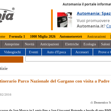
Automania il portale informat
Automania: Spaz
Vuoi promuovere la
Automania.it
?
Co
ome
Formula 1
1000 Miglia 2026
Automotoretrò
Assicurazioni
Anteprime
Novità
Anticipazioni
Elettriche
Ecologia
Saloni
Videogiochi
Eventi
Auto d'Epoca
Accessori
Prove e 
tizie
tinerario Parco Nazionale del Gargano con visita a Padre
/02/2016
di
Domenico S
rcorso da San Marco in Lamis fino a San Giovanni Rotondo a bordo di una B