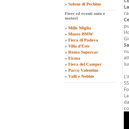
Co
»
Salone di Pechino
L
ra
Fiere ed eventi auto e
motori
C
pu
»
Mille Miglia
Ho
»
Museo BMW
Gi
»
Fiera di Padova
Sa
»
Villa d'Este
n
»
Roma Supercar
at
»
Eicma
lu
»
Fiera del Camper
»
Parco Valentino
L'
»
Valli e Nebbie
SS
Fo
La
da
co