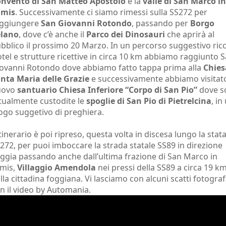
nvento di San Matteo Apostolo
e la
valle di San Marco in
amis
. Successivamente ci siamo rimessi sulla SS272 per
ggiungere
San Giovanni Rotondo
, passando per
Borgo
elano
, dove c’è anche il
Parco dei Dinosauri
che aprirà al
bblico il prossimo 20 Marzo. In un percorso suggestivo ricc
tel e strutture ricettive in circa 10 km abbiamo raggiunto 
ovanni Rotondo dove abbiamo fatto tappa prima alla
Chies
nta Maria delle Grazie
e successivamente abbiamo visitato
uovo
santuario Chiesa Inferiore “Corpo di San Pio”
dove s
tualmente custodite le
spoglie di San Pio di Pietrelcina
, in
ogo suggetivo di preghiera.
itinerario è poi ripreso, questa volta in discesa lungo la stata
272, per puoi imboccare la strada statale SS89 in direzione
ggia passando anche dall’ultima frazione di San Marco in
mis,
Villaggio Amendola
nei pressi della SS89 a circa 19 k
lla cittadina foggiana. Vi lasciamo con alcuni scatti fotografi
n il video by Automania.