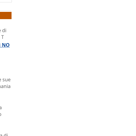
 di
 T
di NO
e sue
mania
a
o
a di