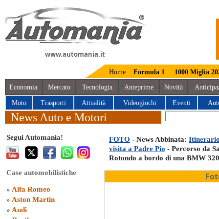
www.automania.it
Home
Formula 1
1000 Miglia 20
Economia
Mercato
Tecnologia
Anteprime
Novità
Anticipa
Moto
Trasporti
Attualità
Videogiochi
Eventi
Aut
News Auto e Motori
Segui Automania!
FOTO
- News Abbinata:
Itinerari
visita a Padre Pio
- Percorso da S
Rotondo a bordo di una BMW 320
Case automobilistiche
Fot
»
Alfa Romeo
»
Aston Martin
»
Audi