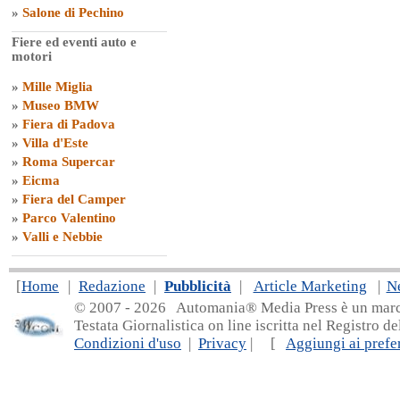
»
Salone di Pechino
Fiere ed eventi auto e
motori
»
Mille Miglia
»
Museo BMW
»
Fiera di Padova
»
Villa d'Este
»
Roma Supercar
»
Eicma
»
Fiera del Camper
»
Parco Valentino
»
Valli e Nebbie
[
Home
|
Redazione
|
Pubblicità
|
Article Marketing
|
N
© 2007 - 20
26 Automania® Media Press è un marchio 
Testata Giornalistica on line iscritta nel Registro d
Condizioni d'uso
|
Privacy
| [
Aggiungi ai prefer