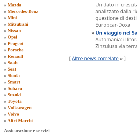
Un dato in crescita
»
Mazda
analizzato dalla r
»
Mercedes-Benz
questione di desti
»
Mini
Europcar-Doxa
»
Mitsubishi
»
Nissan
»
Un viaggio nel S
»
Opel
Automania: il lito
»
Peugeot
Zinzulusa via terr
»
Porsche
»
Renault
[
Altre news correlate
»
]
»
Saab
»
Seat
»
Skoda
»
Smart
»
Subaru
»
Suzuki
»
Toyota
»
Volkswagen
»
Volvo
»
Altri Marchi
Assicurazione e servizi