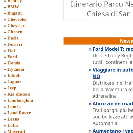
»
Bentley
Itinerario Parco N
»
BMW
Chiesa di San 
»
Bugatti
»
Chevrolet
»
Chrysler
»
Citroen
»
Dacia
News 
»
Ferrari
»
Ford Model T: ra
»
Fiat
Dirk e Trudy Regt
»
Ford
tutti i continenti
»
Honda
»
Viaggiare in auto
»
Hyundai
»
Infiniti
NO
»
Jaguar
Districarsi nel tr
»
Jeep
bella avventura ol
»
Kia Motors
adrenalina
»
Lamborghini
»
Abruzzo: on road 
»
Lancia
Tra i borghi più be
»
Land Rover
sue bellezze attra
»
Lexus
Automania
»
Lotus
»
Aumentano i vaca
»
Maserati