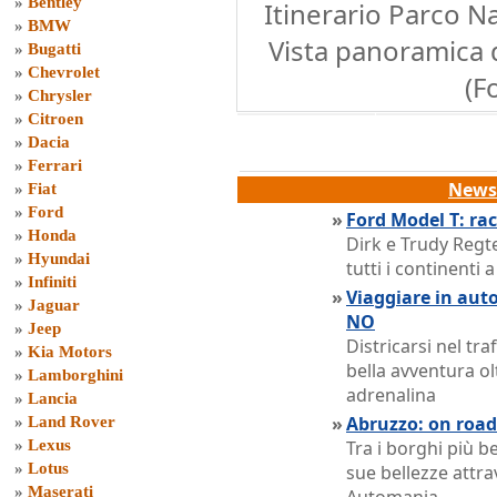
»
Bentley
Itinerario Parco N
»
BMW
Vista panoramica 
»
Bugatti
»
Chevrolet
(F
»
Chrysler
»
Citroen
»
Dacia
»
Ferrari
News 
»
Fiat
»
Ford
»
Ford Model T: ra
»
Honda
Dirk e Trudy Regt
»
Hyundai
tutti i continenti
»
Infiniti
»
Viaggiare in auto
»
Jaguar
NO
»
Jeep
Districarsi nel tr
»
Kia Motors
bella avventura ol
»
Lamborghini
adrenalina
»
Lancia
»
Abruzzo: on road 
»
Land Rover
»
Lexus
Tra i borghi più be
»
Lotus
sue bellezze attra
»
Maserati