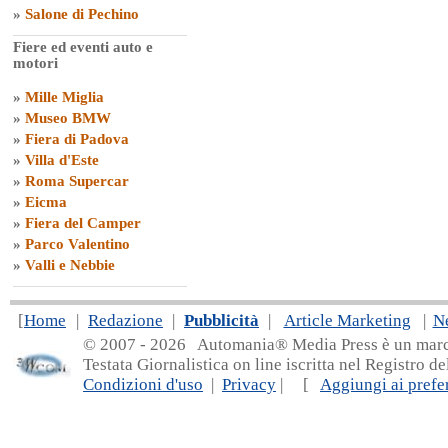
»
Salone di Pechino
Fiere ed eventi auto e
motori
»
Mille Miglia
»
Museo BMW
»
Fiera di Padova
»
Villa d'Este
»
Roma Supercar
»
Eicma
»
Fiera del Camper
»
Parco Valentino
»
Valli e Nebbie
[
Home
|
Redazione
|
Pubblicità
|
Article Marketing
|
N
© 2007 - 20
26 Automania® Media Press è un marchio 
Testata Giornalistica on line iscritta nel Registro d
Condizioni d'uso
|
Privacy
| [
Aggiungi ai prefer