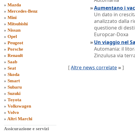
Automania
»
Mazda
»
Aumentano i vaca
»
Mercedes-Benz
Un dato in crescita
»
Mini
analizzato dalla r
»
Mitsubishi
questione di desti
»
Nissan
Europcar-Doxa
»
Opel
»
Un viaggio nel S
»
Peugeot
Automania: il lito
»
Porsche
Zinzulusa via terr
»
Renault
»
Saab
[
Altre news correlate
»
]
»
Seat
»
Skoda
»
Smart
»
Subaru
»
Suzuki
»
Toyota
»
Volkswagen
»
Volvo
»
Altri Marchi
Assicurazione e servizi