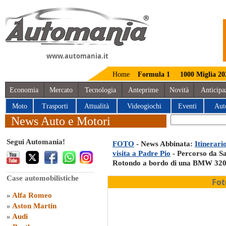
www.automania.it
Home
Formula 1
1000 Miglia 20
Economia
Mercato
Tecnologia
Anteprime
Novità
Anticipa
Moto
Trasporti
Attualità
Videogiochi
Eventi
Aut
News Auto e Motori
Segui Automania!
FOTO
- News Abbinata:
Itinerari
visita a Padre Pio
- Percorso da S
Rotondo a bordo di una BMW 320
Case automobilistiche
Fot
»
Alfa Romeo
»
Aston Martin
»
Audi