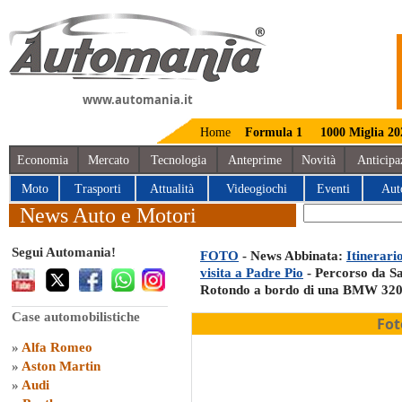
www.automania.it
Home
Formula 1
1000 Miglia 20
Economia
Mercato
Tecnologia
Anteprime
Novità
Anticipa
Moto
Trasporti
Attualità
Videogiochi
Eventi
Aut
News Auto e Motori
Segui Automania!
FOTO
- News Abbinata:
Itinerari
visita a Padre Pio
- Percorso da S
Rotondo a bordo di una BMW 320
Case automobilistiche
Fot
»
Alfa Romeo
»
Aston Martin
»
Audi