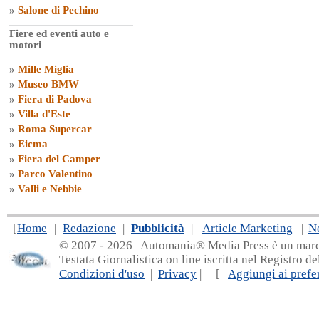
»
Salone di Pechino
Fiere ed eventi auto e
motori
»
Mille Miglia
»
Museo BMW
»
Fiera di Padova
»
Villa d'Este
»
Roma Supercar
»
Eicma
»
Fiera del Camper
»
Parco Valentino
»
Valli e Nebbie
[
Home
|
Redazione
|
Pubblicità
|
Article Marketing
|
N
© 2007 - 20
26 Automania® Media Press è un marchio 
Testata Giornalistica on line iscritta nel Registro d
Condizioni d'uso
|
Privacy
| [
Aggiungi ai prefer