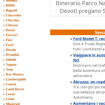
»
Bentley
Itinerario Parco N
»
BMW
Devoti pregano Sa
»
Bugatti
»
Chevrolet
»
Chrysler
»
Citroen
»
Dacia
News 
»
Ferrari
»
Ford Model T: ra
»
Fiat
Dirk e Trudy Regt
»
Ford
tutti i continenti
»
Honda
»
Viaggiare in auto
»
Hyundai
»
Infiniti
NO
»
Jaguar
Districarsi nel tr
»
Jeep
bella avventura ol
»
Kia Motors
adrenalina
»
Lamborghini
»
Abruzzo: on road 
»
Lancia
Tra i borghi più be
»
Land Rover
sue bellezze attra
»
Lexus
Automania
»
Lotus
»
Aumentano i vaca
»
Maserati