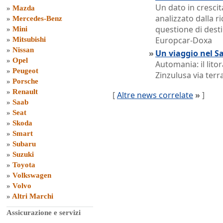
Un dato in crescita
»
Mazda
analizzato dalla r
»
Mercedes-Benz
questione di desti
»
Mini
Europcar-Doxa
»
Mitsubishi
»
Nissan
»
Un viaggio nel S
»
Opel
Automania: il lito
»
Peugeot
Zinzulusa via terr
»
Porsche
»
Renault
[
Altre news correlate
»
]
»
Saab
»
Seat
»
Skoda
»
Smart
»
Subaru
»
Suzuki
»
Toyota
»
Volkswagen
»
Volvo
»
Altri Marchi
Assicurazione e servizi