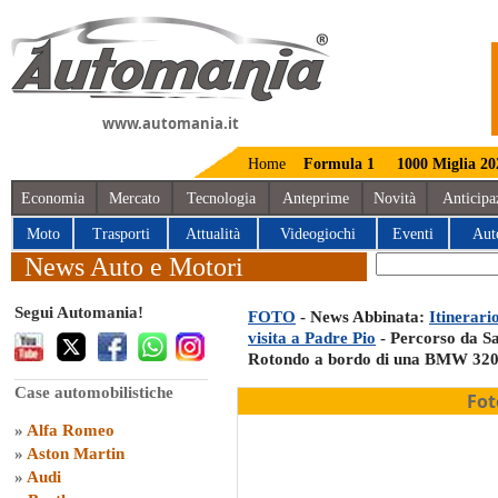
www.automania.it
Home
Formula 1
1000 Miglia 20
Economia
Mercato
Tecnologia
Anteprime
Novità
Anticipa
Moto
Trasporti
Attualità
Videogiochi
Eventi
Aut
News Auto e Motori
Segui Automania!
FOTO
- News Abbinata:
Itinerari
visita a Padre Pio
- Percorso da S
Rotondo a bordo di una BMW 320
Case automobilistiche
Fot
»
Alfa Romeo
»
Aston Martin
»
Audi