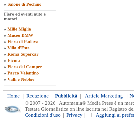
»
Salone di Pechino
Fiere ed eventi auto e
motori
»
Mille Miglia
»
Museo BMW
»
Fiera di Padova
»
Villa d'Este
»
Roma Supercar
»
Eicma
»
Fiera del Camper
»
Parco Valentino
»
Valli e Nebbie
[
Home
|
Redazione
|
Pubblicità
|
Article Marketing
|
N
© 2007 - 20
26 Automania® Media Press è un marchio 
Testata Giornalistica on line iscritta nel Registro d
Condizioni d'uso
|
Privacy
| [
Aggiungi ai prefer