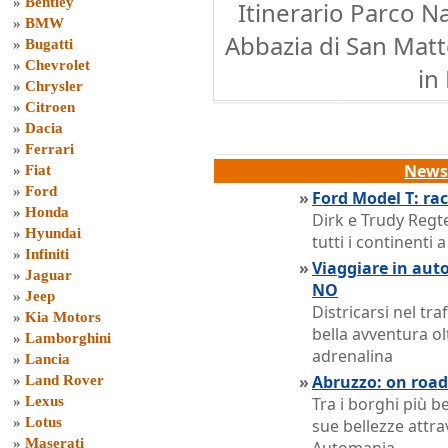
»
Bentley
Itinerario Parco N
»
BMW
Abbazia di San Matt
»
Bugatti
»
Chevrolet
in
»
Chrysler
»
Citroen
»
Dacia
»
Ferrari
News 
»
Fiat
»
Ford
»
Ford Model T: ra
»
Honda
Dirk e Trudy Regt
»
Hyundai
tutti i continenti
»
Infiniti
»
Viaggiare in auto
»
Jaguar
NO
»
Jeep
Districarsi nel tr
»
Kia Motors
bella avventura ol
»
Lamborghini
adrenalina
»
Lancia
»
Abruzzo: on road 
»
Land Rover
»
Lexus
Tra i borghi più be
»
Lotus
sue bellezze attra
»
Maserati