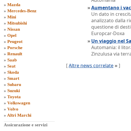
Automania
»
Mazda
»
Aumentano i vaca
»
Mercedes-Benz
Un dato in crescita
»
Mini
analizzato dalla r
»
Mitsubishi
questione di desti
»
Nissan
Europcar-Doxa
»
Opel
»
Un viaggio nel S
»
Peugeot
Automania: il lito
»
Porsche
Zinzulusa via terr
»
Renault
»
Saab
[
Altre news correlate
»
]
»
Seat
»
Skoda
»
Smart
»
Subaru
»
Suzuki
»
Toyota
»
Volkswagen
»
Volvo
»
Altri Marchi
Assicurazione e servizi