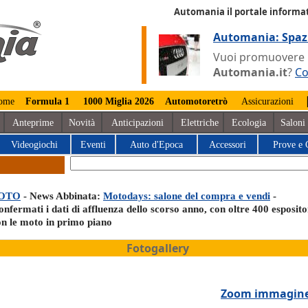
Automania il portale informat
Automania: Spaz
Vuoi promuovere la
Automania.it
?
Co
ome
Formula 1
1000 Miglia 2026
Automotoretrò
Assicurazioni
Anteprime
Novità
Anticipazioni
Elettriche
Ecologia
Saloni
Videogiochi
Eventi
Auto d'Epoca
Accessori
Prove e 
OTO
- News Abbinata:
Motodays: salone del compra e vendi
-
nfermati i dati di affluenza dello scorso anno, con oltre 400 esposito
on le moto in primo piano
Fotogallery
Zoom immagin