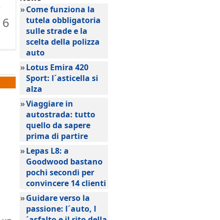
o
»
Come funziona la
16
tutela obbligatoria
sulle strade e la
scelta della polizza
auto
»
Lotus Emira 420
Sport: l´asticella si
alza
»
Viaggiare in
autostrada: tutto
quello da sapere
prima di partire
»
Lepas L8: a
Goodwood bastano
pochi secondi per
convincere 14 clienti
»
Guidare verso la
passione: l´auto, l
´asfalto e il rito della