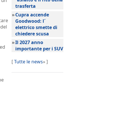
d un
trasferta
»
Cupra accende
tare
Goodwood: l´
del
elettrico smette di
chiedere scusa
»
Il 2027 anno
 ed
importante per i SUV
[
Tutte le news
» ]
he