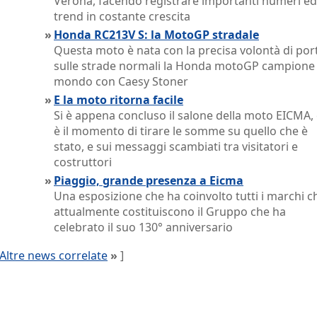
Verona, facendo registrare importanti numeri e
trend in costante crescita
»
Honda RC213V S: la MotoGP stradale
Questa moto è nata con la precisa volontà di por
sulle strade normali la Honda motoGP campione 
mondo con Caesy Stoner
»
E la moto ritorna facile
Si è appena concluso il salone della moto EICMA,
è il momento di tirare le somme su quello che è
stato, e sui messaggi scambiati tra visitatori e
costruttori
»
Piaggio, grande presenza a Eicma
Una esposizione che ha coinvolto tutti i marchi c
attualmente costituiscono il Gruppo che ha
celebrato il suo 130° anniversario
Altre news correlate
»
]