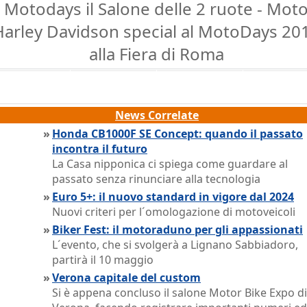
Motodays il Salone delle 2 ruote - Mot
Harley Davidson special al MotoDays 20
alla Fiera di Roma
News Correlate
»
Honda CB1000F SE Concept: quando il passato
incontra il futuro
La Casa nipponica ci spiega come guardare al
passato senza rinunciare alla tecnologia
»
Euro 5+: il nuovo standard in vigore dal 2024
Nuovi criteri per l´omologazione di motoveicoli
»
Biker Fest: il motoraduno per gli appassionati
L´evento, che si svolgerà a Lignano Sabbiadoro,
partirà il 10 maggio
»
Verona capitale del custom
Si è appena concluso il salone Motor Bike Expo di