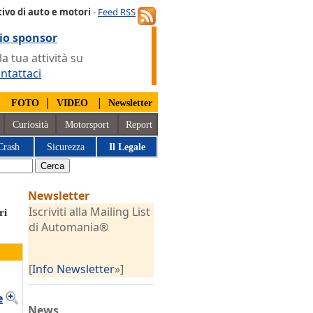
ivo di auto e motori
-
Feed RSS
io sponsor
 tua attività su
ntattaci
|
|
|
FOTO
VIDEO
Newsletter
Curiosità
Motorsport
Report
Crash
Sicurezza
Il Legale
Newsletter
Iscriviti alla Mailing List
ri
di Automania®
[
Info Newsletter
»]
e
News