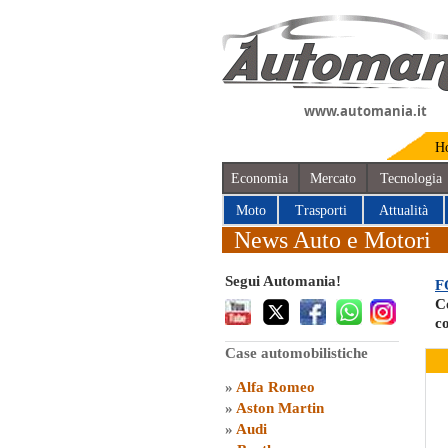
www.automania.it
H
Economia
Mercato
Tecnologia
Moto
Trasporti
Attualità
News Auto e Motori
Segui Automania!
F
Co
c
Case automobilistiche
»
Alfa Romeo
»
Aston Martin
»
Audi