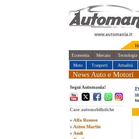
www.automania.it
H
Economia
Mercato
Tecnologia
Moto
Trasporti
Attualità
News Auto e Motori
Segui Automania!
F
s
tu
Case automobilistiche
»
Alfa Romeo
»
Aston Martin
»
Audi