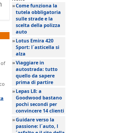
n
»
Come funziona la
tutela obbligatoria
sulle strade e la
scelta della polizza
auto
»
Lotus Emira 420
Sport: l´asticella si
alza
»
Viaggiare in
 of
autostrada: tutto
quello da sapere
prima di partire
rco
»
Lepas L8: a
Goodwood bastano
ca
pochi secondi per
convincere 14 clienti
»
Guidare verso la
passione: l´auto, l
´asfalto e il rito della