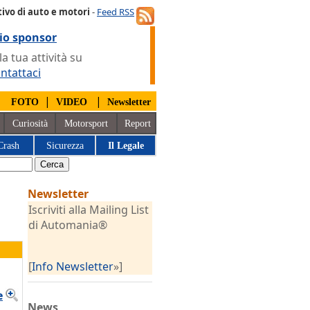
ivo di auto e motori
-
Feed RSS
io sponsor
 tua attività su
ntattaci
|
|
|
FOTO
VIDEO
Newsletter
Curiosità
Motorsport
Report
Crash
Sicurezza
Il Legale
Newsletter
Iscriviti alla Mailing List
di Automania®
[
Info Newsletter
»]
e
News