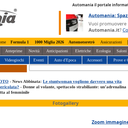
Automania il portale informat
Automania: Spaz
Vuoi promuovere la
Automania.it
?
Co
ome
Formula 1
1000 Miglia 2026
Automotoretrò
Assicurazioni
Anteprime
Novità
Anticipazioni
Elettriche
Ecologia
Saloni
Videogiochi
Eventi
Auto d'Epoca
Accessori
Prove e 
OTO
- News Abbinata:
Le stuntwoman vogliono davvero una vita
pericolata?
- Donne al volante, spettacolo strabiliante: un’adrenalina
tta al femminile
Fotogallery
Zoom immagin